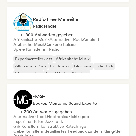
Radio Free Marseille
Radiosender
> 1800 Antworten gegeben
Afrikanische Musik
Alternativer Rock
Ambient
Arabische Musik
Canzone Italiana
Spiele Künstler im Radio
Experimenteller Jazz
Afrikanische Musik
Alternativer Rock
Electronica
Filmmusik
Indie-Folk
Moderner Jazz
Neo / Modern Klassisch
-MG-
Booker, Mentorin, Sound Experte
> 300 Antworten gegeben
Alternativer Rock
Electronica
Elektropop
Experimenteller Jazz
Funk
Gib Künstlern konstruktive Ratschläge
Gebe Künstlern detailliertes Feedback zu dem Klang/der