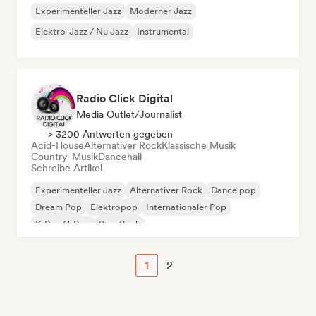
Experimenteller Jazz
Moderner Jazz
Elektro-Jazz / Nu Jazz
Instrumental
Radio Click Digital
Media Outlet/Journalist
> 3200 Antworten gegeben
Acid-House
Alternativer Rock
Klassische Musik
Country-Musik
Dancehall
Schreibe Artikel
Experimenteller Jazz
Alternativer Rock
Dance pop
Dream Pop
Elektropop
Internationaler Pop
K-Pop/J-Pop
Pop-Rock
1
2