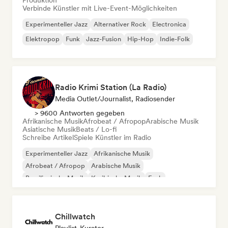
Produktion
Verbinde Künstler mit Live-Event-Möglichkeiten
Experimenteller Jazz
Alternativer Rock
Electronica
Elektropop
Funk
Jazz-Fusion
Hip-Hop
Indie-Folk
Radio Krimi Station (La Radio)
Media Outlet/Journalist, Radiosender
> 9600 Antworten gegeben
Afrikanische Musik
Afrobeat / Afropop
Arabische Musik
Asiatische Musik
Beats / Lo-fi
Schreibe Artikel
Spiele Künstler im Radio
Experimenteller Jazz
Afrikanische Musik
Afrobeat / Afropop
Arabische Musik
Brasilianische Musik
Karibische Musik
Funk
Internationaler Rap
Chillwatch