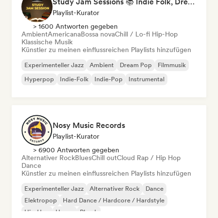
Study Jam Sessions 📚 Indie Folk, Dream Pop & Singer-Songwriter
Playlist-Kurator
> 1600 Antworten gegeben
Ambient
Americana
Bossa nova
Chill / Lo-fi Hip-Hop
Klassische Musik
Künstler zu meinen einflussreichen Playlists hinzufügen
Experimenteller Jazz
Ambient
Dream Pop
Filmmusik
Hyperpop
Indie-Folk
Indie-Pop
Instrumental
Nosy Music Records
Playlist-Kurator
> 6900 Antworten gegeben
Alternativer Rock
Blues
Chill out
Cloud Rap / Hip Hop
Dance
Künstler zu meinen einflussreichen Playlists hinzufügen
Experimenteller Jazz
Alternativer Rock
Dance
Elektropop
Hard Dance / Hardcore / Hardstyle
Hip-Hop
House
Phonk