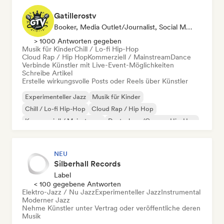
Gatillerostv
Booker, Media Outlet/Journalist, Social Media Influencer
> 1000 Antworten gegeben
Musik für Kinder
Chill / Lo-fi Hip-Hop
Cloud Rap / Hip Hop
Kommerziell / Mainstream
Dance
Verbinde Künstler mit Live-Event-Möglichkeiten
Schreibe Artikel
Erstelle wirkungsvolle Posts oder Reels über Künstler
Experimenteller Jazz
Musik für Kinder
Chill / Lo-fi Hip-Hop
Cloud Rap / Hip Hop
Kommerziell / Mainstream
Deutschrap/German Hip-Hop
Electronica
Hip-Hop
NEU
Silberhall Records
Label
< 100 gegebene Antworten
Elektro-Jazz / Nu Jazz
Experimenteller Jazz
Instrumental
Moderner Jazz
Nehme Künstler unter Vertrag oder veröffentliche deren
Musik