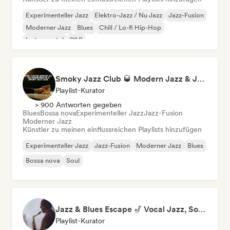
Experimenteller Jazz
Elektro-Jazz / Nu Jazz
Jazz-Fusion
Moderner Jazz
Blues
Chill / Lo-fi Hip-Hop
Instrumental
R&B
Smoky Jazz Club 🥃 Modern Jazz & Jazz Fusion to Sip an Old Fashioned to
Playlist-Kurator
> 900 Antworten gegeben
Blues
Bossa nova
Experimenteller Jazz
Jazz-Fusion
Moderner Jazz
Künstler zu meinen einflussreichen Playlists hinzufügen
Experimenteller Jazz
Jazz-Fusion
Moderner Jazz
Blues
Bossa nova
Soul
Jazz & Blues Escape 🎷 Vocal Jazz, Soul Blues & Classic Standards
Playlist-Kurator