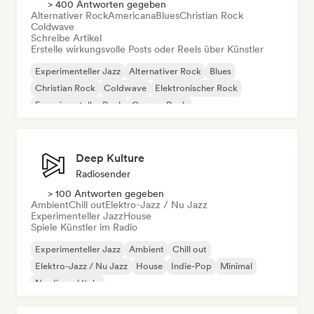
> 400 Antworten gegeben
Alternativer Rock
Americana
Blues
Christian Rock
Coldwave
Schreibe Artikel
Erstelle wirkungsvolle Posts oder Reels über Künstler
Experimenteller Jazz
Alternativer Rock
Blues
Christian Rock
Coldwave
Elektronischer Rock
Experimenteller Rock
Garage-Rock
Deep Kulture
Radiosender
> 100 Antworten gegeben
Ambient
Chill out
Elektro-Jazz / Nu Jazz
Experimenteller Jazz
House
Spiele Künstler im Radio
Experimenteller Jazz
Ambient
Chill out
Elektro-Jazz / Nu Jazz
House
Indie-Pop
Minimal
Nu-disco / Italo