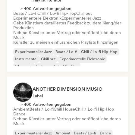
Playlist-Kurator
> 400 Antworten gegeben
Beats / Lo-fi
Chill / Lo-fi Hip-Hop
Chill out
Experimentelle Elektronik
Experimenteller Jazz
Gebe Künstlern detailliertes Feedback zu dem Klang/der
Produktion
Nehme Künstler unter Vertrag oder veröffentliche deren
Musik
Künstler zu meinen einflussreichen Playlists hinzufügen
Experimenteller Jazz
Beats / Lo-fi
Chill / Lo-fi Hip-Hop
Instrumental
Chill out
Experimentelle Elektronik
Filmmusik
Instrumentaler Hip-Hop
ANOTHER DIMENSION MUSIC
Label
> 400 Antworten gegeben
Ambient
Beats / Lo-fi
Chill House
Chill / Lo-fi Hip-Hop
Dance
Nehme Künstler unter Vertrag oder veröffentliche deren
Musik
Experimenteller Jazz
Ambient
Beats / Lo-fi
Dance