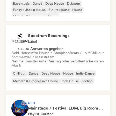
Bass music
Dance
Deep House
Dubstep
Funky / Jackin House
Future House
House
Melodic & Progressive House
Spectrum Recordings
Label
> 4200 Antworten gegeben
Acid-House
Afro House / Amapiano
Beats / Lo-fi
Chill out
Kommerziell / Mainstream
Nehme Künstler unter Vertrag oder veröffentliche deren
Musik
Chill out
Dance
Deep House
House
Indie-Dance
Melodic & Progressive House
Tech House
Techno
NEU
Mainstage ⚡ Festival EDM, Big Room & House Anthems
Playlist-Kurator