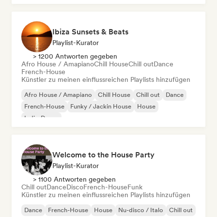
Ibiza Sunsets & Beats
Playlist-Kurator
> 1200 Antworten gegeben
Afro House / Amapiano
Chill House
Chill out
Dance
French-House
Künstler zu meinen einflussreichen Playlists hinzufügen
Afro House / Amapiano
Chill House
Chill out
Dance
French-House
Funky / Jackin House
House
Indie-Dance
Welcome to the House Party
Playlist-Kurator
> 1100 Antworten gegeben
Chill out
Dance
Disco
French-House
Funk
Künstler zu meinen einflussreichen Playlists hinzufügen
Dance
French-House
House
Nu-disco / Italo
Chill out