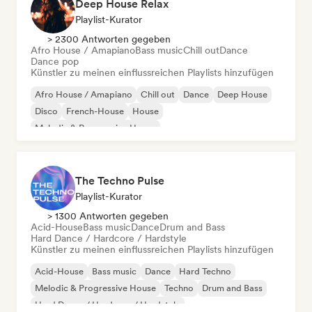
Deep House Relax
Playlist-Kurator
> 2300 Antworten gegeben
Afro House / Amapiano
Bass music
Chill out
Dance
Dance pop
Künstler zu meinen einflussreichen Playlists hinzufügen
Afro House / Amapiano
Chill out
Dance
Deep House
Disco
French-House
House
Melodic & Progressive House
The Techno Pulse
Playlist-Kurator
> 1300 Antworten gegeben
Acid-House
Bass music
Dance
Drum and Bass
Hard Dance / Hardcore / Hardstyle
Künstler zu meinen einflussreichen Playlists hinzufügen
Acid-House
Bass music
Dance
Hard Techno
Melodic & Progressive House
Techno
Drum and Bass
Hard Dance / Hardcore / Hardstyle