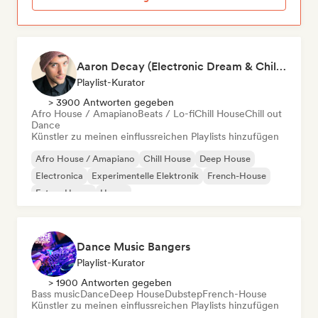
Aaron Decay (Electronic Dream & Chill Electronic Dream playlists)
Playlist-Kurator
> 3900 Antworten gegeben
Afro House / Amapiano
Beats / Lo-fi
Chill House
Chill out
Dance
Künstler zu meinen einflussreichen Playlists hinzufügen
Afro House / Amapiano
Chill House
Deep House
Electronica
Experimentelle Elektronik
French-House
Future House
House
Dance Music Bangers
Playlist-Kurator
> 1900 Antworten gegeben
Bass music
Dance
Deep House
Dubstep
French-House
Künstler zu meinen einflussreichen Playlists hinzufügen