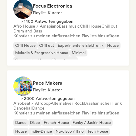
Focus Electronica
Playlist-Kurator
> 1400 Antworten gegeben
Afro House / Amapiano
Bass music
Chill House
Chill out
Drum and Bass
Künstler zu meinen einflussreichen Playlists hinzufügen
Chill House
Chill out
Experimentelle Elektronik
House
Melodic & Progressive House
Minimal
Organischer House / Downtempo
Afro House / Amapiano
Pace Makers
Playlist-Kurator
> 2000 Antworten gegeben
Afrobeat / Afropop
Alternativer Rock
Brasilianischer Funk
Dancehall
Dance
Künstler zu meinen einflussreichen Playlists hinzufügen
Dance
Disco
French-House
Funky / Jackin House
House
Indie-Dance
Nu-disco / Italo
Tech House