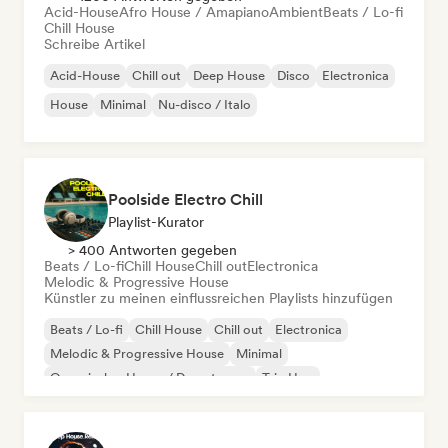
Acid-House
Afro House / Amapiano
Ambient
Beats / Lo-fi
Chill House
Schreibe Artikel
Acid-House
Chill out
Deep House
Disco
Electronica
House
Minimal
Nu-disco / Italo
Poolside Electro Chill
Playlist-Kurator
> 400 Antworten gegeben
Beats / Lo-fi
Chill House
Chill out
Electronica
Melodic & Progressive House
Künstler zu meinen einflussreichen Playlists hinzufügen
Beats / Lo-fi
Chill House
Chill out
Electronica
Melodic & Progressive House
Minimal
Organischer House / Downtempo
Trip Hop