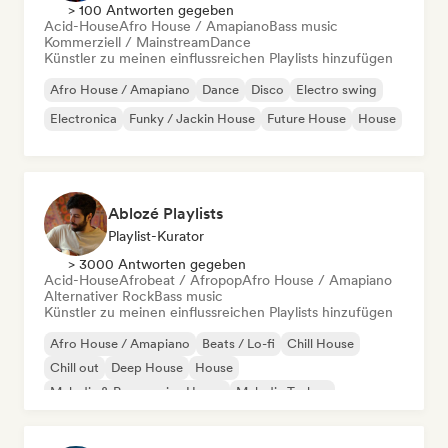
> 100 Antworten gegeben
Acid-House
Afro House / Amapiano
Bass music
Kommerziell / Mainstream
Dance
Künstler zu meinen einflussreichen Playlists hinzufügen
Afro House / Amapiano
Dance
Disco
Electro swing
Electronica
Funky / Jackin House
Future House
House
Ablozé Playlists
Playlist-Kurator
> 3000 Antworten gegeben
Acid-House
Afrobeat / Afropop
Afro House / Amapiano
Alternativer Rock
Bass music
Künstler zu meinen einflussreichen Playlists hinzufügen
Afro House / Amapiano
Beats / Lo-fi
Chill House
Chill out
Deep House
House
Melodic & Progressive House
Melodic Techno