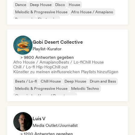
Dance
Deep House
Disco
House
Melodic & Progressive House
Afro House / Amapiano
Bass music
Electronica
Gobi Desert Collective
Playlist-Kurator
> 9800 Antworten gegeben
Afro House / Amapiano
Beats / Lo-fi
Chill House
Chill / Lo-fi Hip-Hop
Chill out
Künstler zu meinen einflussreichen Playlists hinzufügen
Beats / Lo-fi
Chill House
Deep House
Drum and Bass
Melodic & Progressive House
Melodic Techno
Organischer House / Downtempo
Afro House / Amapiano
Luis V
Media Outlet/Journalist
> 1200 Antworten gegeben