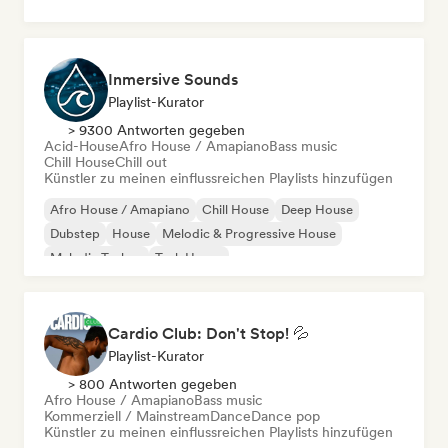
Inmersive Sounds
Playlist-Kurator
> 9300 Antworten gegeben
Acid-House
Afro House / Amapiano
Bass music
Chill House
Chill out
Künstler zu meinen einflussreichen Playlists hinzufügen
Afro House / Amapiano
Chill House
Deep House
Dubstep
House
Melodic & Progressive House
Melodic Techno
Tech House
Cardio Club: Don't Stop! 💦
Playlist-Kurator
> 800 Antworten gegeben
Afro House / Amapiano
Bass music
Kommerziell / Mainstream
Dance
Dance pop
Künstler zu meinen einflussreichen Playlists hinzufügen