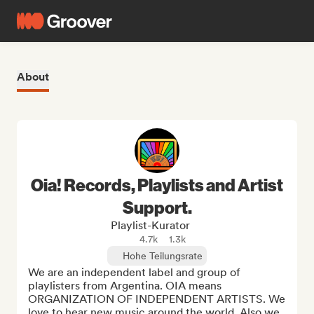
About
Oia! Records, Playlists and Artist
Support.
Playlist-Kurator
4.7k
1.3k
Hohe Teilungsrate
We are an independent label and group of 
playlisters from Argentina. OIA means 
ORGANIZATION OF INDEPENDENT ARTISTS. We 
love to hear new music around the world. Also we 