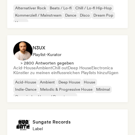
Alternativer Rock
Beats / Lo-fi
Chill / Lo-fi Hip-Hop
Kommerziell / Mainstream
Dance
Disco
Dream Pop
House
N3UX
Playlist-Kurator
> 2800 Antworten gegeben
Acid-House
Ambient
Chill out
Deep House
Electronica
Künstler zu meinen einflussreichen Playlists hinzufügen
Acid-House
Ambient
Deep House
House
Indie-Dance
Melodic & Progressive House
Minimal
Organischer House / Downtempo
Sungate Records
Label