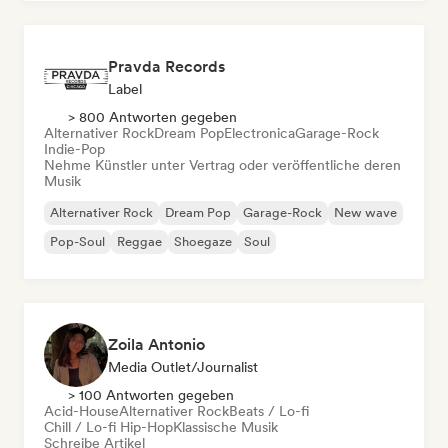
Pravda Records
Label
> 800 Antworten gegeben
Alternativer Rock
Dream Pop
Electronica
Garage-Rock
Indie-Pop
Nehme Künstler unter Vertrag oder veröffentliche deren
Musik
Alternativer Rock
Dream Pop
Garage-Rock
New wave
Pop-Soul
Reggae
Shoegaze
Soul
Zoila Antonio
Media Outlet/Journalist
> 100 Antworten gegeben
Acid-House
Alternativer Rock
Beats / Lo-fi
Chill / Lo-fi Hip-Hop
Klassische Musik
Schreibe Artikel