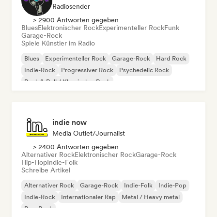
Radiosender
> 2900 Antworten gegeben
Blues
Elektronischer Rock
Experimenteller Rock
Funk
Garage-Rock
Spiele Künstler im Radio
Blues
Experimenteller Rock
Garage-Rock
Hard Rock
Indie-Rock
Progressiver Rock
Psychedelic Rock
Rock & Roll / Klassischer Rock
indie now
Media Outlet/Journalist
> 2400 Antworten gegeben
Alternativer Rock
Elektronischer Rock
Garage-Rock
Hip-Hop
Indie-Folk
Schreibe Artikel
Alternativer Rock
Garage-Rock
Indie-Folk
Indie-Pop
Indie-Rock
Internationaler Rap
Metal / Heavy metal
Pop-Rock