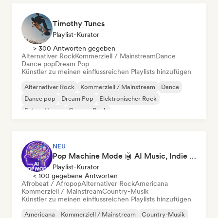
Timothy Tunes
Playlist-Kurator
> 300 Antworten gegeben
Alternativer Rock
Kommerziell / Mainstream
Dance
Dance pop
Dream Pop
Künstler zu meinen einflussreichen Playlists hinzufügen
Alternativer Rock
Kommerziell / Mainstream
Dance
Dance pop
Dream Pop
Elektronischer Rock
Future House
Garage-Rock
NEU
Pop Machine Mode 🤖 AI Music, Indie Pop & Dream Pop
Playlist-Kurator
< 100 gegebene Antworten
Afrobeat / Afropop
Alternativer Rock
Americana
Kommerziell / Mainstream
Country-Musik
Künstler zu meinen einflussreichen Playlists hinzufügen
Americana
Kommerziell / Mainstream
Country-Musik