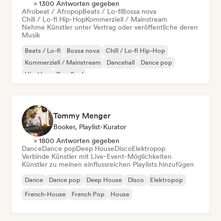
> 1300 Antworten gegeben
Afrobeat / Afropop
Beats / Lo-fi
Bossa nova
Chill / Lo-fi Hip-Hop
Kommerziell / Mainstream
Nehme Künstler unter Vertrag oder veröffentliche deren
Musik
Beats / Lo-fi
Bossa nova
Chill / Lo-fi Hip-Hop
Kommerziell / Mainstream
Dancehall
Dance pop
Hip-Hop
Pop-Soul
Tommy Menger
Booker, Playlist-Kurator
> 1800 Antworten gegeben
Dance
Dance pop
Deep House
Disco
Elektropop
Verbinde Künstler mit Live-Event-Möglichkeiten
Künstler zu meinen einflussreichen Playlists hinzufügen
Dance
Dance pop
Deep House
Disco
Elektropop
French-House
French Pop
House