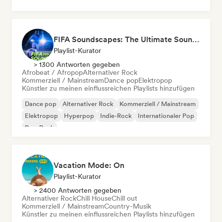
FIFA Soundscapes: The Ultimate Soundtrack ⚽️ Festival Indie, Electropop & Dance Anthems
Playlist-Kurator
> 1300 Antworten gegeben
Afrobeat / Afropop
Alternativer Rock
Kommerziell / Mainstream
Dance pop
Elektropop
Künstler zu meinen einflussreichen Playlists hinzufügen
Dance pop
Alternativer Rock
Kommerziell / Mainstream
Elektropop
Hyperpop
Indie-Rock
Internationaler Pop
Pop-Rock
Vacation Mode: On
Playlist-Kurator
> 2400 Antworten gegeben
Alternativer Rock
Chill House
Chill out
Kommerziell / Mainstream
Country-Musik
Künstler zu meinen einflussreichen Playlists hinzufügen