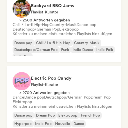
Backyard BBQ Jams
Playlist-Kurator
> 2500 Antworten gegeben
Chill / Lo-fi Hip-Hop
Country-Musik
Dance pop
Deutschpop/German Pop
Elektropop
Künstler zu meinen einflussreichen Playlists hinzufügen
Dance pop
Chill / Lo-fi Hip-Hop
Country-Musik
Deutschpop/German Pop
Funk
Indie-Dance
Indie-Folk
Indie-Pop
Electric Pop Candy
Playlist-Kurator
> 2700 Antworten gegeben
Dance
Dance pop
Deutschpop/German Pop
Dream Pop
Elektropop
Künstler zu meinen einflussreichen Playlists hinzufügen
Dance pop
Dream Pop
Elektropop
French Pop
Hyperpop
Indie-Pop
Nouvelle
Dance