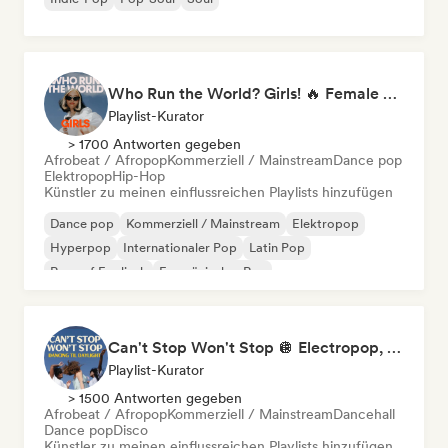
Who Run the World? Girls! 🔥 Female Empowerment Pop & Girl-Power Anthems
Playlist-Kurator
> 1700 Antworten gegeben
Afrobeat / Afropop
Kommerziell / Mainstream
Dance pop
Elektropop
Hip-Hop
Künstler zu meinen einflussreichen Playlists hinzufügen
Dance pop
Kommerziell / Mainstream
Elektropop
Hyperpop
Internationaler Pop
Latin Pop
Rap auf Englisch
Französischer Rap
Can't Stop Won't Stop 🪩 Electropop, Dance-Pop & Nu Disco
Playlist-Kurator
> 1500 Antworten gegeben
Afrobeat / Afropop
Kommerziell / Mainstream
Dancehall
Dance pop
Disco
Künstler zu meinen einflussreichen Playlists hinzufügen