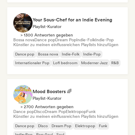
Your Sous-Chef for an Indie Evening
Playlist-Kurator
> 1300 Antworten gegeben
Bossa nova
Dance pop
Dream Pop
Indie-Folk
Indie-Pop
Künstler zu meinen einflussreichen Playlists hinzufügen
Dance pop
Bossa nova
Indie-Folk
Indie-Pop
Internationaler Pop
Lofi bedroom
Moderner Jazz
R&B
Mood Boosters 🌈
Playlist-Kurator
> 2700 Antworten gegeben
Dance pop
Disco
Dream Pop
Elektropop
Funk
Künstler zu meinen einflussreichen Playlists hinzufügen
Dance pop
Disco
Dream Pop
Elektropop
Funk
Indie-Pop
Pop-Soul
Soul