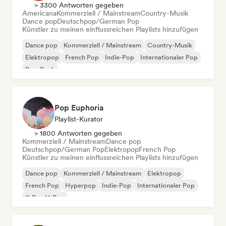
> 3300 Antworten gegeben
Americana
Kommerziell / Mainstream
Country-Musik
Dance pop
Deutschpop/German Pop
Künstler zu meinen einflussreichen Playlists hinzufügen
Dance pop
Kommerziell / Mainstream
Country-Musik
Elektropop
French Pop
Indie-Pop
Internationaler Pop
Pop-Rock
Pop Euphoria
Playlist-Kurator
> 1800 Antworten gegeben
Kommerziell / Mainstream
Dance pop
Deutschpop/German Pop
Elektropop
French Pop
Künstler zu meinen einflussreichen Playlists hinzufügen
Dance pop
Kommerziell / Mainstream
Elektropop
French Pop
Hyperpop
Indie-Pop
Internationaler Pop
K-Pop/J-Pop