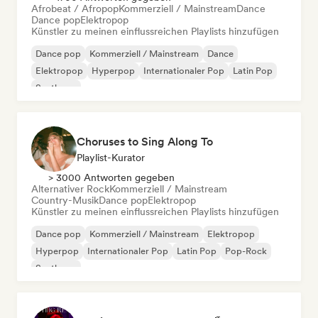
Afrobeat / Afropop
Kommerziell / Mainstream
Dance
Dance pop
Elektropop
Künstler zu meinen einflussreichen Playlists hinzufügen
Dance pop
Kommerziell / Mainstream
Dance
Elektropop
Hyperpop
Internationaler Pop
Latin Pop
Synthpop
Choruses to Sing Along To
Playlist-Kurator
> 3000 Antworten gegeben
Alternativer Rock
Kommerziell / Mainstream
Country-Musik
Dance pop
Elektropop
Künstler zu meinen einflussreichen Playlists hinzufügen
Dance pop
Kommerziell / Mainstream
Elektropop
Hyperpop
Internationaler Pop
Latin Pop
Pop-Rock
Synthpop