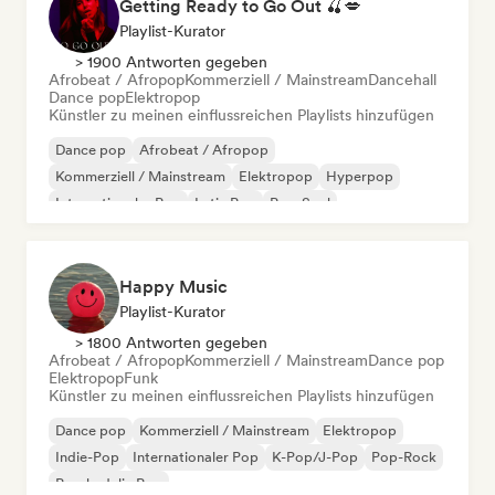
Getting Ready to Go Out 🍒💋
Playlist-Kurator
> 1900 Antworten gegeben
Afrobeat / Afropop
Kommerziell / Mainstream
Dancehall
Dance pop
Elektropop
Künstler zu meinen einflussreichen Playlists hinzufügen
Dance pop
Afrobeat / Afropop
Kommerziell / Mainstream
Elektropop
Hyperpop
Internationaler Pop
Latin Pop
Pop-Soul
Happy Music
Playlist-Kurator
> 1800 Antworten gegeben
Afrobeat / Afropop
Kommerziell / Mainstream
Dance pop
Elektropop
Funk
Künstler zu meinen einflussreichen Playlists hinzufügen
Dance pop
Kommerziell / Mainstream
Elektropop
Indie-Pop
Internationaler Pop
K-Pop/J-Pop
Pop-Rock
Psychedelic Pop