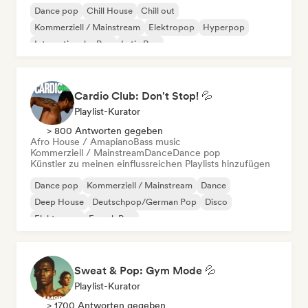
Dance pop
Chill House
Chill out
Kommerziell / Mainstream
Elektropop
Hyperpop
Internationaler Pop
Latin Pop
Cardio Club: Don't Stop! 💦
Playlist-Kurator
> 800 Antworten gegeben
Afro House / Amapiano
Bass music
Kommerziell / Mainstream
Dance
Dance pop
Künstler zu meinen einflussreichen Playlists hinzufügen
Dance pop
Kommerziell / Mainstream
Dance
Deep House
Deutschpop/German Pop
Disco
Elektropop
French Pop
Sweat & Pop: Gym Mode 💦
Playlist-Kurator
> 1700 Antworten gegeben