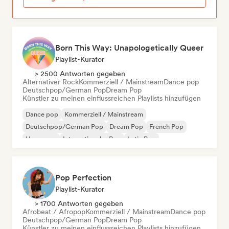
Born This Way: Unapologetically Queer
Playlist-Kurator
> 2500 Antworten gegeben
Alternativer Rock
Kommerziell / Mainstream
Dance pop
Deutschpop/German Pop
Dream Pop
Künstler zu meinen einflussreichen Playlists hinzufügen
Dance pop
Kommerziell / Mainstream
Deutschpop/German Pop
Dream Pop
French Pop
Hyperpop
Internationaler Pop
Latin Pop
Pop Perfection
Playlist-Kurator
> 1700 Antworten gegeben
Afrobeat / Afropop
Kommerziell / Mainstream
Dance pop
Deutschpop/German Pop
Dream Pop
Künstler zu meinen einflussreichen Playlists hinzufügen