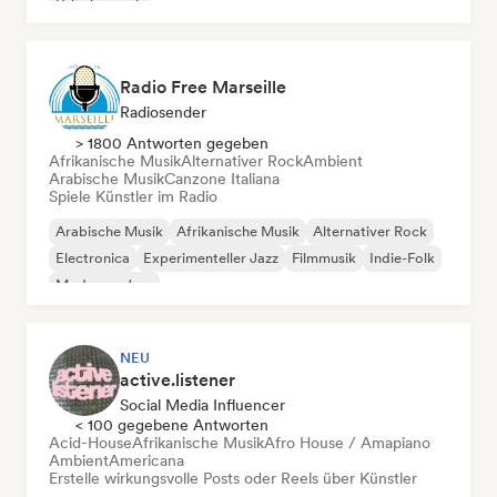
Urlaubsmusik
Radio Free Marseille
Radiosender
> 1800 Antworten gegeben
Afrikanische Musik
Alternativer Rock
Ambient
Arabische Musik
Canzone Italiana
Spiele Künstler im Radio
Arabische Musik
Afrikanische Musik
Alternativer Rock
Electronica
Experimenteller Jazz
Filmmusik
Indie-Folk
Moderner Jazz
NEU
active.listener
Social Media Influencer
< 100 gegebene Antworten
Acid-House
Afrikanische Musik
Afro House / Amapiano
Ambient
Americana
Erstelle wirkungsvolle Posts oder Reels über Künstler