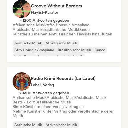
Groove Without Borders
Playlist-Kurator
> 1200 Antworten gegeben
Afrikanische Musik
Afro House / Amapiano
Arabische Musik
Brasilianische Musik
Dance
Künstler zu meinen einflussreichen Playlists hinzufügen
Arabische Musik
Afrikanische Musik
Afro House / Amapiano
Brasilianische Musik
Dance
Indie-Dance
Lateinamerikanische Musik
Orientalische Musik
Radio Krimi Records (Le Label)
Label, Verlag
> 4100 Antworten gegeben
Afrikanische Musik
Arabische Musik
Asiatische Musik
Beats / Lo-fi
Brasilianische Musik
Biete Künstlern einen Verlagsvertrag an
Nehme Künstler unter Vertrag oder veröffentliche deren
Musik
Arabische Musik
Afrikanische Musik