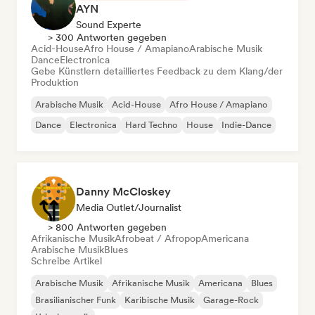
AYN
Sound Experte
> 300 Antworten gegeben
Acid-House
Afro House / Amapiano
Arabische Musik
Dance
Electronica
Gebe Künstlern detailliertes Feedback zu dem Klang/der
Produktion
Arabische Musik
Acid-House
Afro House / Amapiano
Dance
Electronica
Hard Techno
House
Indie-Dance
Danny McCloskey
Media Outlet/Journalist
> 800 Antworten gegeben
Afrikanische Musik
Afrobeat / Afropop
Americana
Arabische Musik
Blues
Schreibe Artikel
Arabische Musik
Afrikanische Musik
Americana
Blues
Brasilianischer Funk
Karibische Musik
Garage-Rock