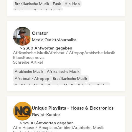
Brasilianische Musik
Funk
Hip-Hop
Lateinamerikanische Musik
Organischer House / Downtempo
Orientalische Musik
Orrator
Media Outlet/Journalist
> 2300 Antworten gegeben
Afrikanische Musik
Afrobeat / Afropop
Arabische Musik
Blues
Bossa nova
Schreibe Artikel
Arabische Musik
Afrikanische Musik
Afrobeat / Afropop
Brasilianische Musik
Karibische Musik
Country-Musik
Dub
Jazz-Fusion
Unique Playlists - House & Electronics
Playlist-Kurator
> 12200 Antworten gegeben
Afro House / Amapiano
Ambient
Arabische Musik