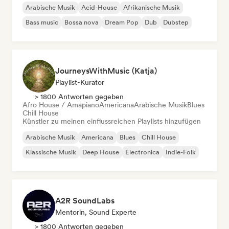
Arabische Musik
Acid-House
Afrikanische Musik
Bass music
Bossa nova
Dream Pop
Dub
Dubstep
JourneysWithMusic (Katja)
Playlist-Kurator
> 1800 Antworten gegeben
Afro House / Amapiano
Americana
Arabische Musik
Blues
Chill House
Künstler zu meinen einflussreichen Playlists hinzufügen
Arabische Musik
Americana
Blues
Chill House
Klassische Musik
Deep House
Electronica
Indie-Folk
A2R SoundLabs
Mentorin, Sound Experte
> 1800 Antworten gegeben