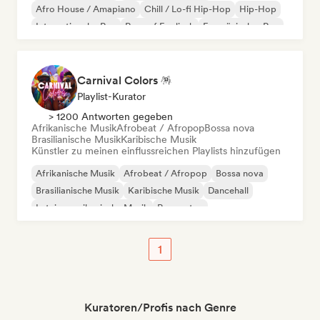
Afro House / Amapiano
Chill / Lo-fi Hip-Hop
Hip-Hop
Internationaler Rap
Rap auf Englisch
Französischer Rap
Carnival Colors 🪅
Playlist-Kurator
> 1200 Antworten gegeben
Afrikanische Musik
Afrobeat / Afropop
Bossa nova
Brasilianische Musik
Karibische Musik
Künstler zu meinen einflussreichen Playlists hinzufügen
Afrikanische Musik
Afrobeat / Afropop
Bossa nova
Brasilianische Musik
Karibische Musik
Dancehall
Lateinamerikanische Musik
Reggaeton
1
Kuratoren/Profis nach Genre