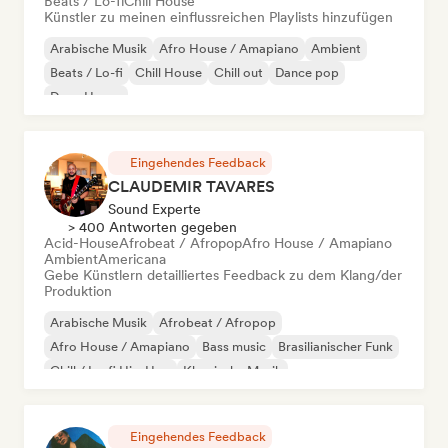
Beats / Lo-fi
Chill House
Künstler zu meinen einflussreichen Playlists hinzufügen
Arabische Musik
Afro House / Amapiano
Ambient
Beats / Lo-fi
Chill House
Chill out
Dance pop
Deep House
Eingehendes Feedback
CLAUDEMIR TAVARES
Sound Experte
> 400 Antworten gegeben
Acid-House
Afrobeat / Afropop
Afro House / Amapiano
Ambient
Americana
Gebe Künstlern detailliertes Feedback zu dem Klang/der
Produktion
Arabische Musik
Afrobeat / Afropop
Afro House / Amapiano
Bass music
Brasilianischer Funk
Chill / Lo-fi Hip-Hop
Klassische Musik
Cloud Rap / Hip Hop
Eingehendes Feedback