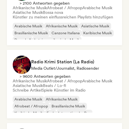
> 2100 Antworten gegeben
Afrikanische Musik
Afrobeat / Afropop
Arabische Musik
Asiatische Musik
Bossa nova
Künstler zu meinen einflussreichen Playlists hinzufügen
Arabische Musik
Afrikanische Musik
Asiatische Musik
Brasilianische Musik
Canzone Italiana
Karibische Musik
Dancehall
Lateinamerikanische Musik
Radio Krimi Station (La Radio)
Media Outlet/Journalist, Radiosender
> 9600 Antworten gegeben
Afrikanische Musik
Afrobeat / Afropop
Arabische Musik
Asiatische Musik
Beats / Lo-fi
Schreibe Artikel
Spiele Künstler im Radio
Arabische Musik
Afrikanische Musik
Afrobeat / Afropop
Brasilianische Musik
Karibische Musik
Funk
Internationaler Rap
Orientalische Musik