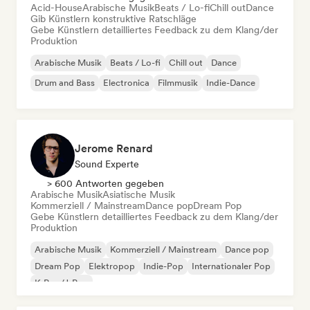
Acid-House
Arabische Musik
Beats / Lo-fi
Chill out
Dance
Gib Künstlern konstruktive Ratschläge
Gebe Künstlern detailliertes Feedback zu dem Klang/der
Produktion
Arabische Musik
Beats / Lo-fi
Chill out
Dance
Drum and Bass
Electronica
Filmmusik
Indie-Dance
Jerome Renard
Sound Experte
> 600 Antworten gegeben
Arabische Musik
Asiatische Musik
Kommerziell / Mainstream
Dance pop
Dream Pop
Gebe Künstlern detailliertes Feedback zu dem Klang/der
Produktion
Arabische Musik
Kommerziell / Mainstream
Dance pop
Dream Pop
Elektropop
Indie-Pop
Internationaler Pop
K-Pop/J-Pop