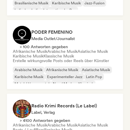
Brasilianische Musik
Karibische Musik
Jazz-Fusion
Indisches Indie
Internationaler Pop
PODER FEMENINO
Media Outlet/Journalist
> 100 Antworten gegeben
Afrikanische Musik
Arabische Musik
Asiatische Musik
Karibische Musik
Klassische Musik
Erstelle wirkungsvolle Posts oder Reels über Künstler
Arabische Musik
Afrikanische Musik
Asiatische Musik
Karibische Musik
Experimenteller Jazz
Latin Pop
Metal / Heavy metal
Neo / Modern Klassisch
Radio Krimi Records (Le Label)
Label, Verlag
> 4100 Antworten gegeben
Afrikanische Musik
Arabische Musik
Asiatische Musik
Beats / Lo-fi
Brasilianische Musik