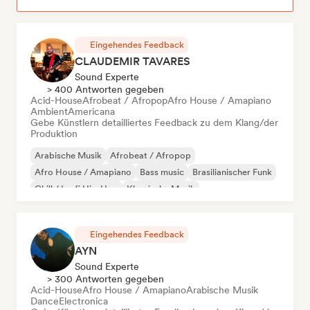
Eingehendes Feedback
CLAUDEMIR TAVARES
Sound Experte
> 400 Antworten gegeben
Acid-House
Afrobeat / Afropop
Afro House / Amapiano
Ambient
Americana
Gebe Künstlern detailliertes Feedback zu dem Klang/der
Produktion
Arabische Musik
Afrobeat / Afropop
Afro House / Amapiano
Bass music
Brasilianischer Funk
Chill / Lo-fi Hip-Hop
Klassische Musik
Cloud Rap / Hip Hop
Eingehendes Feedback
AYN
Sound Experte
> 300 Antworten gegeben
Acid-House
Afro House / Amapiano
Arabische Musik
Dance
Electronica