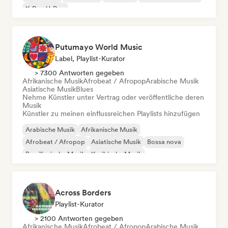
K-Pop/J-Pop
Putumayo World Music
Label, Playlist-Kurator
> 7300 Antworten gegeben
Afrikanische Musik
Afrobeat / Afropop
Arabische Musik
Asiatische Musik
Blues
Nehme Künstler unter Vertrag oder veröffentliche deren
Musik
Künstler zu meinen einflussreichen Playlists hinzufügen
Arabische Musik
Afrikanische Musik
Afrobeat / Afropop
Asiatische Musik
Bossa nova
Brasilianische Musik
Karibische Musik
Lateinamerikanische Musik
Across Borders
Playlist-Kurator
> 2100 Antworten gegeben
Afrikanische Musik
Afrobeat / Afropop
Arabische Musik