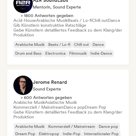
A2R SoundLabs
Mentorin, Sound Experte
> 1800 Antworten gegeben
Acid-House
Arabische Musik
Beats / Lo-fi
Chill out
Dance
Gib Künstlern konstruktive Ratschläge
Gebe Künstlern detailliertes Feedback zu dem Klang/der
Produktion
Arabische Musik
Beats / Lo-fi
Chill out
Dance
Drum and Bass
Electronica
Filmmusik
Indie-Dance
Jerome Renard
Sound Experte
> 600 Antworten gegeben
Arabische Musik
Asiatische Musik
Kommerziell / Mainstream
Dance pop
Dream Pop
Gebe Künstlern detailliertes Feedback zu dem Klang/der
Produktion
Arabische Musik
Kommerziell / Mainstream
Dance pop
Dream Pop
Elektropop
Indie-Pop
Internationaler Pop