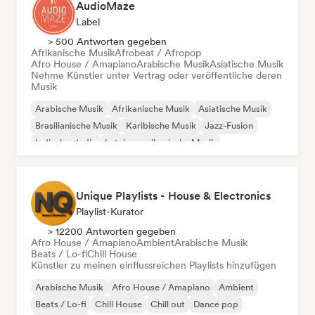
AudioMaze
Label
> 500 Antworten gegeben
Afrikanische Musik
Afrobeat / Afropop
Afro House / Amapiano
Arabische Musik
Asiatische Musik
Nehme Künstler unter Vertrag oder veröffentliche deren
Musik
Arabische Musik
Afrikanische Musik
Asiatische Musik
Brasilianische Musik
Karibische Musik
Jazz-Fusion
Indisches Indie
Lateinamerikanische Musik
Unique Playlists - House & Electronics
Playlist-Kurator
> 12200 Antworten gegeben
Afro House / Amapiano
Ambient
Arabische Musik
Beats / Lo-fi
Chill House
Künstler zu meinen einflussreichen Playlists hinzufügen
Arabische Musik
Afro House / Amapiano
Ambient
Beats / Lo-fi
Chill House
Chill out
Dance pop