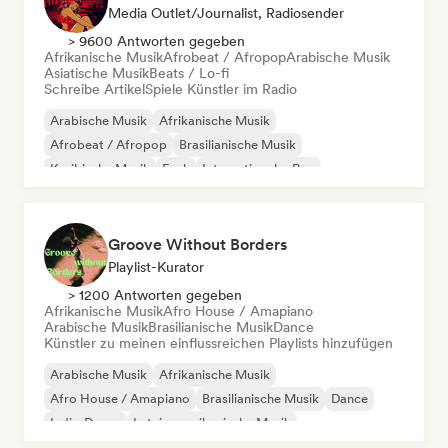
Media Outlet/Journalist, Radiosender
> 9600 Antworten gegeben
Afrikanische Musik
Afrobeat / Afropop
Arabische Musik
Asiatische Musik
Beats / Lo-fi
Schreibe Artikel
Spiele Künstler im Radio
Arabische Musik
Afrikanische Musik
Afrobeat / Afropop
Brasilianische Musik
Karibische Musik
Funk
Internationaler Rap
Orientalische Musik
Groove Without Borders
Playlist-Kurator
> 1200 Antworten gegeben
Afrikanische Musik
Afro House / Amapiano
Arabische Musik
Brasilianische Musik
Dance
Künstler zu meinen einflussreichen Playlists hinzufügen
Arabische Musik
Afrikanische Musik
Afro House / Amapiano
Brasilianische Musik
Dance
Indie-Dance
Lateinamerikanische Musik
Orientalische Musik