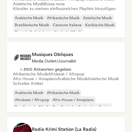
Asiatische Musik
Bossa nova
Künstler zu meinen einflussreichen Playlists hinzufügen
Arabische Musik
Afrikanische Musik
Asiatische Musik
Brasilianische Musik
Canzone Italiana
Karibische Musik
Dancehall
Lateinamerikanische Musik
Musiques Obliques
Media Outlet/Journalist
> 3100 Antworten gegeben
Afrikanische Musik
Afrobeat / Afropop
Afro House / Amapiano
Arabische Musik
Asiatische Musik
Schreibe Artikel
Arabische Musik
Afrikanische Musik
Afrobeat / Afropop
Afro House / Amapiano
Brasilianische Musik
Brasilianischer Funk
Jazz-Fusion
Internationaler Rap
Radio Krimi Station (La Radio)