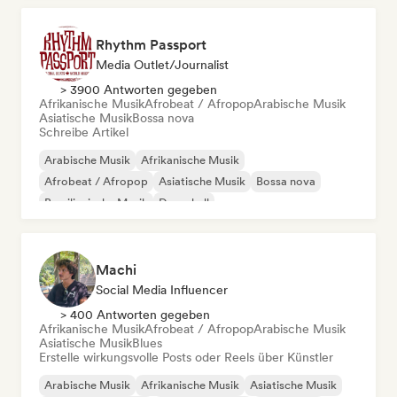
Rhythm Passport
Media Outlet/Journalist
> 3900 Antworten gegeben
Afrikanische Musik
Afrobeat / Afropop
Arabische Musik
Asiatische Musik
Bossa nova
Schreibe Artikel
Arabische Musik
Afrikanische Musik
Afrobeat / Afropop
Asiatische Musik
Bossa nova
Brasilianische Musik
Dancehall
Lateinamerikanische Musik
Machi
Social Media Influencer
> 400 Antworten gegeben
Afrikanische Musik
Afrobeat / Afropop
Arabische Musik
Asiatische Musik
Blues
Erstelle wirkungsvolle Posts oder Reels über Künstler
Arabische Musik
Afrikanische Musik
Asiatische Musik