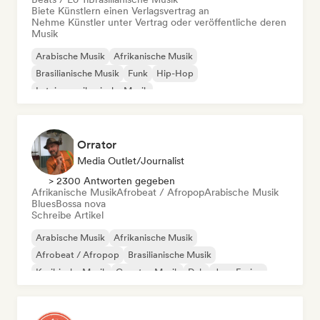
Biete Künstlern einen Verlagsvertrag an
Nehme Künstler unter Vertrag oder veröffentliche deren
Musik
Arabische Musik
Afrikanische Musik
Brasilianische Musik
Funk
Hip-Hop
Lateinamerikanische Musik
Organischer House / Downtempo
Orientalische Musik
Orrator
Media Outlet/Journalist
> 2300 Antworten gegeben
Afrikanische Musik
Afrobeat / Afropop
Arabische Musik
Blues
Bossa nova
Schreibe Artikel
Arabische Musik
Afrikanische Musik
Afrobeat / Afropop
Brasilianische Musik
Karibische Musik
Country-Musik
Dub
Jazz-Fusion