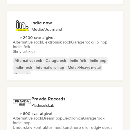
indie now
Medie/journalist
> 2400 svar afgivet
Alternative rock
Elektronisk rock
Garagerock
Hip-hop
Indie-folk
Skriv artikler
Alternative rock
Garagerock
Indie-folk
Indie-pop
Indie-rock
International rap
Metal/Heavy metal
Poprock
Pravda Records
Pladeselskab
> 800 svar afgivet
Alternative rock
Dream pop
Electronica
Garagerock
Indie-pop
Underskriv kontrakter med kunstnere eller udgiv deres