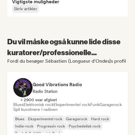
Vigtigste muligheder
Skriv artikler
Du vil måske også kunne lide disse
kuratorer/professionelle...
Fordi du besøger Sébastien (Longueur d'Ondes)s profil
Good Vibrations Radio
Radio Station
> 2900 svar afgivet
Blues
Elektronisk rock
Eksperimentel rock
Funk
Garagerock
Spil kunstnere i radioen
Blues
Eksperimentel rock
Garagerock
Hard rock
Indie-rock
Progressiv rock
Psychedelisk rock
Rock & Roll/Klassisk Rock