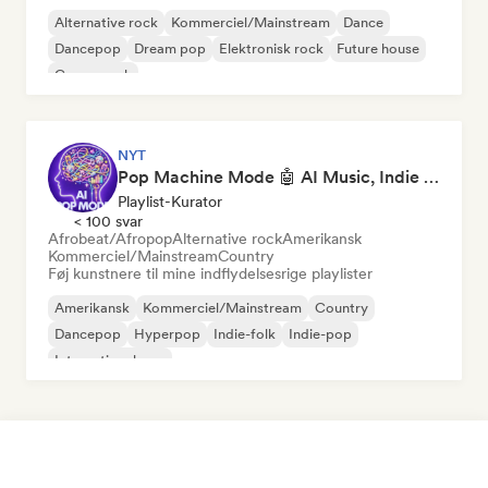
Alternative rock
Kommerciel/Mainstream
Dance
Dancepop
Dream pop
Elektronisk rock
Future house
Garagerock
NYT
Pop Machine Mode 🤖 AI Music, Indie Pop & Dream Pop
Playlist-Kurator
< 100 svar
Afrobeat/Afropop
Alternative rock
Amerikansk
Kommerciel/Mainstream
Country
Føj kunstnere til mine indflydelsesrige playlister
Amerikansk
Kommerciel/Mainstream
Country
Dancepop
Hyperpop
Indie-folk
Indie-pop
International pop