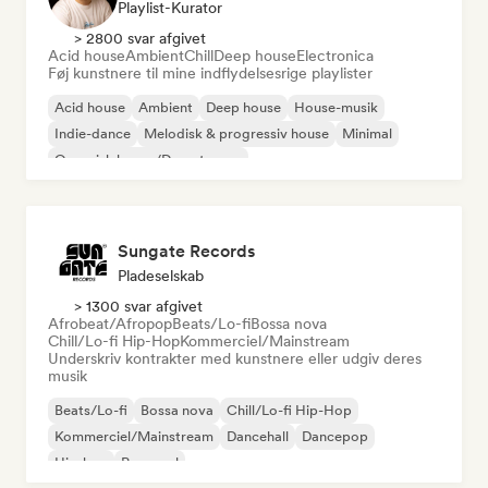
Playlist-Kurator
> 2800 svar afgivet
Acid house
Ambient
Chill
Deep house
Electronica
Føj kunstnere til mine indflydelsesrige playlister
Acid house
Ambient
Deep house
House-musik
Indie-dance
Melodisk & progressiv house
Minimal
Organisk house/Downtempo
Sungate Records
Pladeselskab
> 1300 svar afgivet
Afrobeat/Afropop
Beats/Lo-fi
Bossa nova
Chill/Lo-fi Hip-Hop
Kommerciel/Mainstream
Underskriv kontrakter med kunstnere eller udgiv deres
musik
Beats/Lo-fi
Bossa nova
Chill/Lo-fi Hip-Hop
Kommerciel/Mainstream
Dancehall
Dancepop
Hip-hop
Pop-soul