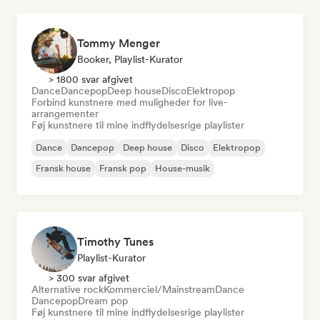
Tommy Menger
Booker, Playlist-Kurator
> 1800 svar afgivet
Dance
Dancepop
Deep house
Disco
Elektropop
Forbind kunstnere med muligheder for live-
arrangementer
Føj kunstnere til mine indflydelsesrige playlister
Dance
Dancepop
Deep house
Disco
Elektropop
Fransk house
Fransk pop
House-musik
Timothy Tunes
Playlist-Kurator
> 300 svar afgivet
Alternative rock
Kommerciel/Mainstream
Dance
Dancepop
Dream pop
Føj kunstnere til mine indflydelsesrige playlister