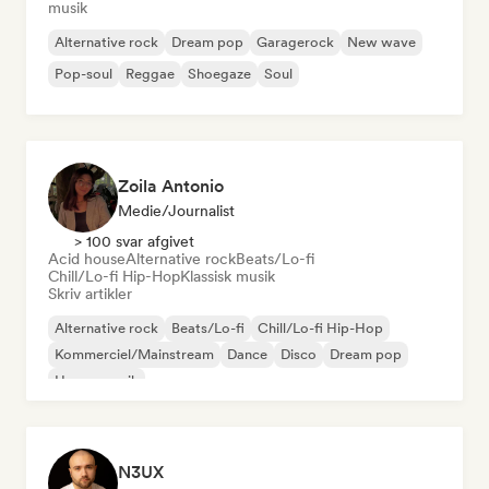
musik
Alternative rock
Dream pop
Garagerock
New wave
Pop-soul
Reggae
Shoegaze
Soul
Zoila Antonio
Medie/journalist
> 100 svar afgivet
Acid house
Alternative rock
Beats/Lo-fi
Chill/Lo-fi Hip-Hop
Klassisk musik
Skriv artikler
Alternative rock
Beats/Lo-fi
Chill/Lo-fi Hip-Hop
Kommerciel/Mainstream
Dance
Disco
Dream pop
House-musik
N3UX