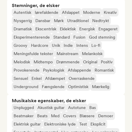
Stemninger, de elsker
Autentisk
Iørefaldende
Afslappet
Moderne
Kreativ
Nysgerrig
Dansbar
Mørk
Utraditionel
Nedtrykt
Dramatisk
Ekscentrisk
Eklektisk
Energisk
Engageret
Eksperimenterende
Standard
Fusion
God stemning
Groovy
Hardcore
Unik
Indie
Intens
Lo-fi
Meningsfulde tekster
Mainstream
Melankolsk
Melodisk
Midtempo
Drømmende
Original
Positiv
Provokerende
Psykologisk
Afslappende
Romantisk
Sensuel
Enkel
Afdæmpet
Overraskende
Underground
Fængslende
Optimistisk
Mærkelig
Musikalske egenskaber, de elsker
Unplugged
Akustisk guitar
Autotune
Bas
Beatmaker
Beats
Med
Covers
Blæsere
Demoer
Elektrisk guitar
Elektroniske lyde
Test
Eksplicit