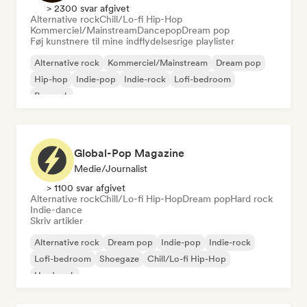
> 2300 svar afgivet
Alternative rock
Chill/Lo-fi Hip-Hop
Kommerciel/Mainstream
Dancepop
Dream pop
Føj kunstnere til mine indflydelsesrige playlister
Alternative rock
Kommerciel/Mainstream
Dream pop
Hip-hop
Indie-pop
Indie-rock
Lofi-bedroom
Poprock
Global-Pop Magazine
Medie/journalist
> 1100 svar afgivet
Alternative rock
Chill/Lo-fi Hip-Hop
Dream pop
Hard rock
Indie-dance
Skriv artikler
Alternative rock
Dream pop
Indie-pop
Indie-rock
Lofi-bedroom
Shoegaze
Chill/Lo-fi Hip-Hop
Hard rock