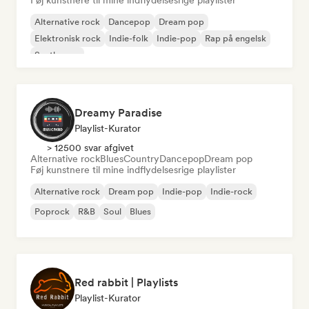
Føj kunstnere til mine indflydelsesrige playlister
Alternative rock
Dancepop
Dream pop
Elektronisk rock
Indie-folk
Indie-pop
Rap på engelsk
Synthwave
Dreamy Paradise
Playlist-Kurator
> 12500 svar afgivet
Alternative rock
Blues
Country
Dancepop
Dream pop
Føj kunstnere til mine indflydelsesrige playlister
Alternative rock
Dream pop
Indie-pop
Indie-rock
Poprock
R&B
Soul
Blues
Red rabbit | Playlists
Playlist-Kurator