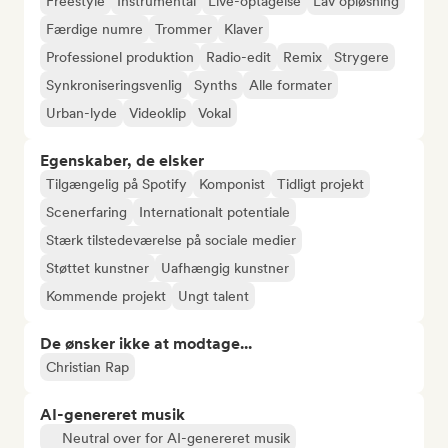
Freestyle
Instrumental
Live-optagelse
Lav opløsning
Færdige numre
Trommer
Klaver
Professionel produktion
Radio-edit
Remix
Strygere
Synkroniseringsvenlig
Synths
Alle formater
Urban-lyde
Videoklip
Vokal
Egenskaber, de elsker
Tilgængelig på Spotify
Komponist
Tidligt projekt
Scenerfaring
Internationalt potentiale
Stærk tilstedeværelse på sociale medier
Støttet kunstner
Uafhængig kunstner
Kommende projekt
Ungt talent
De ønsker ikke at modtage...
Christian Rap
AI-genereret musik
Neutral over for AI-genereret musik