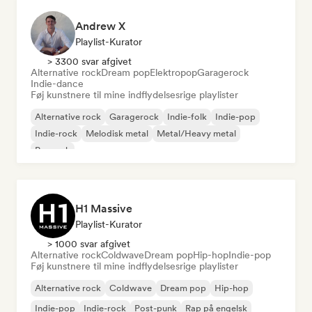
Andrew X
Playlist-Kurator
> 3300 svar afgivet
Alternative rock
Dream pop
Elektropop
Garagerock
Indie-dance
Føj kunstnere til mine indflydelsesrige playlister
Alternative rock
Garagerock
Indie-folk
Indie-pop
Indie-rock
Melodisk metal
Metal/Heavy metal
Poprock
H1 Massive
Playlist-Kurator
> 1000 svar afgivet
Alternative rock
Coldwave
Dream pop
Hip-hop
Indie-pop
Føj kunstnere til mine indflydelsesrige playlister
Alternative rock
Coldwave
Dream pop
Hip-hop
Indie-pop
Indie-rock
Post-punk
Rap på engelsk