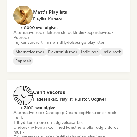
Matt's Playlists
Playlist-Kurator
> 8000 svar afgivet
Alternative rock
Elektronisk rock
Indie-pop
Indie-rock
Poprock
Føj kunstnere til mine indflydelsesrige playlister
Alternative rock
Elektronisk rock
Indie-pop
Indie-rock
Poprock
Cénit Records
Pladeselskab, Playlist-Kurator, Udgiver
> 3100 svar afgivet
Alternative rock
Dancepop
Dream pop
Elektronisk rock
Funk
Tilbyd kunstnere en udgivelsesaftale
Underskriv kontrakter med kunstnere eller udgiv deres
musik