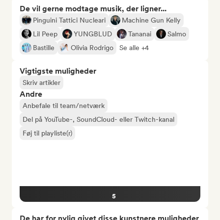
De vil gerne modtage musik, der ligner...
Pinguini Tattici Nucleari
Machine Gun Kelly
Lil Peep
YUNGBLUD
Tananai
Salmo
Bastille
Olivia Rodrigo
Se alle +4
Vigtigste muligheder
Skriv artikler
Andre
Anbefale til team/netværk
Del på YouTube-, SoundCloud- eller Twitch-kanal
Føj til playliste(r)
5
De har for nylig givet disse kunstnere muligheder