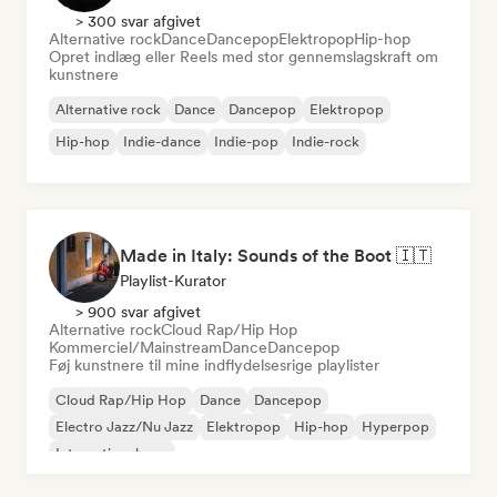
> 300 svar afgivet
Alternative rock
Dance
Dancepop
Elektropop
Hip-hop
Opret indlæg eller Reels med stor gennemslagskraft om
kunstnere
Alternative rock
Dance
Dancepop
Elektropop
Hip-hop
Indie-dance
Indie-pop
Indie-rock
Made in Italy: Sounds of the Boot 🇮🇹
Playlist-Kurator
> 900 svar afgivet
Alternative rock
Cloud Rap/Hip Hop
Kommerciel/Mainstream
Dance
Dancepop
Føj kunstnere til mine indflydelsesrige playlister
Cloud Rap/Hip Hop
Dance
Dancepop
Electro Jazz/Nu Jazz
Elektropop
Hip-hop
Hyperpop
International pop