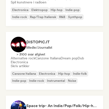
Spil kunstnere i radioen
Electronica
Elektropop
Hip-hop
Indie-pop
Indie-rock
Rap/Trap Italiensk
R&B
Synthpop
DISTOPIC.IT
Medie/journalist
> 3100 svar afgivet
Alternative rock
Canzone Italiana
Dream pop
Dub
Electronica
Skriv artikler
Canzone Italiana
Electronica
Hip-hop
Indie-folk
Indie-pop
Indie-rock
Instrumental
Noise
Space trip- An Indie/Pop/Folk/Hip-hop/Rock Playlist