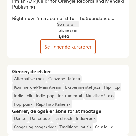
I'm an A/R junior for Orangle Records and Mendaki 
Publishing

Right now i'm a Journalist for TheSoundchec...
Se mere
Givne svar
1,640
Se lignende kuratorer
Genrer, de elsker
Alternative rock
Canzone Italiana
Kommerciel/Mainstream
Eksperimentel jazz
Hip-hop
Indie-folk
Indie-pop
Instrumental
Nu-disco/Italo
Pop-punk
Rap/Trap Italiensk
Genrer, de også er åbne for at modtage
Dance
Dancepop
Hard rock
Indie-rock
Sanger og sangskriver
Traditionel musik
Se alle +2