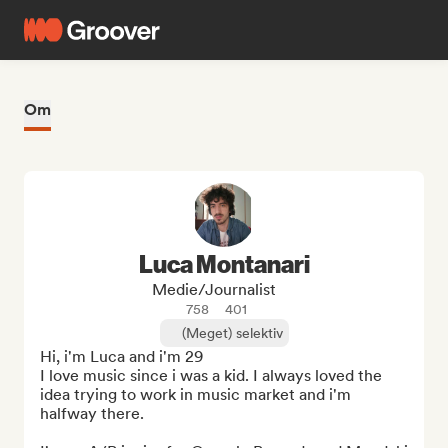
Om
Luca Montanari
Medie/journalist
758
401
(Meget) selektiv
Hi, i'm Luca and i'm 29

I love music since i was a kid. I always loved the 
idea trying to work in music market and i'm 
halfway there.
