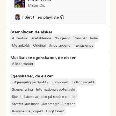
Mister Co.
Føjet til en playliste
Stemninger, de elsker
Autentisk
Iørefaldende
Nysgerrig
Dansbar
Indie
Melankolsk
Original
Underground
Fængslende
Musikalske egenskaber, de elsker
Alle formater
Egenskaber, de elsker
Tilgængelig på Spotify
Komponist
Tidligt projekt
Scenerfaring
Internationalt potentiale
Stærk tilstedeværelse på sociale medier
Støttet kunstner
Uafhængig kunstner
Kommende projekt
Ungt talent