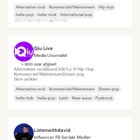
Alternative rock
Kommerciel/Mainstream
Hip-hop
Indie-pop
Indie-rock
International pop
International rap
Poprock
Qiu Live
Medie/journalist
> 600 svar afgivet
Alternative rock
Blues
Chill/Lo-fi Hip-Hop
Kommerciel/Mainstream
Dream pop
Skriv artikler
Alternative rock
Kommerciel/Mainstream
Dream pop
Indie-folk
Indie-pop
Latin
New wave
Punkrock
Listenwithdavid
Influencer På Sociale Medier