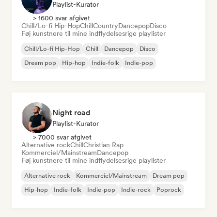
Playlist-Kurator
> 1600 svar afgivet
Chill/Lo-fi Hip-Hop
Chill
Country
Dancepop
Disco
Føj kunstnere til mine indflydelsesrige playlister
Chill/Lo-fi Hip-Hop
Chill
Dancepop
Disco
Dream pop
Hip-hop
Indie-folk
Indie-pop
Night road
Playlist-Kurator
> 7000 svar afgivet
Alternative rock
Chill
Christian Rap
Kommerciel/Mainstream
Dancepop
Føj kunstnere til mine indflydelsesrige playlister
Alternative rock
Kommerciel/Mainstream
Dream pop
Hip-hop
Indie-folk
Indie-pop
Indie-rock
Poprock