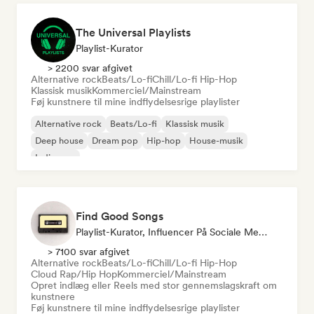
The Universal Playlists
Playlist-Kurator
> 2200 svar afgivet
Alternative rock
Beats/Lo-fi
Chill/Lo-fi Hip-Hop
Klassisk musik
Kommerciel/Mainstream
Føj kunstnere til mine indflydelsesrige playlister
Alternative rock
Beats/Lo-fi
Klassisk musik
Deep house
Dream pop
Hip-hop
House-musik
Indie-pop
Find Good Songs
Playlist-Kurator, Influencer På Sociale Medier
> 7100 svar afgivet
Alternative rock
Beats/Lo-fi
Chill/Lo-fi Hip-Hop
Cloud Rap/Hip Hop
Kommerciel/Mainstream
Opret indlæg eller Reels med stor gennemslagskraft om
kunstnere
Føj kunstnere til mine indflydelsesrige playlister