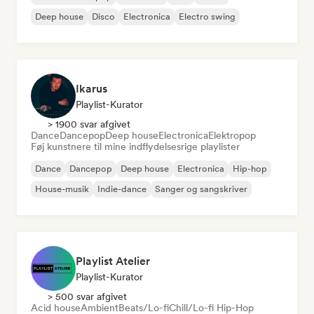
Deep house
Disco
Electronica
Electro swing
Ikarus
Playlist-Kurator
> 1900 svar afgivet
Dance
Dancepop
Deep house
Electronica
Elektropop
Føj kunstnere til mine indflydelsesrige playlister
Dance
Dancepop
Deep house
Electronica
Hip-hop
House-musik
Indie-dance
Sanger og sangskriver
Playlist Atelier
Playlist-Kurator
> 500 svar afgivet
Acid house
Ambient
Beats/Lo-fi
Chill/Lo-fi Hip-Hop