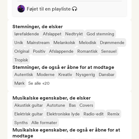
Føjet til en playliste
Stemninger, de elsker
Iørefaldende
Afslappet
Nedtrykt
God stemning
Unik
Mainstream
Melankolsk
Melodisk
Drømmende
Original
Positiv
Afslappende
Romantisk
Sensuel
Tropisk
Stemninger, de også er åbne for at modtage
Autentisk
Moderne
Kreativ
Nysgerrig
Dansbar
Mørk
Se alle +20
Musikalske egenskaber, de elsker
Akustisk guitar
Autotune
Bas
Covers
Elektrisk guitar
Elektroniske lyde
Radio-edit
Remix
Synths
Alle formater
Musikalske egenskaber, de også er åbne for at
modtage