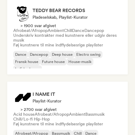
TEDDY BEAR RECORDS
Pladeselskab, Playlist-Kurator
> 1900 svar afgivet
Afrobeat/Afropop
Ambient
Chill
Dance
Dancepop
Underskriv kontrakter med kunstnere eller udgiv deres
musik
Føj kunstnere til mine indflydelsesrige playlister
Dance
Dancepop
Deep house
Electro swing
Fransk house
Future house
House-musik
Lofi-bedroom
I NAME IT
Playlist-Kurator
> 2700 svar afgivet
Acid house
Afrobeat/Afropop
Ambient
Bassmusik
Chill/Lo-fi Hip-Hop
Føj kunstnere til mine indflydelsesrige playlister
Afrobeat/Afropop
Bassmusik
Chill
Dance