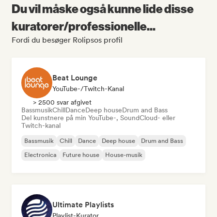
Du vil måske også kunne lide disse
kuratorer/professionelle...
Fordi du besøger Rolipsos profil
Beat Lounge
YouTube-/Twitch-Kanal
> 2500 svar afgivet
Bassmusik
Chill
Dance
Deep house
Drum and Bass
Del kunstnere på min YouTube-, SoundCloud- eller
Twitch-kanal
Bassmusik
Chill
Dance
Deep house
Drum and Bass
Electronica
Future house
House-musik
Ultimate Playlists
Playlist-Kurator