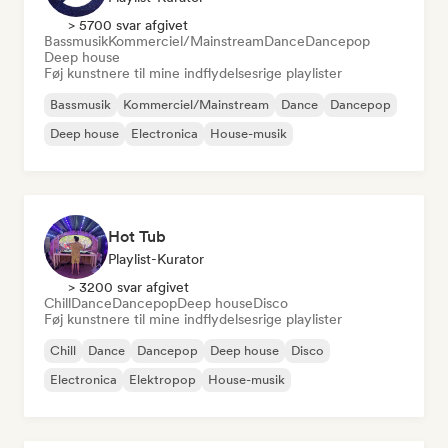
> 5700 svar afgivet
Bassmusik
Kommerciel/Mainstream
Dance
Dancepop
Deep house
Føj kunstnere til mine indflydelsesrige playlister
Bassmusik
Kommerciel/Mainstream
Dance
Dancepop
Deep house
Electronica
House-musik
Hot Tub
Playlist-Kurator
> 3200 svar afgivet
Chill
Dance
Dancepop
Deep house
Disco
Føj kunstnere til mine indflydelsesrige playlister
Chill
Dance
Dancepop
Deep house
Disco
Electronica
Elektropop
House-musik