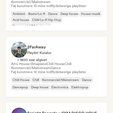
Kommerciel/Mainstream
Føj kunstnere til mine indflydelsesrige playlister
Ambient
Beats/Lo-fi
Dance
Deep house
House-musik
Acid house
Chill/Lo-fi Hip-Hop
Kommerciel/Mainstream
2FarAway
Playlist-Kurator
> 1800 svar afgivet
Afro House/Amapiano
Chill House
Chill
Kommerciel/Mainstream
Dance
Føj kunstnere til mine indflydelsesrige playlister
Chill House
Chill
Kommerciel/Mainstream
Dance
Dancepop
Deep house
Electronica
Elektropop