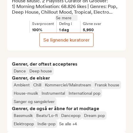
House Music. 2 Playlists Curator on Groover:

1) Morning Motivation: 68.826 likes | Genres: Pop, 
Deep House, Chillout Mood, Tropical, Electro...
Se mere
Svarprocent
Deling i
Givne svar
100%
1 dag
5,950
Se lignende kuratorer
Genrer, der oftest accepteres
Dance
Deep house
Genrer, de elsker
Ambient
Chill
Kommerciel/Mainstream
Fransk house
House-musik
Instrumental
International pop
Sanger og sangskriver
Genrer, de også er åbne for at modtage
Bassmusik
Beats/Lo-fi
Dancepop
Dream pop
Elektropop
Indie-pop
Se alle +4