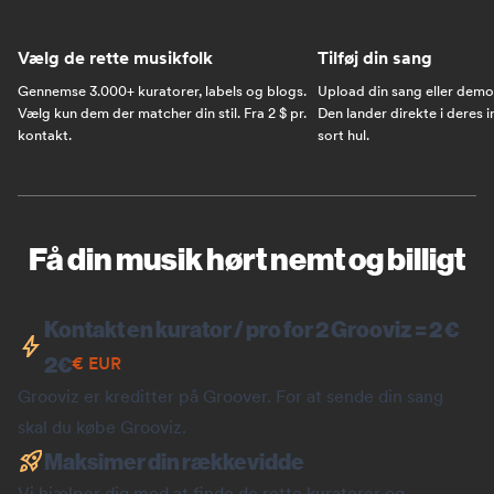
Vælg de rette musikfolk
Tilføj din sang
Gennemse 3.000+ kuratorer, labels og blogs.
Upload din sang eller demo
Vælg kun dem der matcher din stil. Fra 2 $ pr.
Den lander direkte i deres i
kontakt.
sort hul.
Få din musik hørt nemt og billigt
Kontakt en kurator / pro for 2 Grooviz = 2 €
2
€
€
EUR
Grooviz er kreditter på Groover. For at sende din sang
skal du købe Grooviz.
Maksimer din rækkevidde
Vi hjælper dig med at finde de rette kuratorer og