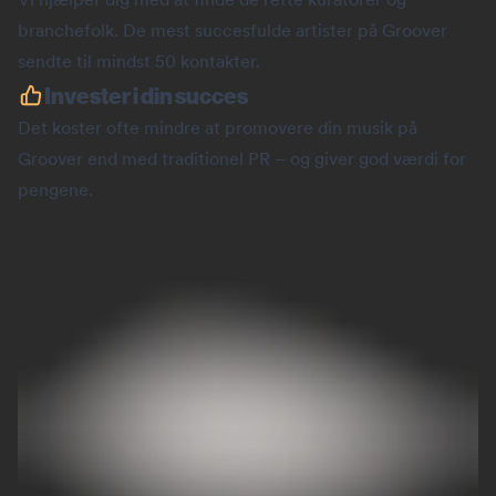
branchefolk. De mest succesfulde artister på Groover
sendte til mindst 50 kontakter.
Invester i din succes
Det koster ofte mindre at promovere din musik på
Groover end med traditionel PR – og giver god værdi for
pengene.