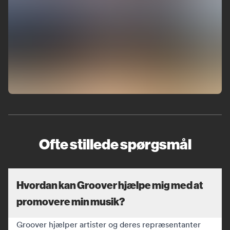
Ofte stillede spørgsmål
Hvordan kan Groover hjælpe mig med at
promovere min musik?
Groover hjælper artister og deres repræsentanter