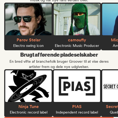
musik og når nye fans verden over.
Parov Stelar
camoufly
Mic
Electro swing icon
Electronic Music Producer
Ame
Brugt af førende pladeselskaber
En bred vifte af branchefolk bruger Groover til at vise deres
artister frem og dele nye udgivelser.
Ninja Tune
PIAS
Secre
Electronic record label
Independent record label
Queb