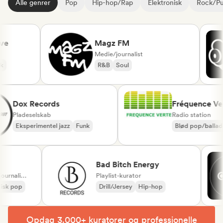
Alle genrer
Pop
Hip-hop/Rap
Elektronisk
Rock/P
Magz FM
Medie/journalist
R&B
Soul
Dox Records
Fréquence 
Pladeselskab
Radio station
Eksperimentel jazz
Funk
Blød pop/bal
Chanson Fran
Bad Bitch Energy
Pladeselskab, Medie/journalist, Playlist-kurator
Playlist-kurator
k pop
Drill/Jersey
Hip-hop
Opdag 3.000+ kuratorer og professionelle