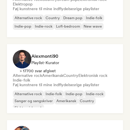
Elektropop
Føj kunstnere til mine indflydelsesrige playlister
Alternative rock
Country
Dream pop
Indie-folk
Indie-pop
Indie-rock
Lofi-bedroom
New wave
Alexmonti90
Playlist-Kurator
> 17700 svar afgivet
Alternative rock
Amerikansk
Country
Elektronisk rock
Indie-folk
Føj kunstnere til mine indflydelsesrige playlister
Alternative rock
Indie-folk
Indie-pop
Indie-rock
Sanger og sangskriver
Amerikansk
Country
Elektronisk rock