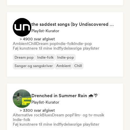
the saddest songs (by Undiscovered Music)
Playlist-Kurator
> 4900 svar afgivet
Ambient
Chill
Dream pop
Indie-folk
Indie-pop
Føj kunstnere til mine indflydelsesrige playlister
Dream pop
Indie-folk
Indie-pop
Sanger og sangskriver
Ambient
Chill
Drenched in Summer Rain 🌧️🌴
Playlist-Kurator
> 3300 svar afgivet
Alternative rock
Blues
Dream pop
Film- og tv-musik
Indie-folk
Føj kunstnere til mine indflydelsesrige playlister