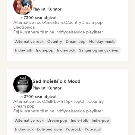
T
Playlist-Kurator
> 7300 svar afgivet
Alternative rock
Amerikansk
Country
Dream pop
Electronica
Føj kunstnere til mine indflydelsesrige playlister
Alternative rock
Country
Dream pop
Holiday-musik
Indie-folk
Indie-pop
Indie-rock
Sanger og sangskriver
Sad Indie&Folk Mood
Playlist-Kurator
> 3700 svar afgivet
Alternative rock
Chill/Lo-fi Hip-Hop
Chill
Country
Dream pop
Føj kunstnere til mine indflydelsesrige playlister
Alternative rock
Dream pop
Indie-folk
Indie-pop
Indie-rock
Lofi-bedroom
Poprock
Pop-soul