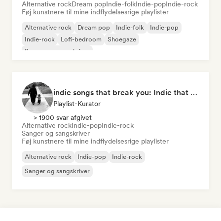
Alternative rock
Dream pop
Indie-folk
Indie-pop
Indie-rock
Føj kunstnere til mine indflydelsesrige playlister
Alternative rock
Dream pop
Indie-folk
Indie-pop
Indie-rock
Lofi-bedroom
Shoegaze
Sanger og sangskriver
indie songs that break you: Indie that hits deep
Playlist-Kurator
> 1900 svar afgivet
Alternative rock
Indie-pop
Indie-rock
Sanger og sangskriver
Føj kunstnere til mine indflydelsesrige playlister
Alternative rock
Indie-pop
Indie-rock
Sanger og sangskriver