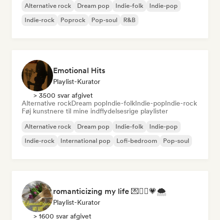
Alternative rock
Dream pop
Indie-folk
Indie-pop
Indie-rock
Poprock
Pop-soul
R&B
Emotional Hits
Playlist-Kurator
> 3500 svar afgivet
Alternative rock
Dream pop
Indie-folk
Indie-pop
Indie-rock
Føj kunstnere til mine indflydelsesrige playlister
Alternative rock
Dream pop
Indie-folk
Indie-pop
Indie-rock
International pop
Lofi-bedroom
Pop-soul
romanticizing my life 💌🧚‍♀️💗🌨
Playlist-Kurator
> 1600 svar afgivet