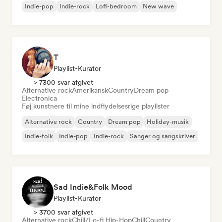
Indie-pop
Indie-rock
Lofi-bedroom
New wave
T
Playlist-Kurator
> 7300 svar afgivet
Alternative rock
Amerikansk
Country
Dream pop
Electronica
Føj kunstnere til mine indflydelsesrige playlister
Alternative rock
Country
Dream pop
Holiday-musik
Indie-folk
Indie-pop
Indie-rock
Sanger og sangskriver
Sad Indie&Folk Mood
Playlist-Kurator
> 3700 svar afgivet
Alternative rock
Chill/Lo-fi Hip-Hop
Chill
Country