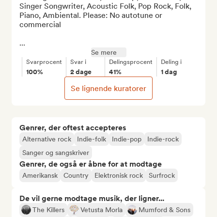
Singer Songwriter, Acoustic Folk, Pop Rock, Folk, 
Piano, Ambiental. Please: No autotune or 
commercial

...
Se mere
Svarprocent
Svar i
Delingsprocent
Deling i
100%
2 dage
41%
1 dag
Se lignende kuratorer
Genrer, der oftest accepteres
Alternative rock
Indie-folk
Indie-pop
Indie-rock
Sanger og sangskriver
Genrer, de også er åbne for at modtage
Amerikansk
Country
Elektronisk rock
Surfrock
De vil gerne modtage musik, der ligner...
The Killers
Vetusta Morla
Mumford & Sons