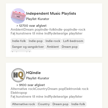
Independent Music Playlists
Playlist-Kurator
> 12700 svar afgivet
Ambient
Dream pop
Indie-folk
Indie-pop
Indie-rock
Føj kunstnere til mine indflydelsesrige playlister
Indie-folk
Indie-pop
Indie-rock
Lofi-bedroom
Sanger og sangskriver
Ambient
Dream pop
Instrumental
HQindie
Playlist-Kurator
> 9100 svar afgivet
Alternative rock
Country
Dream pop
Elektronisk rock
Elektropop
Føj kunstnere til mine indflydelsesrige playlister
Alternative rock
Country
Dream pop
Indie-folk