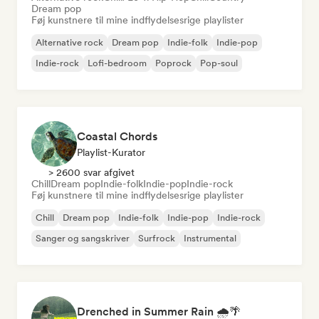
Dream pop
Føj kunstnere til mine indflydelsesrige playlister
Alternative rock
Dream pop
Indie-folk
Indie-pop
Indie-rock
Lofi-bedroom
Poprock
Pop-soul
Coastal Chords
Playlist-Kurator
> 2600 svar afgivet
Chill
Dream pop
Indie-folk
Indie-pop
Indie-rock
Føj kunstnere til mine indflydelsesrige playlister
Chill
Dream pop
Indie-folk
Indie-pop
Indie-rock
Sanger og sangskriver
Surfrock
Instrumental
Drenched in Summer Rain 🌧️🌴