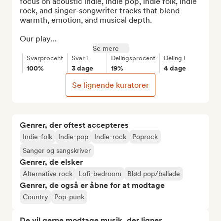
focus on acoustic indie, indie pop, indie folk, indie 
rock, and singer-songwriter tracks that blend 
warmth, emotion, and musical depth.

Our play...
Se mere
Svarprocent
Svar i
Delingsprocent
Deling i
100%
3 dage
19%
4 dage
Se lignende kuratorer
Genrer, der oftest accepteres
Indie-folk
Indie-pop
Indie-rock
Poprock
Sanger og sangskriver
Genrer, de elsker
Alternative rock
Lofi-bedroom
Blød pop/ballade
Genrer, de også er åbne for at modtage
Country
Pop-punk
De vil gerne modtage musik, der ligner...