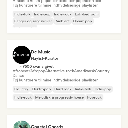
Ambient
Dream pop
Indie-folk
Indie-pop
Indie-rock
Føj kunstnere til mine indflydelsesrige playlister
Indie-folk
Indie-pop
Indie-rock
Lofi-bedroom
Sanger og sangskriver
Ambient
Dream pop
Instrumental
De Music
Playlist-Kurator
> 7600 svar afgivet
Afrobeat/Afropop
Alternative rock
Amerikansk
Country
Dance
Føj kunstnere til mine indflydelsesrige playlister
Country
Elektropop
Hard rock
Indie-folk
Indie-pop
Indie-rock
Melodisk & progressiv house
Poprock
Coastal Chords