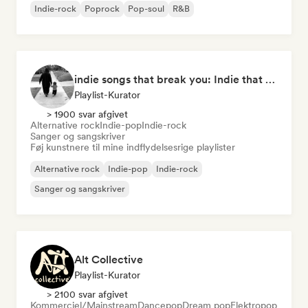
Indie-rock
Poprock
Pop-soul
R&B
indie songs that break you: Indie that hits deep
Playlist-Kurator
> 1900 svar afgivet
Alternative rock
Indie-pop
Indie-rock
Sanger og sangskriver
Føj kunstnere til mine indflydelsesrige playlister
Alternative rock
Indie-pop
Indie-rock
Sanger og sangskriver
Alt Collective
Playlist-Kurator
> 2100 svar afgivet
Kommerciel/Mainstream
Dancepop
Dream pop
Elektropop