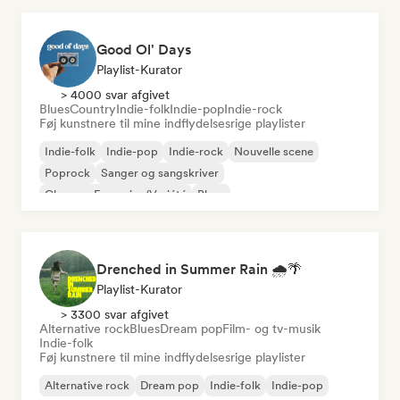
Good Ol' Days
Playlist-Kurator
> 4000 svar afgivet
Blues
Country
Indie-folk
Indie-pop
Indie-rock
Føj kunstnere til mine indflydelsesrige playlister
Indie-folk
Indie-pop
Indie-rock
Nouvelle scene
Poprock
Sanger og sangskriver
Chanson Française/Variété
Blues
Drenched in Summer Rain 🌧️🌴
Playlist-Kurator
> 3300 svar afgivet
Alternative rock
Blues
Dream pop
Film- og tv-musik
Indie-folk
Føj kunstnere til mine indflydelsesrige playlister
Alternative rock
Dream pop
Indie-folk
Indie-pop