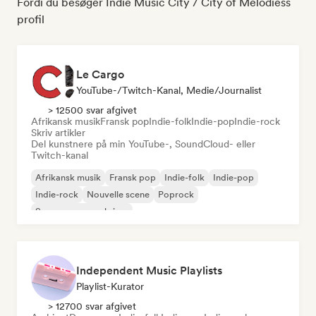
Fordi du besøger Indie Music City / City of Melodiess
profil
Le Cargo
YouTube-/Twitch-Kanal, Medie/journalist
> 12500 svar afgivet
Afrikansk musik
Fransk pop
Indie-folk
Indie-pop
Indie-rock
Skriv artikler
Del kunstnere på min YouTube-, SoundCloud- eller
Twitch-kanal
Afrikansk musik
Fransk pop
Indie-folk
Indie-pop
Indie-rock
Nouvelle scene
Poprock
Sanger og sangskriver
Independent Music Playlists
Playlist-Kurator
> 12700 svar afgivet