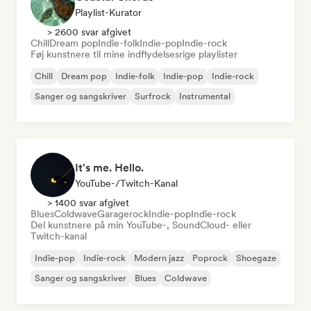
Playlist-Kurator
> 2600 svar afgivet
Chill
Dream pop
Indie-folk
Indie-pop
Indie-rock
Føj kunstnere til mine indflydelsesrige playlister
Chill
Dream pop
Indie-folk
Indie-pop
Indie-rock
Sanger og sangskriver
Surfrock
Instrumental
It's me. Hello.
YouTube-/Twitch-Kanal
> 1400 svar afgivet
Blues
Coldwave
Garagerock
Indie-pop
Indie-rock
Del kunstnere på min YouTube-, SoundCloud- eller
Twitch-kanal
Indie-pop
Indie-rock
Modern jazz
Poprock
Shoegaze
Sanger og sangskriver
Blues
Coldwave