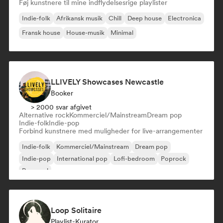
Føj kunstnere til mine indflydelsesrige playlister
Indie-folk
Afrikansk musik
Chill
Deep house
Electronica
Fransk house
House-musik
Minimal
LLIVELY Showcases Newcastle
Booker
> 2000 svar afgivet
Alternative rock
Kommerciel/Mainstream
Dream pop
Indie-folk
Indie-pop
Forbind kunstnere med muligheder for live-arrangementer
Indie-folk
Kommerciel/Mainstream
Dream pop
Indie-pop
International pop
Lofi-bedroom
Poprock
Pop-soul
Loop Solitaire
Playlist-Kurator