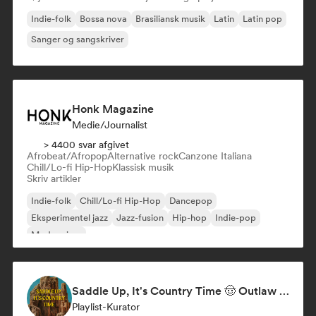
Indie-folk
Bossa nova
Brasiliansk musik
Latin
Latin pop
Sanger og sangskriver
Honk Magazine
Medie/journalist
> 4400 svar afgivet
Afrobeat/Afropop
Alternative rock
Canzone Italiana
Chill/Lo-fi Hip-Hop
Klassisk musik
Skriv artikler
Indie-folk
Chill/Lo-fi Hip-Hop
Dancepop
Eksperimentel jazz
Jazz-fusion
Hip-hop
Indie-pop
Modern jazz
Saddle Up, It's Country Time 🤠 Outlaw Country, Americana & Country Rock
Playlist-Kurator