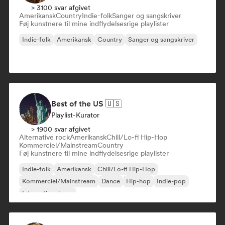
> 3100 svar afgivet
Amerikansk
Country
Indie-folk
Sanger og sangskriver
Føj kunstnere til mine indflydelsesrige playlister
Indie-folk
Amerikansk
Country
Sanger og sangskriver
Best of the US 🇺🇸
Playlist-Kurator
> 1900 svar afgivet
Alternative rock
Amerikansk
Chill/Lo-fi Hip-Hop
Kommerciel/Mainstream
Country
Føj kunstnere til mine indflydelsesrige playlister
Indie-folk
Amerikansk
Chill/Lo-fi Hip-Hop
Kommerciel/Mainstream
Dance
Hip-hop
Indie-pop
International pop