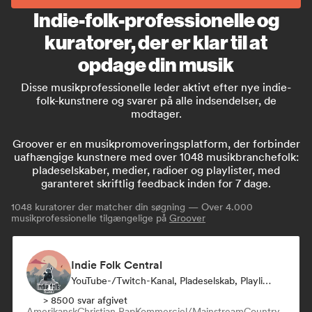
Indie-folk-professionelle og
kuratorer, der er klar til at
opdage din musik
Disse musikprofessionelle leder aktivt efter nye indie-
folk-kunstnere og svarer på alle indsendelser, de
modtager.
Groover er en musikpromoveringsplatform, der forbinder
uafhængige kunstnere med over 1048 musikbranchefolk:
pladeselskaber, medier, radioer og playlister, med
garanteret skriftlig feedback inden for 7 dage.
1048
kuratorer der matcher din søgning — Over 4.000
musikprofessionelle tilgængelige på
Groover
Indie Folk Central
YouTube-/Twitch-Kanal, Pladeselskab, Playlist-Kurator, Radio Station
> 8500 svar afgivet
Amerikansk
Christian Rap
Kommerciel/Mainstream
Country