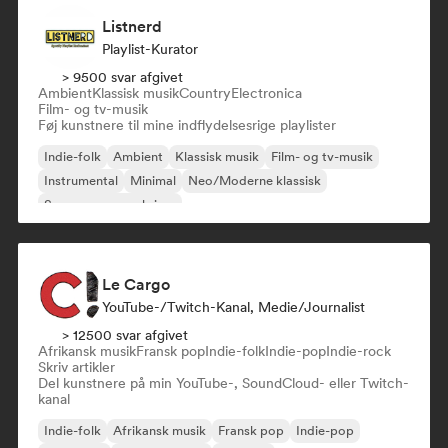
Listnerd
Playlist-Kurator
> 9500 svar afgivet
Ambient
Klassisk musik
Country
Electronica
Film- og tv-musik
Føj kunstnere til mine indflydelsesrige playlister
Indie-folk
Ambient
Klassisk musik
Film- og tv-musik
Instrumental
Minimal
Neo/Moderne klassisk
Sanger og sangskriver
Le Cargo
YouTube-/Twitch-Kanal, Medie/journalist
> 12500 svar afgivet
Afrikansk musik
Fransk pop
Indie-folk
Indie-pop
Indie-rock
Skriv artikler
Del kunstnere på min YouTube-, SoundCloud- eller Twitch-
kanal
Indie-folk
Afrikansk musik
Fransk pop
Indie-pop