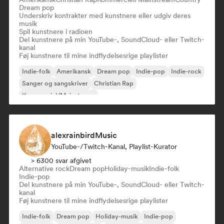
Dream pop
Underskriv kontrakter med kunstnere eller udgiv deres
musik
Spil kunstnere i radioen
Del kunstnere på min YouTube-, SoundCloud- eller Twitch-
kanal
Føj kunstnere til mine indflydelsesrige playlister
Indie-folk
Amerikansk
Dream pop
Indie-pop
Indie-rock
Sanger og sangskriver
Christian Rap
Kommerciel/Mainstream
alexrainbirdMusic
YouTube-/Twitch-Kanal, Playlist-Kurator
> 6300 svar afgivet
Alternative rock
Dream pop
Holiday-musik
Indie-folk
Indie-pop
Del kunstnere på min YouTube-, SoundCloud- eller Twitch-
kanal
Føj kunstnere til mine indflydelsesrige playlister
Indie-folk
Dream pop
Holiday-musik
Indie-pop