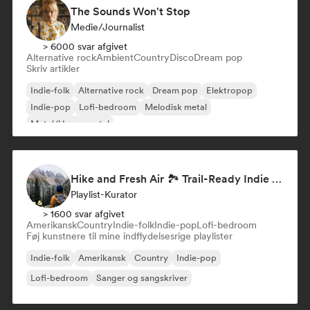
The Sounds Won't Stop
Medie/journalist
> 6000 svar afgivet
Alternative rock
Ambient
Country
Disco
Dream pop
Skriv artikler
Indie-folk
Alternative rock
Dream pop
Elektropop
Indie-pop
Lofi-bedroom
Melodisk metal
Metal/Heavy metal
Hike and Fresh Air 🏞️ Trail-Ready Indie Folk & Acoustic
Playlist-Kurator
> 1600 svar afgivet
Amerikansk
Country
Indie-folk
Indie-pop
Lofi-bedroom
Føj kunstnere til mine indflydelsesrige playlister
Indie-folk
Amerikansk
Country
Indie-pop
Lofi-bedroom
Sanger og sangskriver