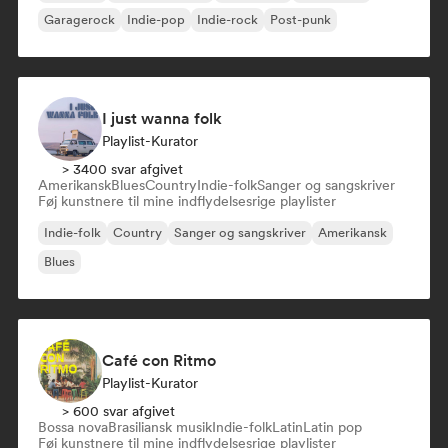
Garagerock
Indie-pop
Indie-rock
Post-punk
I just wanna folk
Playlist-Kurator
> 3400 svar afgivet
Amerikansk
Blues
Country
Indie-folk
Sanger og sangskriver
Føj kunstnere til mine indflydelsesrige playlister
Indie-folk
Country
Sanger og sangskriver
Amerikansk
Blues
Café con Ritmo
Playlist-Kurator
> 600 svar afgivet
Bossa nova
Brasiliansk musik
Indie-folk
Latin
Latin pop
Føj kunstnere til mine indflydelsesrige playlister