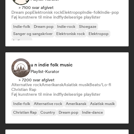
> 7100 svar afgivet
Dream pop
Elektronisk rock
Elektropop
Indie-folk
Indie-pop
Føj kunstnere til mine indflydelsesrige playlister
Indie-folk
Dream pop
Indie-rock
Shoegaze
Sanger og sangskriver
Elektronisk rock
Elektropop
Indie-pop
u n indie folk music
Playlist-Kurator
> 7200 svar afgivet
Alternative rock
Amerikansk
Asiatisk musik
Beats/Lo-fi
Christian Rap
Føj kunstnere til mine indflydelsesrige playlister
Indie-folk
Alternative rock
Amerikansk
Asiatisk musik
Christian Rap
Country
Dream pop
Indie-dance