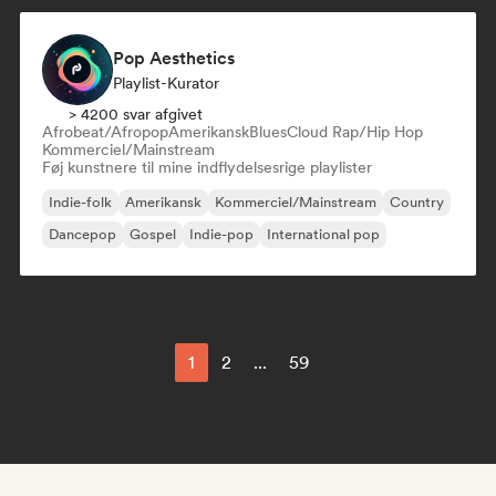
Pop Aesthetics
Playlist-Kurator
> 4200 svar afgivet
Afrobeat/Afropop
Amerikansk
Blues
Cloud Rap/Hip Hop
Kommerciel/Mainstream
Føj kunstnere til mine indflydelsesrige playlister
Indie-folk
Amerikansk
Kommerciel/Mainstream
Country
Dancepop
Gospel
Indie-pop
International pop
1
2
...
59