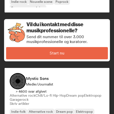
Indie-rock
Nouvelle scene
Poprock
Sanger og sangskriver
Vil du i kontakt med disse
musikprofessionelle?
Send dit nummer til over 3.000
musikprofessionelle og kuratorer.
Start nu
Mystic Sons
Medie/journalist
> 4600 svar afgivet
Alternative rock
Chill/Lo-fi Hip-Hop
Dream pop
Elektropop
Garagerock
Skriv artikler
Indie-folk
Alternative rock
Dream pop
Elektropop