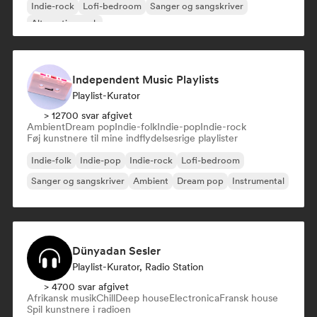
Indie-rock
Lofi-bedroom
Sanger og sangskriver
Alternative rock
Independent Music Playlists
Playlist-Kurator
> 12700 svar afgivet
Ambient
Dream pop
Indie-folk
Indie-pop
Indie-rock
Føj kunstnere til mine indflydelsesrige playlister
Indie-folk
Indie-pop
Indie-rock
Lofi-bedroom
Sanger og sangskriver
Ambient
Dream pop
Instrumental
Dünyadan Sesler
Playlist-Kurator, Radio Station
> 4700 svar afgivet
Afrikansk musik
Chill
Deep house
Electronica
Fransk house
Spil kunstnere i radioen