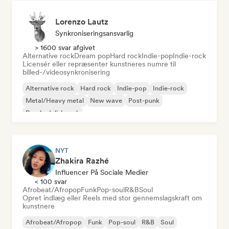
Lorenzo Lautz
Synkroniseringsansvarlig
> 1600 svar afgivet
Alternative rock
Dream pop
Hard rock
Indie-pop
Indie-rock
Licensér eller repræsenter kunstneres numre til
billed-/videosynkronisering
Alternative rock
Hard rock
Indie-pop
Indie-rock
Metal/Heavy metal
New wave
Post-punk
Psychedelisk rock
NYT
Zhakira Razhé
Influencer På Sociale Medier
< 100 svar
Afrobeat/Afropop
Funk
Pop-soul
R&B
Soul
Opret indlæg eller Reels med stor gennemslagskraft om
kunstnere
Afrobeat/Afropop
Funk
Pop-soul
R&B
Soul