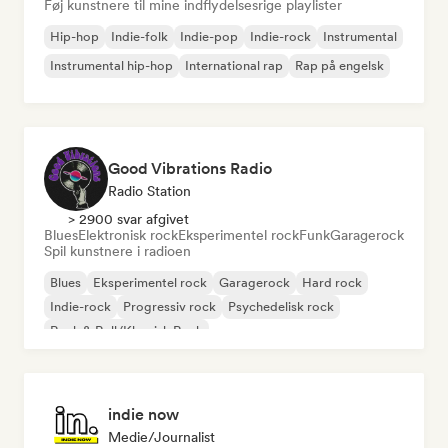
Føj kunstnere til mine indflydelsesrige playlister
Hip-hop
Indie-folk
Indie-pop
Indie-rock
Instrumental
Instrumental hip-hop
International rap
Rap på engelsk
Good Vibrations Radio
Radio Station
> 2900 svar afgivet
Blues
Elektronisk rock
Eksperimentel rock
Funk
Garagerock
Spil kunstnere i radioen
Blues
Eksperimentel rock
Garagerock
Hard rock
Indie-rock
Progressiv rock
Psychedelisk rock
Rock & Roll/Klassisk Rock
indie now
Medie/journalist