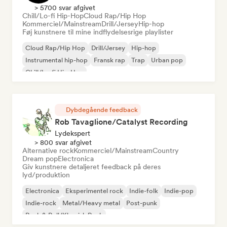
> 5700 svar afgivet
Chill/Lo-fi Hip-Hop
Cloud Rap/Hip Hop
Kommerciel/Mainstream
Drill/Jersey
Hip-hop
Føj kunstnere til mine indflydelsesrige playlister
Cloud Rap/Hip Hop
Drill/Jersey
Hip-hop
Instrumental hip-hop
Fransk rap
Trap
Urban pop
Chill/Lo-fi Hip-Hop
Dybdegående feedback
Rob Tavaglione/Catalyst Recording
Lydekspert
> 800 svar afgivet
Alternative rock
Kommerciel/Mainstream
Country
Dream pop
Electronica
Giv kunstnere detaljeret feedback på deres
lyd/produktion
Electronica
Eksperimentel rock
Indie-folk
Indie-pop
Indie-rock
Metal/Heavy metal
Post-punk
Rock & Roll/Klassisk Rock