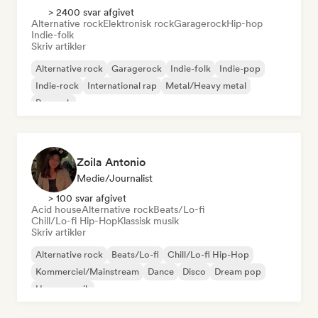
> 2400 svar afgivet
Alternative rock
Elektronisk rock
Garagerock
Hip-hop
Indie-folk
Skriv artikler
Alternative rock
Garagerock
Indie-folk
Indie-pop
Indie-rock
International rap
Metal/Heavy metal
Poprock
Zoila Antonio
Medie/journalist
> 100 svar afgivet
Acid house
Alternative rock
Beats/Lo-fi
Chill/Lo-fi Hip-Hop
Klassisk musik
Skriv artikler
Alternative rock
Beats/Lo-fi
Chill/Lo-fi Hip-Hop
Kommerciel/Mainstream
Dance
Disco
Dream pop
House-musik