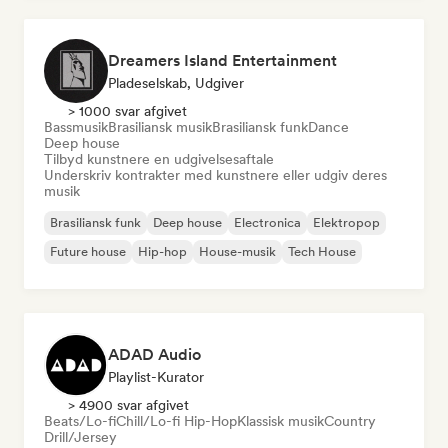
Dreamers Island Entertainment
Pladeselskab, Udgiver
> 1000 svar afgivet
Bassmusik
Brasiliansk musik
Brasiliansk funk
Dance
Deep house
Tilbyd kunstnere en udgivelsesaftale
Underskriv kontrakter med kunstnere eller udgiv deres
musik
Brasiliansk funk
Deep house
Electronica
Elektropop
Future house
Hip-hop
House-musik
Tech House
ADAD Audio
Playlist-Kurator
> 4900 svar afgivet
Beats/Lo-fi
Chill/Lo-fi Hip-Hop
Klassisk musik
Country
Drill/Jersey