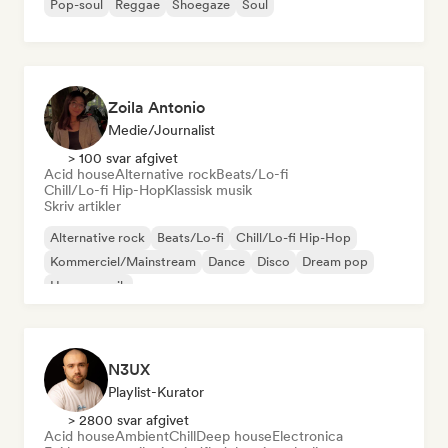
Pop-soul
Reggae
Shoegaze
Soul
Zoila Antonio
Medie/journalist
> 100 svar afgivet
Acid house
Alternative rock
Beats/Lo-fi
Chill/Lo-fi Hip-Hop
Klassisk musik
Skriv artikler
Alternative rock
Beats/Lo-fi
Chill/Lo-fi Hip-Hop
Kommerciel/Mainstream
Dance
Disco
Dream pop
House-musik
N3UX
Playlist-Kurator
> 2800 svar afgivet
Acid house
Ambient
Chill
Deep house
Electronica