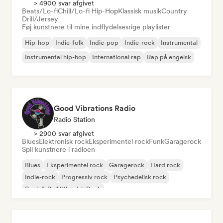
> 4900 svar afgivet
Beats/Lo-fi
Chill/Lo-fi Hip-Hop
Klassisk musik
Country
Drill/Jersey
Føj kunstnere til mine indflydelsesrige playlister
Hip-hop
Indie-folk
Indie-pop
Indie-rock
Instrumental
Instrumental hip-hop
International rap
Rap på engelsk
Good Vibrations Radio
Radio Station
> 2900 svar afgivet
Blues
Elektronisk rock
Eksperimentel rock
Funk
Garagerock
Spil kunstnere i radioen
Blues
Eksperimentel rock
Garagerock
Hard rock
Indie-rock
Progressiv rock
Psychedelisk rock
Rock & Roll/Klassisk Rock