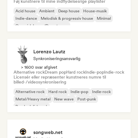
Føj kunstnere til mine indflydelsesrige playlister
Acid house
Ambient
Deep house
House-musik
Indie-dance
Melodisk & progressiv house
Minimal
Organisk house/Downtempo
Lorenzo Lautz
Synkroniseringsansvarlig
> 1600 svar afgivet
Alternative rock
Dream pop
Hard rock
Indie-pop
Indie-rock
Licensér eller repræsenter kunstneres numre til
billed-/videosynkronisering
Alternative rock
Hard rock
Indie-pop
Indie-rock
Metal/Heavy metal
New wave
Post-punk
Psychedelisk rock
songweb.net