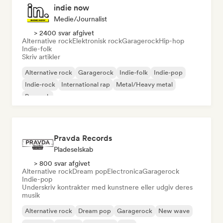
indie now
Medie/journalist
> 2400 svar afgivet
Alternative rock
Elektronisk rock
Garagerock
Hip-hop
Indie-folk
Skriv artikler
Alternative rock
Garagerock
Indie-folk
Indie-pop
Indie-rock
International rap
Metal/Heavy metal
Poprock
Pravda Records
Pladeselskab
> 800 svar afgivet
Alternative rock
Dream pop
Electronica
Garagerock
Indie-pop
Underskriv kontrakter med kunstnere eller udgiv deres
musik
Alternative rock
Dream pop
Garagerock
New wave