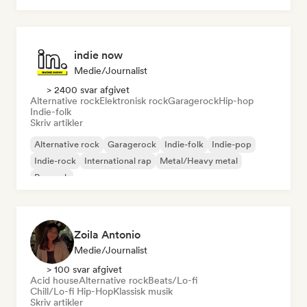
indie now
Medie/journalist
> 2400 svar afgivet
Alternative rock
Elektronisk rock
Garagerock
Hip-hop
Indie-folk
Skriv artikler
Alternative rock
Garagerock
Indie-folk
Indie-pop
Indie-rock
International rap
Metal/Heavy metal
Poprock
Zoila Antonio
Medie/journalist
> 100 svar afgivet
Acid house
Alternative rock
Beats/Lo-fi
Chill/Lo-fi Hip-Hop
Klassisk musik
Skriv artikler