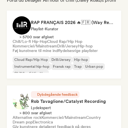
Fordi du besøger An hour of chill (Daley Road)s profil
RAP FRANÇAIS 2026 🔥🇫🇷 (Way Records)
Playlist-Kurator
> 5700 svar afgivet
Chill/Lo-fi Hip-Hop
Cloud Rap/Hip Hop
Kommerciel/Mainstream
Drill/Jersey
Hip-hop
Føj kunstnere til mine indflydelsesrige playlister
Cloud Rap/Hip Hop
Drill/Jersey
Hip-hop
Instrumental hip-hop
Fransk rap
Trap
Urban pop
Chill/Lo-fi Hip-Hop
Dybdegående feedback
Rob Tavaglione/Catalyst Recording
Lydekspert
> 800 svar afgivet
Alternative rock
Kommerciel/Mainstream
Country
Dream pop
Electronica
Giv kunstnere detaljeret feedback på deres