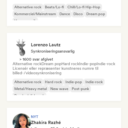
Alternative rock
Beats/Lo-fi
Chill/Lo-fi Hip-Hop
Kommerciel/Mainstream
Dance
Disco
Dream pop
House-musik
Lorenzo Lautz
Synkroniseringsansvarlig
> 1600 svar afgivet
Alternative rock
Dream pop
Hard rock
Indie-pop
Indie-rock
Licensér eller repræsenter kunstneres numre til
billed-/videosynkronisering
Alternative rock
Hard rock
Indie-pop
Indie-rock
Metal/Heavy metal
New wave
Post-punk
Psychedelisk rock
NYT
Zhakira Razhé