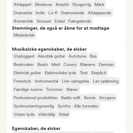
Afslappet
Moderne
Kreativ
Nysgerrig
Mørk
Dramatisk
Indie
Lo-fi
Drømmende
Afslappende
Romantisk
Sensuel
Enkel
Fængslende
Stemninger, de også er åbne for at modtage
Melankolsk
Musikalske egenskaber, de elsker
Unplugged
Akustisk guitar
Autotune
Bas
Beatmaker
Beats
Med
Covers
Blæsere
Demoer
Elektrisk guitar
Elektroniske lyde
Test
Eksplicit
Freestyle
Instrumental
Live-optagelse
Lav opløsning
Færdige numre
Trommer
Klaver
Professionel produktion
Radio-edit
Remix
Strygere
Synkroniseringsvenlig
Synths
Alle formater
Urban-lyde
Videoklip
Vokal
Egenskaber, de elsker