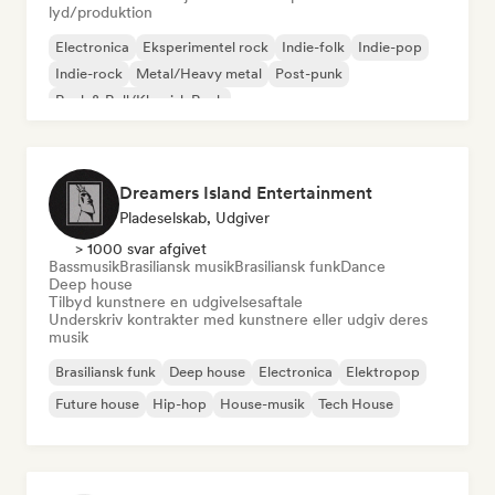
lyd/produktion
Electronica
Eksperimentel rock
Indie-folk
Indie-pop
Indie-rock
Metal/Heavy metal
Post-punk
Rock & Roll/Klassisk Rock
Dreamers Island Entertainment
Pladeselskab, Udgiver
> 1000 svar afgivet
Bassmusik
Brasiliansk musik
Brasiliansk funk
Dance
Deep house
Tilbyd kunstnere en udgivelsesaftale
Underskriv kontrakter med kunstnere eller udgiv deres
musik
Brasiliansk funk
Deep house
Electronica
Elektropop
Future house
Hip-hop
House-musik
Tech House