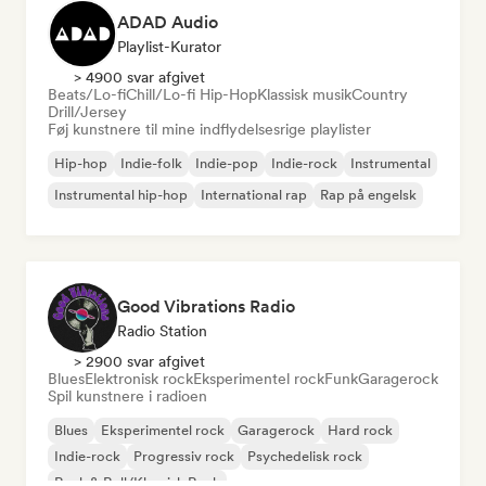
ADAD Audio
Playlist-Kurator
> 4900 svar afgivet
Beats/Lo-fi
Chill/Lo-fi Hip-Hop
Klassisk musik
Country
Drill/Jersey
Føj kunstnere til mine indflydelsesrige playlister
Hip-hop
Indie-folk
Indie-pop
Indie-rock
Instrumental
Instrumental hip-hop
International rap
Rap på engelsk
Good Vibrations Radio
Radio Station
> 2900 svar afgivet
Blues
Elektronisk rock
Eksperimentel rock
Funk
Garagerock
Spil kunstnere i radioen
Blues
Eksperimentel rock
Garagerock
Hard rock
Indie-rock
Progressiv rock
Psychedelisk rock
Rock & Roll/Klassisk Rock