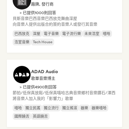
廠牌, 發行商
> 已提供1000則回答
貝斯音樂
巴西音樂
巴西放克
舞曲
深屋
向音樂人提供出版合約
簽約音樂人或發行其音樂
巴西放克
深屋
電子音樂
電子流行樂
未來浩室
嘻哈
浩室音樂
Tech House
ADAD Audio
歌單音樂博主
> 已提供4900則回答
節拍/低保真
放鬆/低保真嘻哈
古典音樂
鄉村音樂
鑽石/澤西
將音樂人加入我的「影響力」歌單
嘻哈
獨立民謠
獨立流行
獨立搖滾
器樂
器樂嘻哈
國際饒舌
英語饒舌