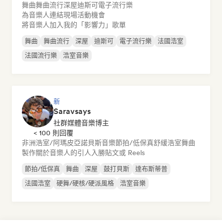
舞曲
舞曲流行
深屋
迪斯可
電子流行樂
為音樂人連結現場活動機會
將音樂人加入我的「影響力」歌單
舞曲
舞曲流行
深屋
迪斯可
電子流行樂
法國浩室
法國流行樂
浩室音樂
新
Saravsays
社群媒體音樂博主
< 100 則回覆
非洲浩室/阿瑪皮亞諾
貝斯音樂
節拍/低保真
舒緩浩室
舞曲
製作關於音樂人的引人入勝貼文或 Reels
節拍/低保真
舞曲
深屋
鼓打貝斯
達布斯蒂普
法國浩室
硬舞/硬核/硬派風格
浩室音樂