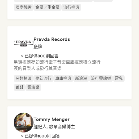
國際饒舌
金屬／重金屬
流行搖滾
Pravda Records
廠牌
> 已提供800則回答
另類搖滾
夢幻流行
電子音樂
車庫搖滾
獨立流行
簽約音樂人或發行其音樂
另類搖滾
夢幻流行
車庫搖滾
新浪潮
流行靈魂樂
雷鬼
瞪鞋
靈魂樂
Tommy Menger
經紀人, 歌單音樂博主
> 已提供1800則回答