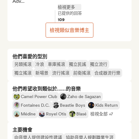
Adv...
檢視更多
已提供的回答
109
檢視類似音樂博主
他們喜愛的型別
另類搖滾
冷浪
車庫搖滾
獨立民謠
獨立流行
獨立搖滾
新場景
流行搖滾
前衛搖滾
合成器流行樂
他們希望收到類似於……的音樂
Camel Power Club
Zaho de Sagazan
Fontaines D.C.
Beastie Boys
Kids Return
Médine
Royel Otis
Blasé
檢視全部 +7
主要機會
向音樂人提供建設性建議
協助音樂人規劃職業生涯