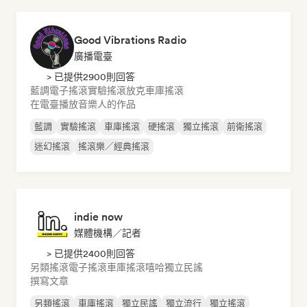
Good Vibrations Radio
廣播電臺
> 已提供2900則回答
藍調
電子搖滾
實驗搖滾
放克
車庫搖滾
在電臺播放音樂人的作品
藍調
實驗搖滾
車庫搖滾
硬搖滾
獨立搖滾
前衛搖滾
迷幻搖滾
搖滾樂／經典搖滾
indie now
媒體機構／記者
> 已提供2400則回答
另類搖滾
電子搖滾
車庫搖滾
嘻哈
獨立民謠
撰寫文章
另類搖滾
車庫搖滾
獨立民謠
獨立流行
獨立搖滾