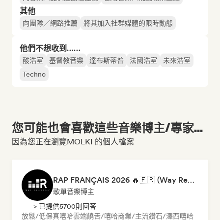
其他
向團隊／網路推薦
將其加入社群媒體的限時動態
他們不想收到……
酸浩室
基督教音樂
達布斯蒂普
法國浩室
未來浩室
Techno
您可能也會喜歡這些音樂博主/專家...
因為您正在瀏覽MOLKI 的個人檔案
RAP FRANÇAIS 2026 🔥🇫🇷 (Way Records)
歌單音樂博主
> 已提供5700則回答
放鬆/低保真嘻哈
雲端饒舌/嘻哈
商業/主流
鑽石/澤西
嘻哈