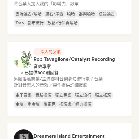
將音樂人加入我的「影響力」歌單
雲端饒舌/嘻哈
鑽石/澤西
嘻哈
器樂嘻哈
法語饒舌
Trap
都市流行
放鬆/低保真嘻哈
深入的反饋
Rob Tavaglione/Catalyst Recording
音效專家
> 已提供800則回答
另類搖滾
商業/主流
鄉村音樂
夢幻流行
電子音樂
針對音樂人的音效／製作提供詳細反饋
電子音樂
實驗搖滾
獨立民謠
獨立流行
獨立搖滾
金屬／重金屬
後龐克
搖滾樂／經典搖滾
Dreamers Island Entertainment