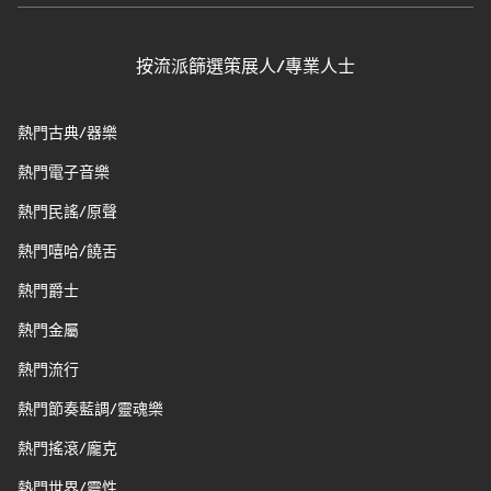
按流派篩選策展人/專業人士
熱門古典/器樂
熱門電子音樂
熱門民謠/原聲
熱門嘻哈/饒舌
熱門爵士
熱門金屬
熱門流行
熱門節奏藍調/靈魂樂
熱門搖滾/龐克
熱門世界/靈性