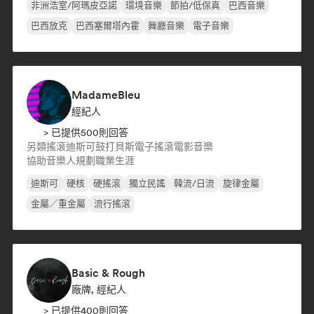
非洲浩室/阿瑪皮亞諾
環境音樂
節拍/低保真
巴西音樂
巴西放克
巴西塞爾塔內霍
舞廳音樂
電子音樂
MadameBleu
經紀人
> 已提供500則回答
另類搖滾
迪斯可
鼓打貝斯
電子搖滾
電影音樂
協助音樂人規劃職業生涯
迪斯可
硬核
硬搖滾
獨立民謠
韓流/日流
旋律金屬
金屬／重金屬
流行搖滾
Basic & Rough
廠牌, 經紀人
> 已提供400則回答