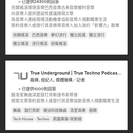
> 已提供24300則回答
另類搖滾
環境音樂
巴西音樂
古典音樂
鄉村音樂
向音樂人提供建設性建議
撰寫文章
為音樂人連結現場活動機會
協助音樂人規劃職業生涯
簽約音樂人或發行其音樂
將音樂人加入我的「影響力」歌單
另類搖滾
巴西音樂
夢幻流行
獨立民謠
獨立流行
獨立搖滾
流行搖滾
前衛搖滾
True Underground | True Techno Podcast | ONE
廠牌, 經紀人, 媒體機構／記者
> 已提供1000則回答
酸浩室
舞曲
深屋
鼓打貝斯
達布斯蒂普
撰寫文章
簽約音樂人或發行其音樂
協助音樂人規劃職業生涯
舞曲
鼓打貝斯
硬派科技舞曲
浩室音樂
極簡
Tech House
Techno
英國車庫/貝斯線