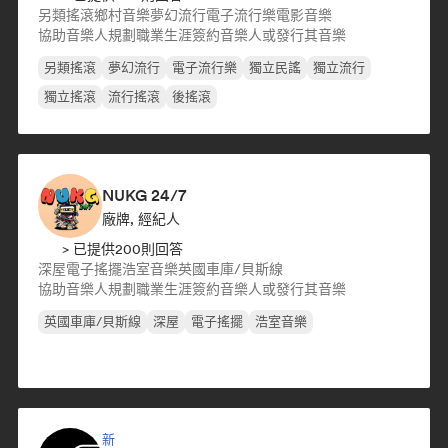
另類搖滾
鄉村音樂
夢幻流行
電子流行樂
電影音樂
協助音樂人規劃職業生涯
簽約音樂人或發行其音樂
另類搖滾
夢幻流行
電子流行樂
獨立民謠
獨立流行
獨立搖滾
流行搖滾
後搖滾
NUKG 24/7
廠牌, 經紀人
> 已提供200則回答
深屋
電子搖擺
浩室音樂
英國車庫/貝斯線
協助音樂人規劃職業生涯
簽約音樂人或發行其音樂
英國車庫/貝斯線
深屋
電子搖擺
浩室音樂
新