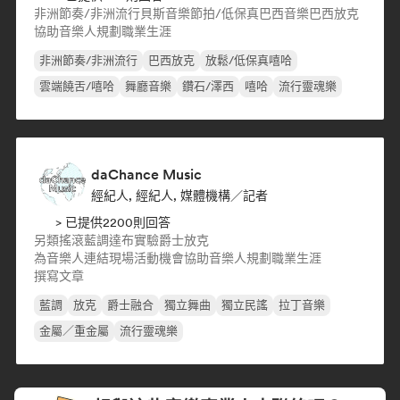
非洲節奏/非洲流行
貝斯音樂
節拍/低保真
巴西音樂
巴西放克
協助音樂人規劃職業生涯
非洲節奏/非洲流行
巴西放克
放鬆/低保真嘻哈
雲端饒舌/嘻哈
舞廳音樂
鑽石/澤西
嘻哈
流行靈魂樂
daChance Music
經紀人, 經紀人, 媒體機構／記者
> 已提供2200則回答
另類搖滾
藍調
達布
實驗爵士
放克
為音樂人連結現場活動機會
協助音樂人規劃職業生涯
撰寫文章
藍調
放克
爵士融合
獨立舞曲
獨立民謠
拉丁音樂
金屬／重金屬
流行靈魂樂