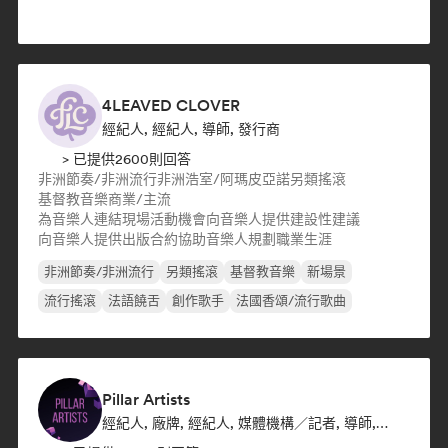
4LEAVED CLOVER
經紀人, 經紀人, 導師, 發行商
> 已提供2600則回答
非洲節奏/非洲流行
非洲浩室/阿瑪皮亞諾
另類搖滾
基督教音樂
商業/主流
為音樂人連結現場活動機會
向音樂人提供建設性建議
向音樂人提供出版合約
協助音樂人規劃職業生涯
非洲節奏/非洲流行
另類搖滾
基督教音樂
新場景
流行搖滾
法語饒舌
創作歌手
法國香頌/流行歌曲
Pillar Artists
經紀人, 廠牌, 經紀人, 媒體機構／記者, 導師, 歌單音樂博主