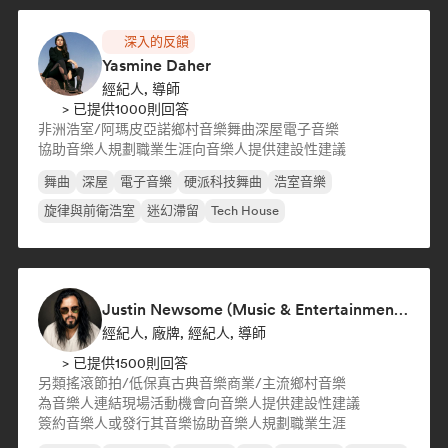
深入的反饋
Yasmine Daher
經紀人, 導師
> 已提供1000則回答
非洲浩室/阿瑪皮亞諾
鄉村音樂
舞曲
深屋
電子音樂
協助音樂人規劃職業生涯
向音樂人提供建設性建議
舞曲
深屋
電子音樂
硬派科技舞曲
浩室音樂
旋律與前衛浩室
迷幻滯留
Tech House
Justin Newsome (Music & Entertainment Executive | A&R, Artist Development & Partnerships | Applied AI & Systems Strategy)
經紀人, 廠牌, 經紀人, 導師
> 已提供1500則回答
另類搖滾
節拍/低保真
古典音樂
商業/主流
鄉村音樂
為音樂人連結現場活動機會
向音樂人提供建設性建議
簽約音樂人或發行其音樂
協助音樂人規劃職業生涯