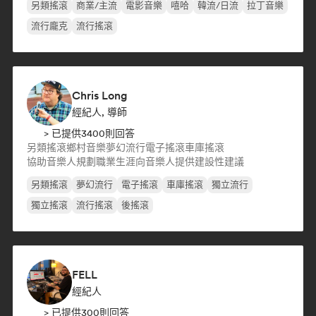
另類搖滾
商業/主流
電影音樂
嘻哈
韓流/日流
拉丁音樂
流行龐克
流行搖滾
Chris Long
經紀人, 導師
> 已提供3400則回答
另類搖滾
鄉村音樂
夢幻流行
電子搖滾
車庫搖滾
協助音樂人規劃職業生涯
向音樂人提供建設性建議
另類搖滾
夢幻流行
電子搖滾
車庫搖滾
獨立流行
獨立搖滾
流行搖滾
後搖滾
FELL
經紀人
> 已提供300則回答