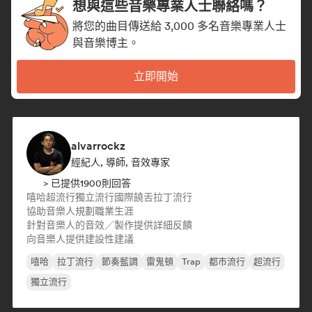
想與這些音樂專業人士聯絡嗎？
將您的曲目傳送給 3,000 多名音樂專業人士
與音樂博主。
立即開始
alvarrockz
經紀人, 導師, 音效專家
> 已提供1900則回答
嘻哈
超流行
獨立流行
國際饒舌
拉丁流行
協助音樂人規劃職業生涯
針對音樂人的音效／製作提供詳細反饋
向音樂人提供建設性建議
嘻哈
拉丁流行
節奏藍調
雷鬼頓
Trap
都市流行
超流行
獨立流行