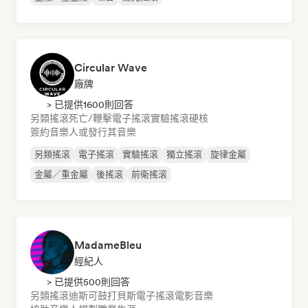
Circular Wave
廠牌
> 已提供1600則回答
另類搖滾
死亡/鞭擊
電子搖滾
實驗搖滾
硬核
簽約音樂人或發行其音樂
另類搖滾
電子搖滾
實驗搖滾
獨立搖滾
旋律金屬
金屬／重金屬
後搖滾
前衛搖滾
MadameBleu
經紀人
> 已提供500則回答
另類搖滾
迪斯可
鼓打貝斯
電子搖滾
電影音樂