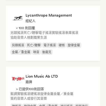
Lycanthrope Management
經紀人
< 100 則回覆
另類搖滾
死亡/鞭擊
電子搖滾
實驗搖滾
車庫搖滾
協助音樂人規劃職業生涯
另類搖滾
死亡/鞭擊
電子搖滾
硬核
旋律金屬
金屬／重金屬
噪音
後龐克
Lion Music Ab LTD
廠牌
> 已提供100則回答
藍調
實驗搖滾
硬搖滾
旋律金屬
金屬／重金屬
簽約音樂人或發行其音樂