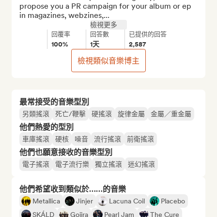
propose you a PR campaign for your album or ep 
in magazines, webzines,...
檢視更多
回覆率
回答數
已提供的回答
100%
1天
2,587
檢視類似音樂博主
最常接受的音樂型別
另類搖滾
死亡/鞭擊
硬搖滾
旋律金屬
金屬／重金屬
他們熱愛的型別
車庫搖滾
硬核
噪音
流行搖滾
前衛搖滾
他們也願意接收的音樂型別
電子搖滾
電子流行樂
獨立搖滾
迷幻搖滾
他們希望收到類似於……的音樂
Metallica
Jinjer
Lacuna Coil
Placebo
SKÁLD
Gojira
Pearl Jam
The Cure