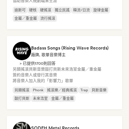
協助音樂人規劃職業生涯
迪斯可
硬核
硬搖滾
獨立民謠
韓流/日流
旋律金屬
金屬／重金屬
流行搖滾
Badass Songs (Rising Wave Records)
廠牌, 歌單音樂博主
> 已提供1700則回答
另類搖滾
貝斯音樂
鼓打貝斯
未來浩室
金屬／重金屬
簽約音樂人或發行其音樂
將音樂人加入我的「影響力」歌單
另類搖滾
Phonk
搖滾樂／經典搖滾
Trap
貝斯音樂
鼓打貝斯
未來浩室
金屬／重金屬
SODEH Metal Records