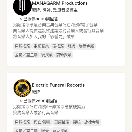
MANAGARM Productions
廠牌, 導師, 歌單音樂博主
> 已提供8000則回答
另類搖滾
環境音樂
古典音樂
死亡/鞭擊
電子音樂
向音樂人提供建設性建議
簽約音樂人或發行其音樂
將音樂人加入我的「影響力」歌單
另類搖滾
電影音樂
硬搖滾
器樂
旋律金屬
金屬／重金屬
後搖滾
前衛搖滾
Electric Funeral Records
廠牌
> 已提供2500則回答
另類搖滾
死亡/鞭擊
車庫搖滾
硬核
硬搖滾
簽約音樂人或發行其音樂
另類搖滾
死亡/鞭擊
車庫搖滾
硬核
旋律金屬
金屬／重金屬
噪音
龐克搖滾