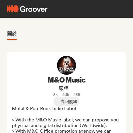
關於
M&O Music
廠牌
8k
5.1k
138
高回覆率
Metal & Pop-Rock-Indie Label

> With the M&O Music label, we can propose you 
physical and digital distribution (Worldwide).

> With M&O Office promotion agency, we can 