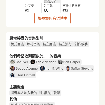
檢視更多
分享率
分享數
已提供的回答
6%
1天
832
檢視類似音樂博主
最常接受的音樂型別
美式民謠
鄉村音樂
獨立民謠
獨立流行
創作歌手
他們希望收到類似於……的音樂
Bon Iver
Eddie Vedder
Ben Harper
Boyce Avenue
Iron & Wine
Sufjan Stevens
Chris Cornell
主要機會
將音樂人加入我的「影響力」歌單
其他