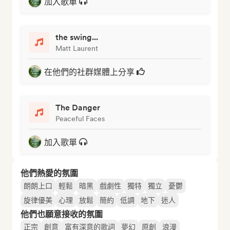
加入歌單
the swing...
Matt Laurent
在他們的社群媒體上分享
The Danger
Peaceful Faces
加入歌單
他們熱愛的氛圍
朗朗上口
輕鬆
暗黑
戲劇性
獨特
獨立
憂鬱
旋律優美
心理
放鬆
簡約
低調
地下
迷人
他們也願意接收的氛圍
正宗
創意
富有深意的歌詞
夢幻
原創
浪漫