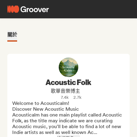
關於
Acoustic Folk
歌單音樂博主
7.4k
2.7k
Welcome to Acousticalm!

Discover New Acoustic Music

Acousticalm has one main playlist called Acoustic 
Folk, as the title may indicate we are curating 
Acoustic music, you'll be able to find a lot of new 
Indie artists as well as well known Ac...