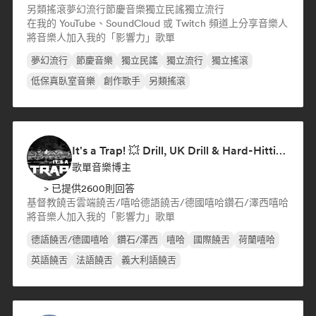
另類搖滾
夢幻流行
節慶音樂
獨立民謠
獨立流行
在我的 YouTube、SoundCloud 或 Twitch 頻道上分享音樂人
將音樂人加入我的「影響力」歌單
夢幻流行
節慶音樂
獨立民謠
獨立流行
獨立搖滾
低保真臥室音樂
創作歌手
另類搖滾
It's a Trap! 💥 Drill, UK Drill & Hard-Hitting Trap
歌單音樂博主
> 已提供2600則回答
基督教饒舌
雲端饒舌/嘻哈
德語饒舌/德國嘻哈
鑽石/澤西
嘻哈
將音樂人加入我的「影響力」歌單
德語饒舌/德國嘻哈
鑽石/澤西
嘻哈
國際饒舌
荷蘭嘻哈
英語饒舌
法語饒舌
義大利語饒舌