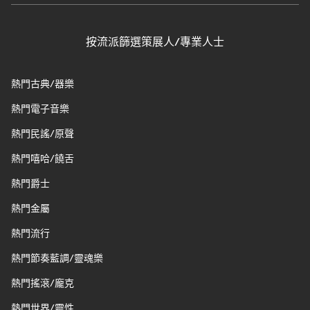
按流派篩選策展人/專業人士
熱門古典/器樂
熱門電子音樂
熱門民謠/原聲
熱門嘻哈/饒舌
熱門爵士
熱門金屬
熱門流行
熱門節奏藍調/靈魂樂
熱門搖滾/龐克
熱門世界/靈性