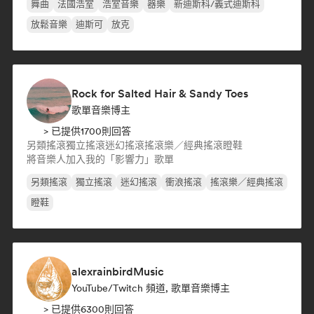
舞曲
法國浩室
浩室音樂
器樂
新迪斯科/義式迪斯科
放鬆音樂
迪斯可
放克
Rock for Salted Hair & Sandy Toes
歌單音樂博主
> 已提供1700則回答
另類搖滾
獨立搖滾
迷幻搖滾
搖滾樂／經典搖滾
瞪鞋
將音樂人加入我的「影響力」歌單
另類搖滾
獨立搖滾
迷幻搖滾
衝浪搖滾
搖滾樂／經典搖滾
瞪鞋
alexrainbirdMusic
YouTube/Twitch 頻道, 歌單音樂博主
> 已提供6300則回答