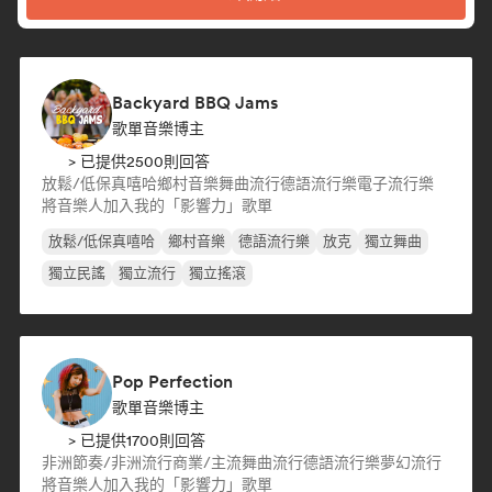
Backyard BBQ Jams
歌單音樂博主
> 已提供2500則回答
放鬆/低保真嘻哈
鄉村音樂
舞曲流行
德語流行樂
電子流行樂
將音樂人加入我的「影響力」歌單
放鬆/低保真嘻哈
鄉村音樂
德語流行樂
放克
獨立舞曲
獨立民謠
獨立流行
獨立搖滾
Pop Perfection
歌單音樂博主
> 已提供1700則回答
非洲節奏/非洲流行
商業/主流
舞曲流行
德語流行樂
夢幻流行
將音樂人加入我的「影響力」歌單