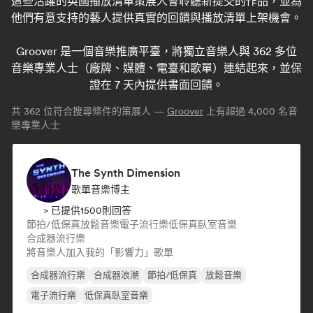
這些活躍的英國播放清單策展人會聆聽新提交的作品，並為
他們有意支持的藝人提供真實的回饋與播放清單上架機會。
Groover 是一個音樂推廣平臺，將獨立音樂人與 362 多位
音樂專業人士（廠牌、媒體、電臺和歌單）連結起來，並保
證在 7 天內提供書面回饋。
共
362
位符合搜尋條件的策展人 —
Groover
上有超過 4,000 名音
樂專業人士
The Synth Dimension
歌單音樂博主
> 已提供1500則回答
節拍/低保真
放鬆音樂
電子流行樂
低保真臥室音樂
合成器流行樂
將音樂人加入我的「影響力」歌單
合成器流行樂
合成器浪潮
節拍/低保真
放鬆音樂
電子流行樂
低保真臥室音樂