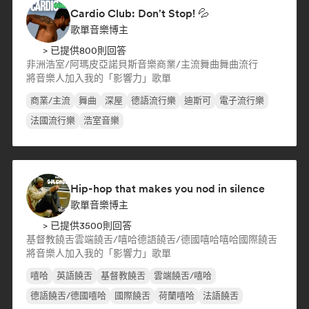
Cardio Club: Don't Stop! 💦
歌單音樂博主
> 已提供800則回答
非洲浩室/阿瑪皮亞諾
貝斯音樂
商業/主流
舞曲
舞曲流行
將音樂人加入我的「影響力」歌單
商業/主流
舞曲
深屋
德語流行樂
迪斯可
電子流行樂
法國流行樂
浩室音樂
Hip-hop that makes you nod in silence
歌單音樂博主
> 已提供3500則回答
基督教饒舌
雲端饒舌/嘻哈
德語饒舌/德國嘻哈
嘻哈
國際饒舌
將音樂人加入我的「影響力」歌單
嘻哈
英語饒舌
基督教饒舌
雲端饒舌/嘻哈
德語饒舌/德國嘻哈
國際饒舌
荷蘭嘻哈
法語饒舌