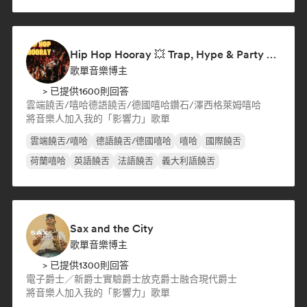
Hip Hop Hooray 💥 Trap, Hype & Party Rap Bangers
歌單音樂博主
> 已提供1600則回答
雲端饒舌/嘻哈
德語饒舌/德國嘻哈
鑽石/澤西
格萊姆
嘻哈
將音樂人加入我的「影響力」歌單
雲端饒舌/嘻哈
德語饒舌/德國嘻哈
嘻哈
國際饒舌
荷蘭嘻哈
英語饒舌
法語饒舌
義大利語饒舌
Sax and the City
歌單音樂博主
> 已提供1300則回答
電子爵士／新爵士
實驗爵士
放克
爵士融合
現代爵士
將音樂人加入我的「影響力」歌單