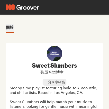
關於
Sweet Slumbers
歌單音樂博主
分享率極高
Sleepy time playlist featuring indie-folk, acoustic, 
and chill artists. Based in Los Angeles, CA.

Sweet Slumbers will help match your music to 
listeners looking for gentle music with meaningful 