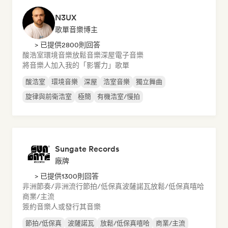
N3UX
歌單音樂博主
> 已提供2800則回答
酸浩室
環境音樂
放鬆音樂
深屋
電子音樂
將音樂人加入我的「影響力」歌單
酸浩室
環境音樂
深屋
浩室音樂
獨立舞曲
旋律與前衛浩室
極簡
有機浩室/慢拍
Sungate Records
廠牌
> 已提供1300則回答
非洲節奏/非洲流行
節拍/低保真
波薩諾瓦
放鬆/低保真嘻哈
商業/主流
簽約音樂人或發行其音樂
節拍/低保真
波薩諾瓦
放鬆/低保真嘻哈
商業/主流