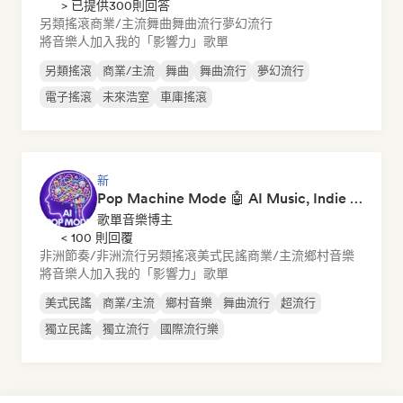
> 已提供300則回答
另類搖滾
商業/主流
舞曲
舞曲流行
夢幻流行
將音樂人加入我的「影響力」歌單
另類搖滾
商業/主流
舞曲
舞曲流行
夢幻流行
電子搖滾
未來浩室
車庫搖滾
新
Pop Machine Mode 🤖 AI Music, Indie Pop & Dream Pop
歌單音樂博主
< 100 則回覆
非洲節奏/非洲流行
另類搖滾
美式民謠
商業/主流
鄉村音樂
將音樂人加入我的「影響力」歌單
美式民謠
商業/主流
鄉村音樂
舞曲流行
超流行
獨立民謠
獨立流行
國際流行樂