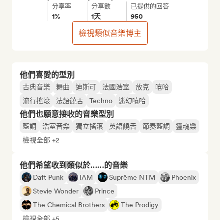
分享率
分享數
已提供的回答
1%
1天
950
檢視類似音樂博主
他們喜愛的型別
古典音樂
舞曲
迪斯可
法國浩室
放克
嘻哈
流行搖滾
法語饒舌
Techno
迷幻嘻哈
他們也願意接收的音樂型別
藍調
浩室音樂
獨立搖滾
英語饒舌
節奏藍調
靈魂樂
檢視全部 +2
他們希望收到類似於……的音樂
Daft Punk
IAM
Suprême NTM
Phoenix
Stevie Wonder
Prince
The Chemical Brothers
The Prodigy
檢視全部 +5