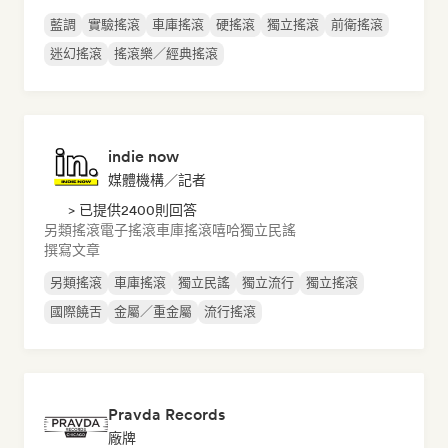
藍調
實驗搖滾
車庫搖滾
硬搖滾
獨立搖滾
前衛搖滾
迷幻搖滾
搖滾樂／經典搖滾
indie now
媒體機構／記者
> 已提供2400則回答
另類搖滾
電子搖滾
車庫搖滾
嘻哈
獨立民謠
撰寫文章
另類搖滾
車庫搖滾
獨立民謠
獨立流行
獨立搖滾
國際饒舌
金屬／重金屬
流行搖滾
Pravda Records
廠牌