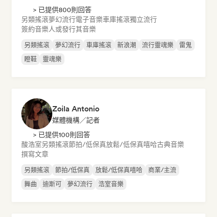
> 已提供800則回答
另類搖滾
夢幻流行
電子音樂
車庫搖滾
獨立流行
簽約音樂人或發行其音樂
另類搖滾
夢幻流行
車庫搖滾
新浪潮
流行靈魂樂
雷鬼
瞪鞋
靈魂樂
Zoila Antonio
媒體機構／記者
> 已提供100則回答
酸浩室
另類搖滾
節拍/低保真
放鬆/低保真嘻哈
古典音樂
撰寫文章
另類搖滾
節拍/低保真
放鬆/低保真嘻哈
商業/主流
舞曲
迪斯可
夢幻流行
浩室音樂