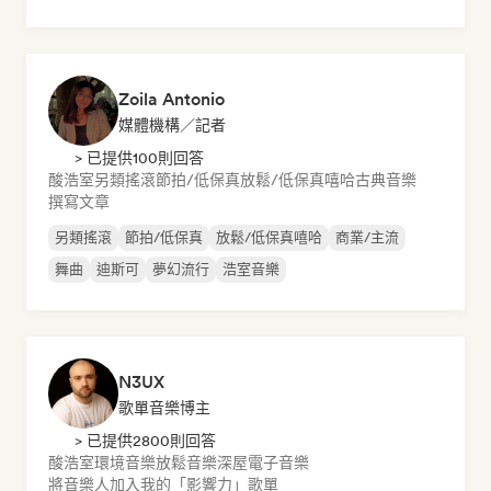
Zoila Antonio
媒體機構／記者
> 已提供100則回答
酸浩室
另類搖滾
節拍/低保真
放鬆/低保真嘻哈
古典音樂
撰寫文章
另類搖滾
節拍/低保真
放鬆/低保真嘻哈
商業/主流
舞曲
迪斯可
夢幻流行
浩室音樂
N3UX
歌單音樂博主
> 已提供2800則回答
酸浩室
環境音樂
放鬆音樂
深屋
電子音樂
將音樂人加入我的「影響力」歌單