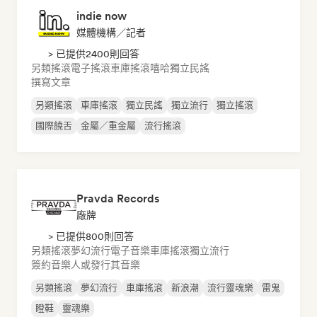
indie now
媒體機構／記者
> 已提供2400則回答
另類搖滾
電子搖滾
車庫搖滾
嘻哈
獨立民謠
撰寫文章
另類搖滾
車庫搖滾
獨立民謠
獨立流行
獨立搖滾
國際饒舌
金屬／重金屬
流行搖滾
Pravda Records
廠牌
> 已提供800則回答
另類搖滾
夢幻流行
電子音樂
車庫搖滾
獨立流行
簽約音樂人或發行其音樂
另類搖滾
夢幻流行
車庫搖滾
新浪潮
流行靈魂樂
雷鬼
瞪鞋
靈魂樂