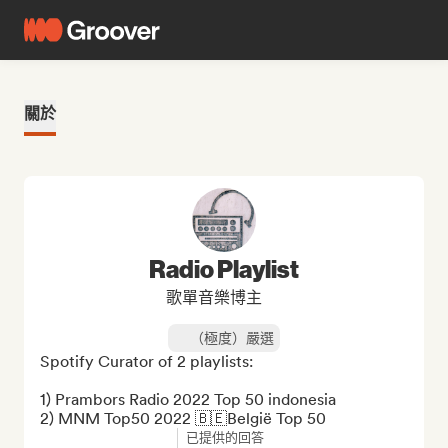
關於
Radio Playlist
歌單音樂博主
（極度）嚴選
Spotify Curator of 2 playlists:

1) Prambors Radio 2022 Top 50 indonesia

2) MNM Top50 2022 🇧🇪België Top 50
已提供的回答