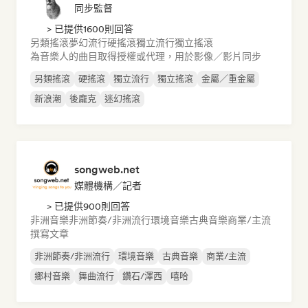
同步監督
> 已提供1600則回答
另類搖滾
夢幻流行
硬搖滾
獨立流行
獨立搖滾
為音樂人的曲目取得授權或代理，用於影像／影片同步
另類搖滾
硬搖滾
獨立流行
獨立搖滾
金屬／重金屬
新浪潮
後龐克
迷幻搖滾
songweb.net
媒體機構／記者
> 已提供900則回答
非洲音樂
非洲節奏/非洲流行
環境音樂
古典音樂
商業/主流
撰寫文章
非洲節奏/非洲流行
環境音樂
古典音樂
商業/主流
鄉村音樂
舞曲流行
鑽石/澤西
嘻哈