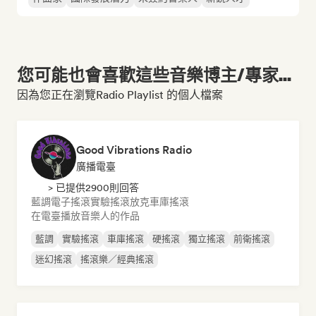
您可能也會喜歡這些音樂博主/專家...
因為您正在瀏覽Radio Playlist 的個人檔案
Good Vibrations Radio
廣播電臺
> 已提供2900則回答
藍調
電子搖滾
實驗搖滾
放克
車庫搖滾
在電臺播放音樂人的作品
藍調
實驗搖滾
車庫搖滾
硬搖滾
獨立搖滾
前衛搖滾
迷幻搖滾
搖滾樂／經典搖滾