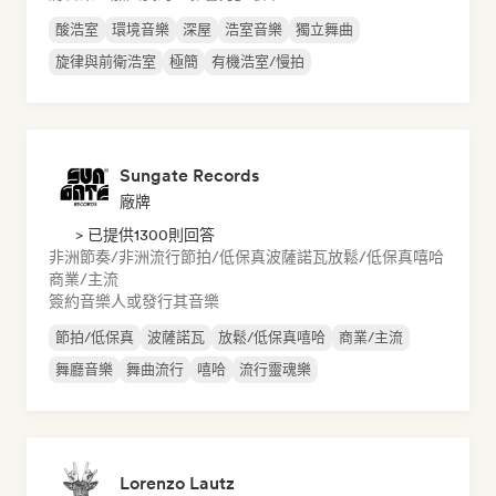
酸浩室
環境音樂
深屋
浩室音樂
獨立舞曲
旋律與前衛浩室
極簡
有機浩室/慢拍
Sungate Records
廠牌
> 已提供1300則回答
非洲節奏/非洲流行
節拍/低保真
波薩諾瓦
放鬆/低保真嘻哈
商業/主流
簽約音樂人或發行其音樂
節拍/低保真
波薩諾瓦
放鬆/低保真嘻哈
商業/主流
舞廳音樂
舞曲流行
嘻哈
流行靈魂樂
Lorenzo Lautz