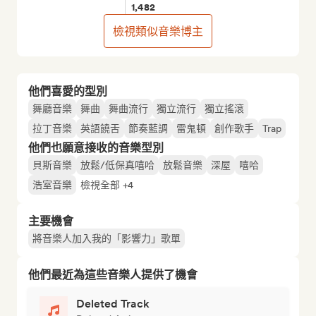
1,482
檢視類似音樂博主
他們喜愛的型別
舞廳音樂
舞曲
舞曲流行
獨立流行
獨立搖滾
拉丁音樂
英語饒舌
節奏藍調
雷鬼頓
創作歌手
Trap
他們也願意接收的音樂型別
貝斯音樂
放鬆/低保真嘻哈
放鬆音樂
深屋
嘻哈
浩室音樂
檢視全部 +4
主要機會
將音樂人加入我的「影響力」歌單
他們最近為這些音樂人提供了機會
Deleted Track