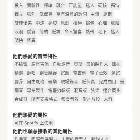
投入
實驗性
標準
融合
正能量
迷人
硬核
獨特
獨立
強烈
低保真
富有深意的歌詞
主流
憂鬱
旋律優美
中速
夢幻
原創
積極
挑釁
心理
放鬆
浪漫
感官
簡約
低調
令人驚喜
熱帶
地下
迷人
明快
怪異
他們熱愛的音樂特性
不插電
原聲吉他
自動調音
貝斯
節拍製作人
節拍
精選
翻唱
銅管樂器
試聽
電吉他
電子音效
測試
露骨
自由風格
器樂
現場錄音
低保真
完成曲目
鼓
鋼琴
專業製作
電臺剪輯版
混音版
弦樂
適合同步
合成器
所有支援格式
都會音效
影片片段
人聲
他們熱愛的屬性
可在 Spotify 上使用
他們也願意接收的其他屬性
作曲家
國際發展潛力
未簽約音樂人
新銳人才