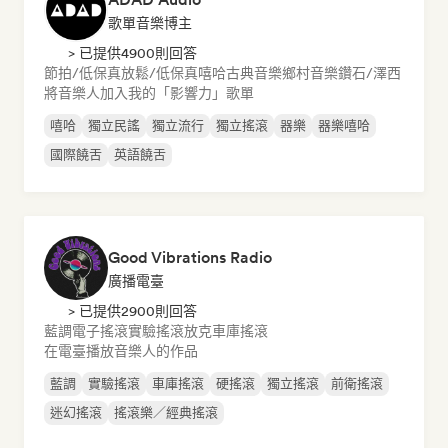
歌單音樂博主
> 已提供4900則回答
節拍/低保真
放鬆/低保真嘻哈
古典音樂
鄉村音樂
鑽石/澤西
將音樂人加入我的「影響力」歌單
嘻哈
獨立民謠
獨立流行
獨立搖滾
器樂
器樂嘻哈
國際饒舌
英語饒舌
Good Vibrations Radio
廣播電臺
> 已提供2900則回答
藍調
電子搖滾
實驗搖滾
放克
車庫搖滾
在電臺播放音樂人的作品
藍調
實驗搖滾
車庫搖滾
硬搖滾
獨立搖滾
前衛搖滾
迷幻搖滾
搖滾樂／經典搖滾