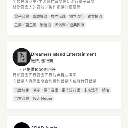
另類搖滾
商業/主流
鄉村音樂
夢幻流行
電子音樂
針對音樂人的音效／製作提供詳細反饋
電子音樂
實驗搖滾
獨立民謠
獨立流行
獨立搖滾
金屬／重金屬
後龐克
搖滾樂／經典搖滾
Dreamers Island Entertainment
廠牌, 發行商
> 已提供1000則回答
貝斯音樂
巴西音樂
巴西放克
舞曲
深屋
向音樂人提供出版合約
簽約音樂人或發行其音樂
巴西放克
深屋
電子音樂
電子流行樂
未來浩室
嘻哈
浩室音樂
Tech House
ADAD Audio