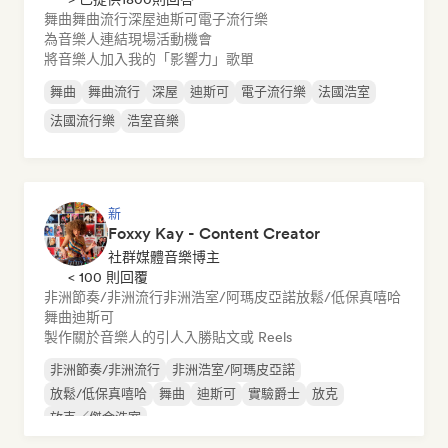
舞曲
舞曲流行
深屋
迪斯可
電子流行樂
為音樂人連結現場活動機會
將音樂人加入我的「影響力」歌單
舞曲
舞曲流行
深屋
迪斯可
電子流行樂
法國浩室
法國流行樂
浩室音樂
新
Foxxy Kay - Content Creator
社群媒體音樂博主
< 100 則回覆
非洲節奏/非洲流行
非洲浩室/阿瑪皮亞諾
放鬆/低保真嘻哈
舞曲
迪斯可
製作關於音樂人的引人入勝貼文或 Reels
非洲節奏/非洲流行
非洲浩室/阿瑪皮亞諾
放鬆/低保真嘻哈
舞曲
迪斯可
實驗爵士
放克
放克／傑金浩室