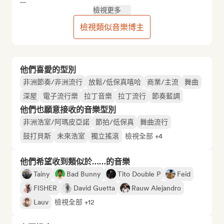
...
檢視更多
檢視類似音樂博主
他們喜愛的型別
非洲節奏/非洲流行
放鬆/低保真嘻哈
商業/主流
舞曲
深屋
電子流行樂
拉丁音樂
拉丁流行
節奏藍調
他們也願意接收的音樂型別
非洲浩室/阿瑪皮亞諾
節拍/低保真
舞曲流行
鼓打貝斯
未來浩室
獨立搖滾
檢視全部 +4
他們希望收到類似於……的音樂
Tainy
Bad Bunny
Tito Double P
Feid
FISHER
David Guetta
Rauw Alejandro
Lauv
檢視全部 +12