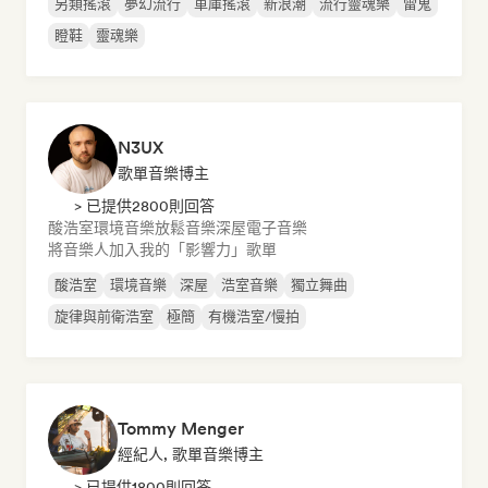
另類搖滾
夢幻流行
車庫搖滾
新浪潮
流行靈魂樂
雷鬼
瞪鞋
靈魂樂
N3UX
歌單音樂博主
> 已提供2800則回答
酸浩室
環境音樂
放鬆音樂
深屋
電子音樂
將音樂人加入我的「影響力」歌單
酸浩室
環境音樂
深屋
浩室音樂
獨立舞曲
旋律與前衛浩室
極簡
有機浩室/慢拍
Tommy Menger
經紀人, 歌單音樂博主
> 已提供1800則回答