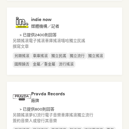
indie now
媒體機構／記者
> 已提供2400則回答
另類搖滾
電子搖滾
車庫搖滾
嘻哈
獨立民謠
撰寫文章
另類搖滾
車庫搖滾
獨立民謠
獨立流行
獨立搖滾
國際饒舌
金屬／重金屬
流行搖滾
Pravda Records
廠牌
> 已提供800則回答
另類搖滾
夢幻流行
電子音樂
車庫搖滾
獨立流行
簽約音樂人或發行其音樂