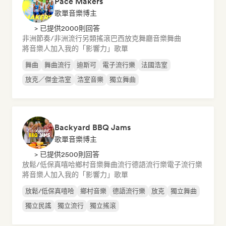
Pace Makers
歌單音樂博主
> 已提供2000則回答
非洲節奏/非洲流行
另類搖滾
巴西放克
舞廳音樂
舞曲
將音樂人加入我的「影響力」歌單
舞曲
舞曲流行
迪斯可
電子流行樂
法國浩室
放克／傑金浩室
浩室音樂
獨立舞曲
Backyard BBQ Jams
歌單音樂博主
> 已提供2500則回答
放鬆/低保真嘻哈
鄉村音樂
舞曲流行
德語流行樂
電子流行樂
將音樂人加入我的「影響力」歌單
放鬆/低保真嘻哈
鄉村音樂
德語流行樂
放克
獨立舞曲
獨立民謠
獨立流行
獨立搖滾