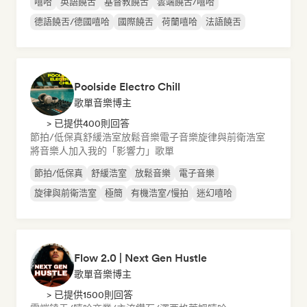
嘻哈
英語饒舌
基督教饒舌
雲端饒舌/嘻哈
德語饒舌/德國嘻哈
國際饒舌
荷蘭嘻哈
法語饒舌
Poolside Electro Chill
歌單音樂博主
> 已提供400則回答
節拍/低保真
舒緩浩室
放鬆音樂
電子音樂
旋律與前衛浩室
將音樂人加入我的「影響力」歌單
節拍/低保真
舒緩浩室
放鬆音樂
電子音樂
旋律與前衛浩室
極簡
有機浩室/慢拍
迷幻嘻哈
Flow 2.0 | Next Gen Hustle
歌單音樂博主
> 已提供1500則回答