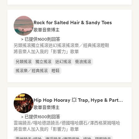
Rock for Salted Hair & Sandy Toes
歌單音樂博主
> 已提供1600則回答
另類搖滾
獨立搖滾
迷幻搖滾
搖滾樂／經典搖滾
瞪鞋
將音樂人加入我的「影響力」歌單
另類搖滾
獨立搖滾
迷幻搖滾
衝浪搖滾
搖滾樂／經典搖滾
瞪鞋
Hip Hop Hooray 💥 Trap, Hype & Party Rap Bangers
歌單音樂博主
> 已提供1500則回答
雲端饒舌/嘻哈
德語饒舌/德國嘻哈
鑽石/澤西
格萊姆
嘻哈
將音樂人加入我的「影響力」歌單