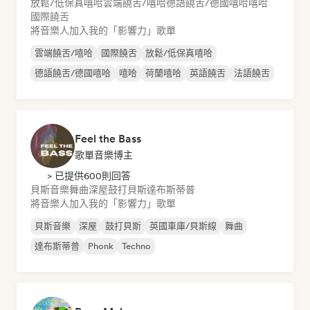
放鬆/低保真嘻哈
雲端饒舌/嘻哈
德語饒舌/德國嘻哈
嘻哈
國際饒舌
將音樂人加入我的「影響力」歌單
雲端饒舌/嘻哈
國際饒舌
放鬆/低保真嘻哈
德語饒舌/德國嘻哈
嘻哈
荷蘭嘻哈
英語饒舌
法語饒舌
Feel the Bass
歌單音樂博主
> 已提供600則回答
貝斯音樂
舞曲
深屋
鼓打貝斯
達布斯蒂普
將音樂人加入我的「影響力」歌單
貝斯音樂
深屋
鼓打貝斯
英國車庫/貝斯線
舞曲
達布斯蒂普
Phonk
Techno