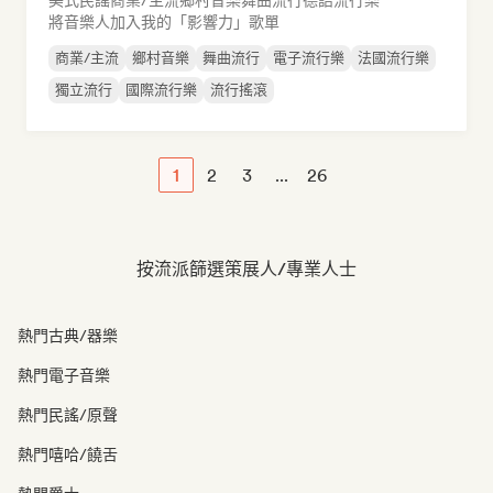
美式民謠
商業/主流
鄉村音樂
舞曲流行
德語流行樂
將音樂人加入我的「影響力」歌單
商業/主流
鄉村音樂
舞曲流行
電子流行樂
法國流行樂
獨立流行
國際流行樂
流行搖滾
1
2
3
...
26
按流派篩選策展人/專業人士
熱門古典/器樂
熱門電子音樂
熱門民謠/原聲
熱門嘻哈/饒舌