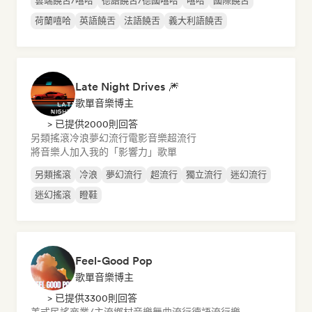
雲端饒舌/嘻哈
德語饒舌/德國嘻哈
嘻哈
國際饒舌
荷蘭嘻哈
英語饒舌
法語饒舌
義大利語饒舌
Late Night Drives 🎆
歌單音樂博主
> 已提供2000則回答
另類搖滾
冷浪
夢幻流行
電影音樂
超流行
將音樂人加入我的「影響力」歌單
另類搖滾
冷浪
夢幻流行
超流行
獨立流行
迷幻流行
迷幻搖滾
瞪鞋
Feel-Good Pop
歌單音樂博主
> 已提供3300則回答