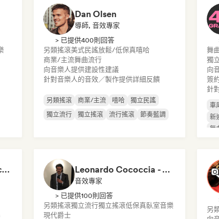
Dan Olsen
導師, 音效專家
> 已提供400則回答
樂
另類搖滾
美式民謠
放鬆/低保真嘻哈
舞
商業/主流
舞曲流行
獨
向音樂人提供建設性建議
向
針對音樂人的音效／製作提供詳細反饋
簽
針
另類搖滾
商業/主流
嘻哈
獨立民謠
車
獨立流行
獨立搖滾
流行搖滾
節奏藍調
新
舞
Liam Wesley Craddock (Wally’s HydeOut @ Hyde Street Studios)
Leonardo Cococcia - Video Feedback
音效專家
> 已提供100則回答
另類搖滾
獨立流行
獨立搖滾
低保真臥室音樂
另
樂
現代爵士