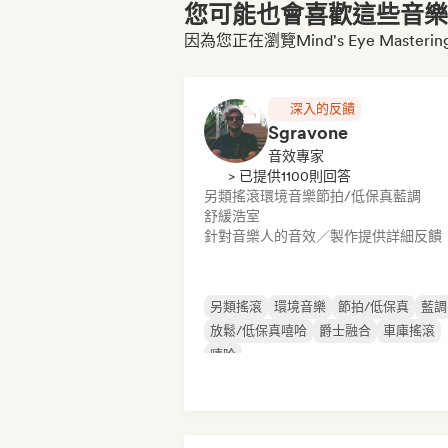
您可能也會喜歡這些音樂博
因為您正在瀏覽Mind's Eye Mastering
深入的反饋
Sgravone
音效專家
> 已提供1100則回答
另類搖滾
環境音樂
節拍/低保真
藍調
舒緩浩室
針對音樂人的音效／製作提供詳細反饋
另類搖滾
環境音樂
節拍/低保真
藍調
放鬆/低保真嘻哈
爵士融合
車庫搖滾
嘻哈