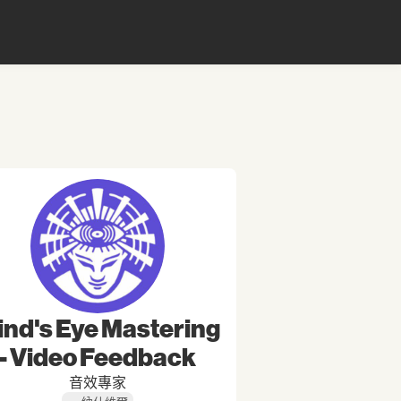
ind's Eye Mastering
- Video Feedback
音效專家