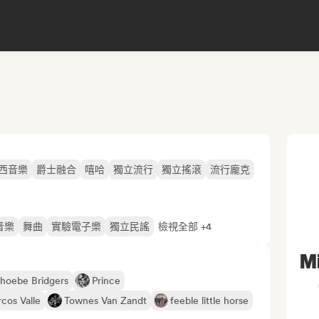
西音樂
爵士融合
嘻哈
獨立流行
獨立搖滾
流行龐克
音樂
舞曲
實驗電子樂
獨立民謠
檢視全部 +4
M
hoebe Bridgers
Prince
cos Valle
Townes Van Zandt
feeble little horse