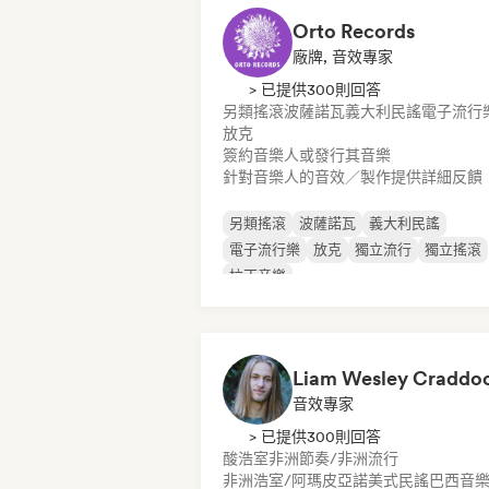
Orto Records
廠牌, 音效專家
> 已提供300則回答
另類搖滾
波薩諾瓦
義大利民謠
電子流行
放克
簽約音樂人或發行其音樂
針對音樂人的音效／製作提供詳細反饋
另類搖滾
波薩諾瓦
義大利民謠
電子流行樂
放克
獨立流行
獨立搖滾
拉丁音樂
音效專家
> 已提供300則回答
酸浩室
非洲節奏/非洲流行
非洲浩室/阿瑪皮亞諾
美式民謠
巴西音