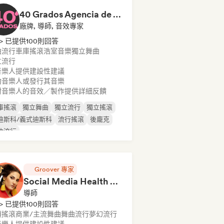
40 Grados Agencia de Artistas
廠牌, 導師, 音效專家
> 已提供100則回答
曲流行
車庫搖滾
浩室音樂
獨立舞曲
立流行
音樂人提供建設性建議
約音樂人或發行其音樂
對音樂人的音效／製作提供詳細反饋
庫搖滾
獨立舞曲
獨立流行
獨立搖滾
迪斯科/義式迪斯科
流行搖滾
後龐克
曲流行
Groover 專家
Social Media Health Check
導師
> 已提供100則回答
類搖滾
商業/主流
舞曲
舞曲流行
夢幻流行