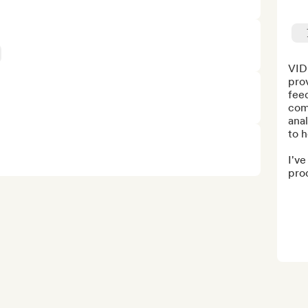
VID
prov
feed
comp
anal
to h
I've
prod