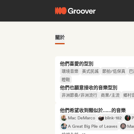
關於
他們喜愛的型別
環境音樂
美式民謠
節拍/低保真
巴
瞪鞋
他們也願意接收的音樂型別
非洲節奏/非洲流行
商業/主流
鄉村
他們希望收到類似於……的音樂
Mac DeMarco
blink-182
P
A Great Big Pile of Leaves
Mar