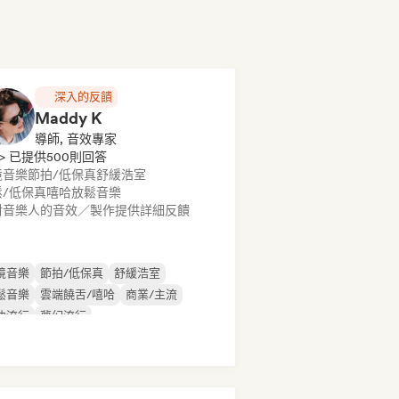
深入的反饋
Maddy K
導師, 音效專家
> 已提供500則回答
境音樂
節拍/低保真
舒緩浩室
鬆/低保真嘻哈
放鬆音樂
對音樂人的音效／製作提供詳細反饋
境音樂
節拍/低保真
舒緩浩室
鬆音樂
雲端饒舌/嘻哈
商業/主流
曲流行
夢幻流行