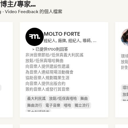
主/專家...
 - Video Feedback 的個人檔案
MOLTO FORTE
經紀人, 廠牌, 經紀人, 導師, 發行商
> 已提供1700則回答
非洲音樂
節拍/低保真
義大利民謠
環
放鬆/低保真嘻哈
舞曲
放
向音樂人提供建設性建議
針
為音樂人連結現場活動機會
協助音樂人規劃職業生涯
向音樂人提供出版合約
環
簽約音樂人或發行其音樂
放
義大利民謠
放鬆/低保真嘻哈
舞曲
舞
舞曲流行
電子音樂
嘻哈
獨立流行
義大利語饒舌