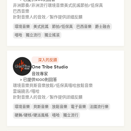
非洲節奏/非洲流行
環境音樂
美式民謠
節拍/低保真
巴西音樂
針對音樂人的音效／製作提供詳細反饋
環境音樂
美式民謠
節拍/低保真
巴西音樂
爵士融合
嘻哈
獨立流行
獨立搖滾
深入的反饋
One Tribe Studio
音效專家
> 已提供1000則回答
環境音樂
貝斯音樂
放鬆/低保真嘻哈
放鬆音樂
雲端饒舌/嘻哈
針對音樂人的音效／製作提供詳細反饋
環境音樂
貝斯音樂
放鬆音樂
電子音樂
法國流行樂
硬舞/硬核/硬派風格
嘻哈
獨立流行