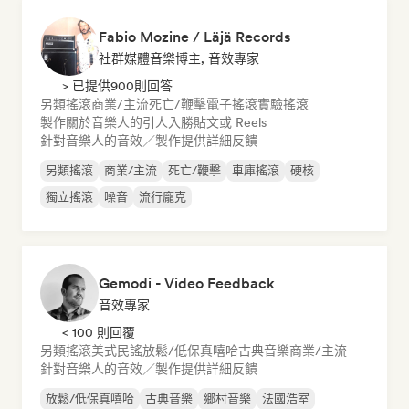
Fabio Mozine / Läjä Records
社群媒體音樂博主, 音效專家
> 已提供900則回答
另類搖滾
商業/主流
死亡/鞭擊
電子搖滾
實驗搖滾
製作關於音樂人的引人入勝貼文或 Reels
針對音樂人的音效／製作提供詳細反饋
另類搖滾
商業/主流
死亡/鞭擊
車庫搖滾
硬核
獨立搖滾
噪音
流行龐克
Gemodi - Video Feedback
音效專家
< 100 則回覆
另類搖滾
美式民謠
放鬆/低保真嘻哈
古典音樂
商業/主流
針對音樂人的音效／製作提供詳細反饋
放鬆/低保真嘻哈
古典音樂
鄉村音樂
法國浩室