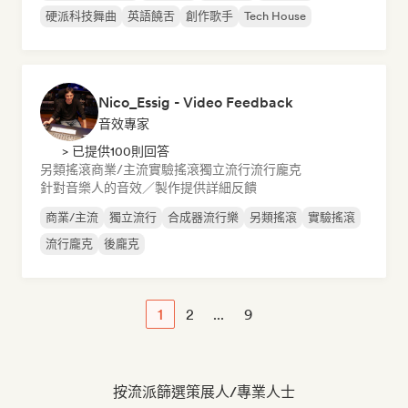
硬派科技舞曲
英語饒舌
創作歌手
Tech House
Nico_Essig - Video Feedback
音效專家
> 已提供100則回答
另類搖滾
商業/主流
實驗搖滾
獨立流行
流行龐克
針對音樂人的音效／製作提供詳細反饋
商業/主流
獨立流行
合成器流行樂
另類搖滾
實驗搖滾
流行龐克
後龐克
1
2
...
9
按流派篩選策展人/專業人士