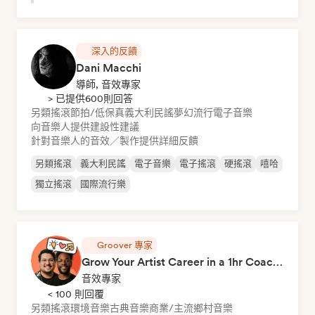
深入的反饋
Dani Macchi
導師, 音效專家
> 已提供600則回答
另類搖滾
節拍/低保真
義大利民謠
夢幻流行
電子音樂
向音樂人提供建設性建議
針對音樂人的音效／製作提供詳細反饋
另類搖滾
義大利民謠
電子音樂
電子搖滾
硬搖滾
嘻哈
獨立搖滾
國際流行樂
Groover 專家
Grow Your Artist Career in a 1hr Coaching Session
音效專家
< 100 則回覆
另類搖滾
環境音樂
古典音樂
商業/主流
鄉村音樂