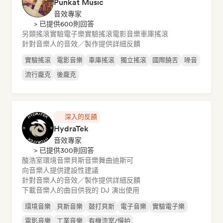
Punkat Music
音效專家
> 已提供600則回答
另類搖滾
實驗電子樂
實驗搖滾
電影音樂
車庫搖滾
針對音樂人的音效／製作提供詳細反饋
實驗搖滾
電影音樂
車庫搖滾
獨立搖滾
國際饒舌
噪音
流行龐克
後龐克
深入的反饋
HydraTek
音效專家
> 已提供300則回答
酸浩室
環境音樂
貝斯音樂
舞曲
迪斯可
向音樂人提供建設性建議
針對音樂人的音效／製作提供詳細反饋
下載音樂人的曲目供我的 DJ 演出使用
環境音樂
貝斯音樂
鼓打貝斯
電子音樂
實驗電子樂
電影音樂
工業音樂
有機浩室/慢拍