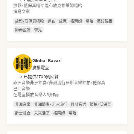
放鬆/低保真嘻哈
達布
放克
格萊姆
嘻哈
撰寫文章
放鬆/低保真嘻哈
達布
放克
格萊姆
嘻哈
英語饒舌
節奏藍調
雷鬼
Global Bazar!
廣播電臺
> 已提供2700則回答
非洲音樂
非洲節奏/非洲流行
貝斯音樂
節拍/低保真
巴西音樂
在電臺播放音樂人的作品
非洲音樂
非洲節奏/非洲流行
貝斯音樂
節拍/低保真
爵士融合
未來浩室
格萊姆
嘻哈