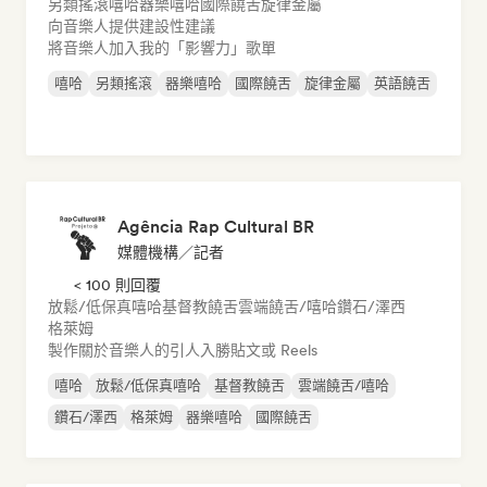
另類搖滾
嘻哈
器樂嘻哈
國際饒舌
旋律金屬
向音樂人提供建設性建議
將音樂人加入我的「影響力」歌單
嘻哈
另類搖滾
器樂嘻哈
國際饒舌
旋律金屬
英語饒舌
Agência Rap Cultural BR
媒體機構／記者
< 100 則回覆
放鬆/低保真嘻哈
基督教饒舌
雲端饒舌/嘻哈
鑽石/澤西
格萊姆
製作關於音樂人的引人入勝貼文或 Reels
嘻哈
放鬆/低保真嘻哈
基督教饒舌
雲端饒舌/嘻哈
鑽石/澤西
格萊姆
器樂嘻哈
國際饒舌