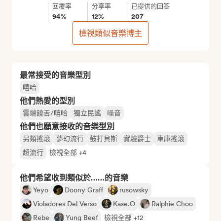
回覆率
分享率
已提供的回答
94%
12%
207
檢視類似音樂博主
最常接受的音樂型別
嘻哈
他們熱愛的型別
雲端饒舌/嘻哈
獨立民謠
噪音
他們也願意接收的音樂型別
另類搖滾
夢幻流行
鼓打貝斯
實驗爵士
車庫搖滾
超流行
檢視全部 +4
他們希望收到類似於……的音樂
Yeyo
Doony Graff
rusowsky
Violadores Del Verso
Kase.O
Ralphie Choo
Rebe
Yung Beef
檢視全部 +12