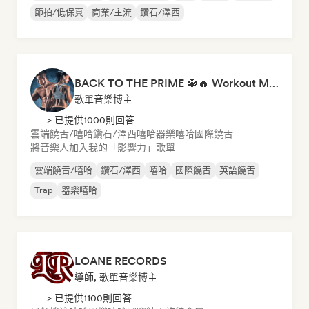
節拍/低保真
商業/主流
鑽石/澤西
BACK TO THE PRIME 🔱🔥 Workout Motivation Playlist
歌單音樂博主
> 已提供1000則回答
雲端饒舌/嘻哈
鑽石/澤西
嘻哈
器樂嘻哈
國際饒舌
將音樂人加入我的「影響力」歌單
雲端饒舌/嘻哈
鑽石/澤西
嘻哈
國際饒舌
英語饒舌
Trap
器樂嘻哈
LOANE RECORDS
導師, 歌單音樂博主
> 已提供1100則回答