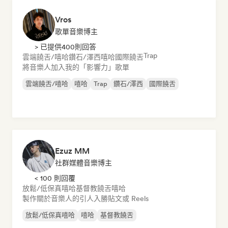
Vros
歌單音樂博主
> 已提供400則回答
Trap
雲端饒舌/嘻哈
鑽石/澤西
嘻哈
國際饒舌
將音樂人加入我的「影響力」歌單
雲端饒舌/嘻哈
嘻哈
Trap
鑽石/澤西
國際饒舌
Ezuz MM
社群媒體音樂博主
< 100 則回覆
放鬆/低保真嘻哈
基督教饒舌
嘻哈
製作關於音樂人的引人入勝貼文或 Reels
放鬆/低保真嘻哈
嘻哈
基督教饒舌