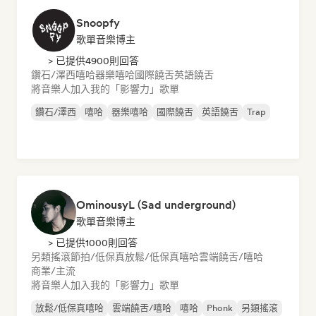
Snoopfy
歌單音樂博主
> 已提供4900則回答
鑽石/澤西
嘻哈
器樂嘻哈
國際饒舌
英語饒舌
將音樂人加入我的「影響力」歌單
鑽石/澤西
嘻哈
器樂嘻哈
國際饒舌
英語饒舌
Trap
OminousyL (Sad underground)
歌單音樂博主
> 已提供1000則回答
另類搖滾
節拍/低保真
放鬆/低保真嘻哈
雲端饒舌/嘻哈
商業/主流
將音樂人加入我的「影響力」歌單
放鬆/低保真嘻哈
雲端饒舌/嘻哈
嘻哈
Phonk
另類搖滾