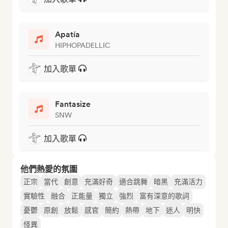
Apatía
HIPHOPADELLIC
加入歌單
Fantasize
SNW
加入歌單
他們熱愛的氛圍
正宗
當代
創意
充滿好奇
適合跳舞
暗黑
充滿活力
實驗性
融合
正能量
獨立
強烈
富有深意的歌詞
憂鬱
原創
放鬆
感官
簡約
熱帶
地下
迷人
明快
怪異