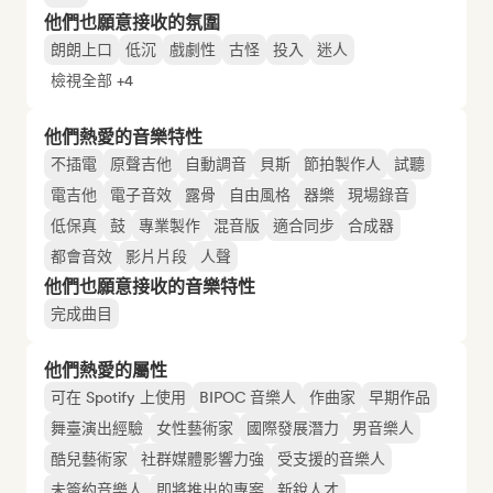
他們也願意接收的氛圍
朗朗上口
低沉
戲劇性
古怪
投入
迷人
檢視全部 +4
他們熱愛的音樂特性
不插電
原聲吉他
自動調音
貝斯
節拍製作人
試聽
電吉他
電子音效
露骨
自由風格
器樂
現場錄音
低保真
鼓
專業製作
混音版
適合同步
合成器
都會音效
影片片段
人聲
他們也願意接收的音樂特性
完成曲目
他們熱愛的屬性
可在 Spotify 上使用
BIPOC 音樂人
作曲家
早期作品
舞臺演出經驗
女性藝術家
國際發展潛力
男音樂人
酷兒藝術家
社群媒體影響力強
受支援的音樂人
未簽約音樂人
即將推出的專案
新銳人才