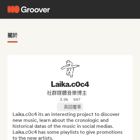
關於
Laika.c0c4
社群媒體音樂博主
3.9k
947
高回覆率
Laika.c0c4 its an interesting project to discover 
new music, learn about the cronologic and 
historical datas of the music in social medias.

Laika.c0c4 has some playlists to give promotions 
to the new artists.