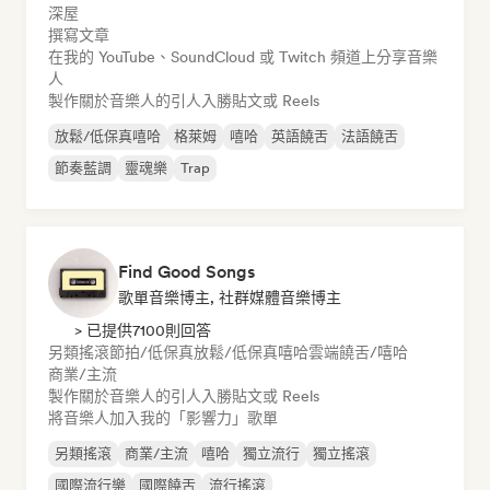
深屋
撰寫文章
在我的 YouTube、SoundCloud 或 Twitch 頻道上分享音樂
人
製作關於音樂人的引人入勝貼文或 Reels
放鬆/低保真嘻哈
格萊姆
嘻哈
英語饒舌
法語饒舌
節奏藍調
靈魂樂
Trap
Find Good Songs
歌單音樂博主, 社群媒體音樂博主
> 已提供7100則回答
另類搖滾
節拍/低保真
放鬆/低保真嘻哈
雲端饒舌/嘻哈
商業/主流
製作關於音樂人的引人入勝貼文或 Reels
將音樂人加入我的「影響力」歌單
另類搖滾
商業/主流
嘻哈
獨立流行
獨立搖滾
國際流行樂
國際饒舌
流行搖滾