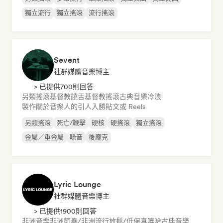
獨立流行
獨立搖滾
流行搖滾
Sevent
社群媒體音樂博主
> 已提供700則回答
另類搖滾
基督教饒舌
基督教搖滾
古典音樂
冷浪
製作關於音樂人的引人入勝貼文或 Reels
另類搖滾
死亡/鞭擊
硬核
硬搖滾
獨立搖滾
金屬／重金屬
噪音
後龐克
Lyric Lounge
社群媒體音樂博主
> 已提供1900則回答
非洲音樂
非洲節奏/非洲流行
放鬆/低保真嘻哈
古典音樂