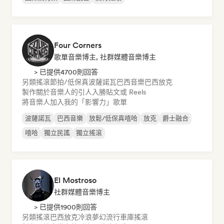
Four Corners
歌單音樂博主, 社群媒體音樂博主
> 已提供4700則回答
另類搖滾
節拍/低保真
波薩諾瓦
巴西音樂
巴西放克
製作關於音樂人的引人入勝貼文或 Reels
將音樂人加入我的「影響力」歌單
波薩諾瓦
巴西音樂
放鬆/低保真嘻哈
放克
爵士融合
嘻哈
獨立民謠
獨立搖滾
El Mostroso
社群媒體音樂博主
> 已提供1900則回答
另類搖滾
巴西放克
冷浪
夢幻流行
車庫搖滾