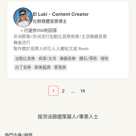
El Luki - Content Creator
社群媒體音樂博主
> 已提供700則回答
非洲節奏/非洲流行
加勒比音樂
商業/主流
舞廳音樂
舞曲流行
製作關於音樂人的引人入勝貼文或 Reels
加勒比音樂
商業/主流
舞廳音樂
鑽石/澤西
嘻哈
拉丁音樂
節奏藍調
雷鬼頓
1
2
...
14
按流派篩選策展人/專業人士
熱門古典/器樂