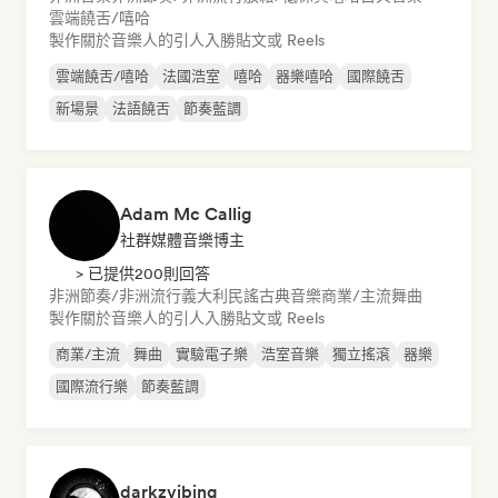
雲端饒舌/嘻哈
製作關於音樂人的引人入勝貼文或 Reels
雲端饒舌/嘻哈
法國浩室
嘻哈
器樂嘻哈
國際饒舌
新場景
法語饒舌
節奏藍調
Adam Mc Callig
社群媒體音樂博主
> 已提供200則回答
非洲節奏/非洲流行
義大利民謠
古典音樂
商業/主流
舞曲
製作關於音樂人的引人入勝貼文或 Reels
商業/主流
舞曲
實驗電子樂
浩室音樂
獨立搖滾
器樂
國際流行樂
節奏藍調
darkzvibing