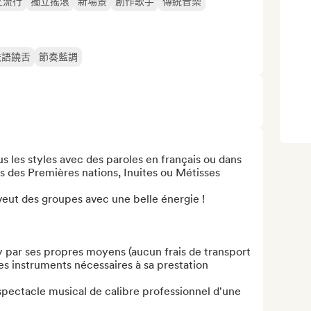
立流行
獨立搖滾
新場景
創作歌手
傳統音樂
法語饒舌
節奏藍調
s les styles avec des paroles en français ou dans 
des Premières nations, Inuites ou Métisses

veut des groupes avec une belle énergie !

 par ses propres moyens (aucun frais de transport 
s instruments nécessaires à sa prestation

pectacle musical de calibre professionnel d'une 