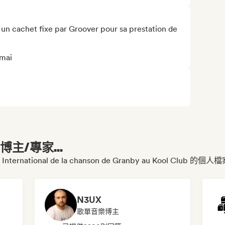
 un cachet fixe par Groover pour sa prestation de 
 mai
主/專家...
ternational de la chanson de Granby au Kool Club 的個人
N3UX
歌單音樂博主