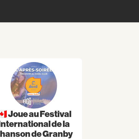
🇦 Joue au Festival
International de la
hanson de Granby