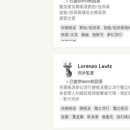
> 已提供100則回答
酸浩室
另類搖滾
節拍/低保真
放鬆/低保真嘻哈
古典音樂
撰寫文章
另類搖滾
節拍/低保真
放鬆/低保真嘻
商業/主流
舞曲
迪斯可
夢幻流行
浩室音樂
Lorenzo Lautz
同步監督
> 已提供1600則回答
另類搖滾
夢幻流行
硬搖滾
獨立流行
獨立
為音樂人的曲目取得授權或代理，用於
／影片同步
另類搖滾
硬搖滾
獨立流行
獨立搖滾
金屬／重金屬
新浪潮
後龐克
迷幻搖