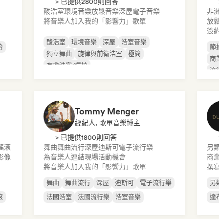
> 已提供2800則回答
酸浩室
環境音樂
放鬆音樂
深屋
電子音樂
非
將音樂人加入我的「影響力」歌單
放
簽
酸浩室
環境音樂
深屋
浩室音樂
哈
節
獨立舞曲
旋律與前衛浩室
極簡
商
有機浩室/慢拍
流
Tommy Menger
經紀人, 歌單音樂博主
> 已提供1800則回答
搖滾
舞曲
舞曲流行
深屋
迪斯可
電子流行樂
另
影像
為音樂人連結現場活動機會
商業
將音樂人加入我的「影響力」歌單
撰
舞曲
舞曲流行
深屋
迪斯可
電子流行樂
另
滾
法國浩室
法國流行樂
浩室音樂
達