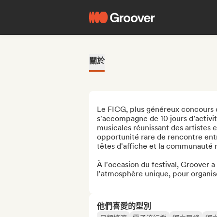
關於
Le FICG, plus généreux concours 
s'accompagne de 10 jours d’activité
musicales réunissant des artistes e
opportunité rare de rencontre entre
têtes d'affiche et la communauté r
À l'occasion du festival, Groover a 
l'atmosphère unique, pour organi
他們喜愛的型別