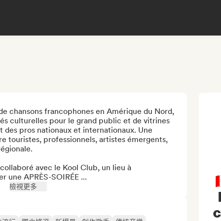
de chansons francophones en Amérique du Nord, 
s culturelles pour le grand public et de vitrines 
t des pros nationaux et internationaux. Une 
 touristes, professionnels, artistes émergents, 
égionale.

collaboré avec le Kool Club, un lieu à 
ser une APRÈS-SOIRÉE ...

檢視更多
c