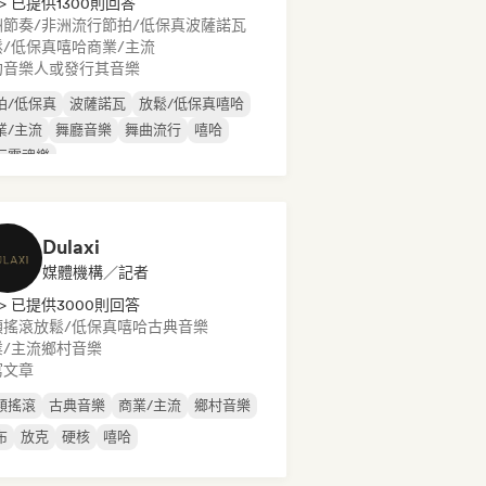
> 已提供1300則回答
洲節奏/非洲流行
節拍/低保真
波薩諾瓦
鬆/低保真嘻哈
商業/主流
約音樂人或發行其音樂
拍/低保真
波薩諾瓦
放鬆/低保真嘻哈
業/主流
舞廳音樂
舞曲流行
嘻哈
行靈魂樂
Dulaxi
媒體機構／記者
> 已提供3000則回答
類搖滾
放鬆/低保真嘻哈
古典音樂
/主流
鄉村音樂
寫文章
類搖滾
古典音樂
商業/主流
鄉村音樂
布
放克
硬核
嘻哈