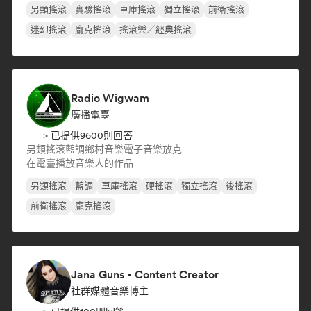
另類搖滾
實驗搖滾
車庫搖滾
獨立搖滾
前衛搖滾
迷幻搖滾
龐克搖滾
搖滾樂／經典搖滾
Radio Wigwam
廣播電臺
> 已提供9600則回答
另類搖滾
藍調
鄉村音樂
電子音樂
放克
在電臺播放音樂人的作品
另類搖滾
藍調
車庫搖滾
硬搖滾
獨立搖滾
後搖滾
前衛搖滾
龐克搖滾
Jana Guns - Content Creator
社群媒體音樂博主