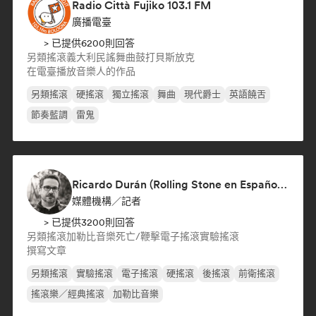
Radio Città Fujiko 103.1 FM
廣播電臺
> 已提供6200則回答
另類搖滾
義大利民謠
舞曲
鼓打貝斯
放克
在電臺播放音樂人的作品
另類搖滾
硬搖滾
獨立搖滾
舞曲
現代爵士
英語饒舌
節奏藍調
雷鬼
Ricardo Durán (Rolling Stone en Español-Editor-in-chief)
媒體機構／記者
> 已提供3200則回答
另類搖滾
加勒比音樂
死亡/鞭擊
電子搖滾
實驗搖滾
撰寫文章
另類搖滾
實驗搖滾
電子搖滾
硬搖滾
後搖滾
前衛搖滾
搖滾樂／經典搖滾
加勒比音樂