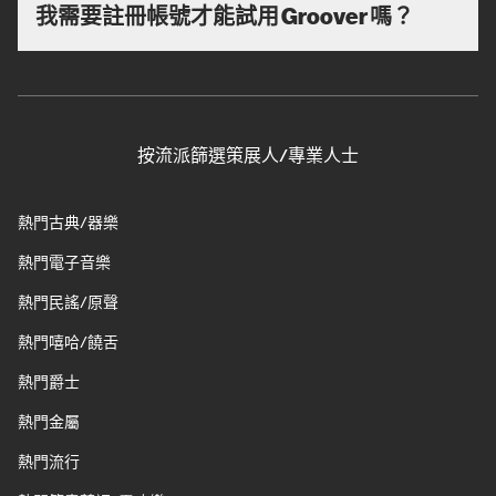
我需要註冊帳號才能試用 Groover 嗎？
按流派篩選策展人/專業人士
熱門古典/器樂
熱門電子音樂
熱門民謠/原聲
熱門嘻哈/饒舌
熱門爵士
熱門金屬
熱門流行