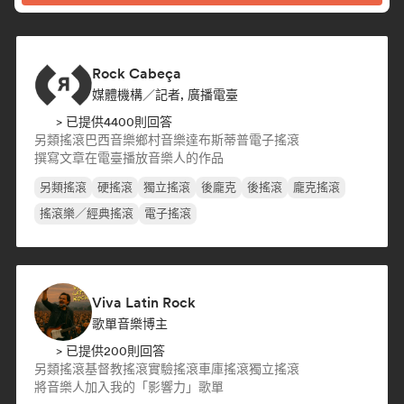
Rock Cabeça
媒體機構／記者, 廣播電臺
> 已提供4400則回答
另類搖滾
巴西音樂
鄉村音樂
達布斯蒂普
電子搖滾
撰寫文章
在電臺播放音樂人的作品
另類搖滾
硬搖滾
獨立搖滾
後龐克
後搖滾
龐克搖滾
搖滾樂／經典搖滾
電子搖滾
Viva Latin Rock
歌單音樂博主
> 已提供200則回答
另類搖滾
基督教搖滾
實驗搖滾
車庫搖滾
獨立搖滾
將音樂人加入我的「影響力」歌單