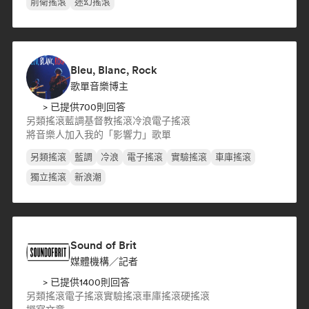
前衛搖滾
迷幻搖滾
Bleu, Blanc, Rock
歌單音樂博主
> 已提供700則回答
另類搖滾
藍調
基督教搖滾
冷浪
電子搖滾
將音樂人加入我的「影響力」歌單
另類搖滾
藍調
冷浪
電子搖滾
實驗搖滾
車庫搖滾
獨立搖滾
新浪潮
Sound of Brit
媒體機構／記者
> 已提供1400則回答
另類搖滾
電子搖滾
實驗搖滾
車庫搖滾
硬搖滾