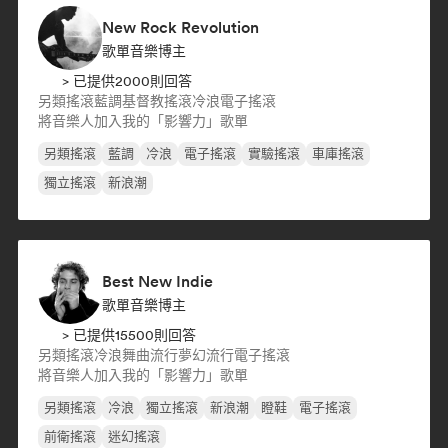
New Rock Revolution
歌單音樂博主
> 已提供2000則回答
另類搖滾
藍調
基督教搖滾
冷浪
電子搖滾
將音樂人加入我的「影響力」歌單
另類搖滾
藍調
冷浪
電子搖滾
實驗搖滾
車庫搖滾
獨立搖滾
新浪潮
Best New Indie
歌單音樂博主
> 已提供15500則回答
另類搖滾
冷浪
舞曲流行
夢幻流行
電子搖滾
將音樂人加入我的「影響力」歌單
另類搖滾
冷浪
獨立搖滾
新浪潮
瞪鞋
電子搖滾
前衛搖滾
迷幻搖滾