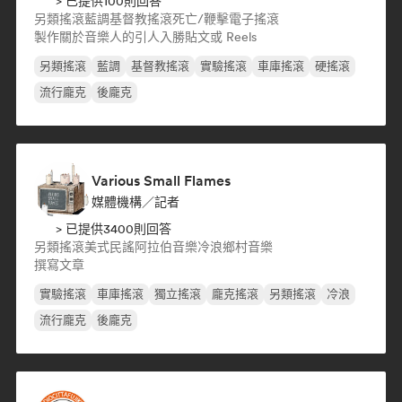
> 已提供100則回答
另類搖滾
藍調
基督教搖滾
死亡/鞭擊
電子搖滾
製作關於音樂人的引人入勝貼文或 Reels
另類搖滾
藍調
基督教搖滾
實驗搖滾
車庫搖滾
硬搖滾
流行龐克
後龐克
Various Small Flames
媒體機構／記者
> 已提供3400則回答
另類搖滾
美式民謠
阿拉伯音樂
冷浪
鄉村音樂
撰寫文章
實驗搖滾
車庫搖滾
獨立搖滾
龐克搖滾
另類搖滾
冷浪
流行龐克
後龐克