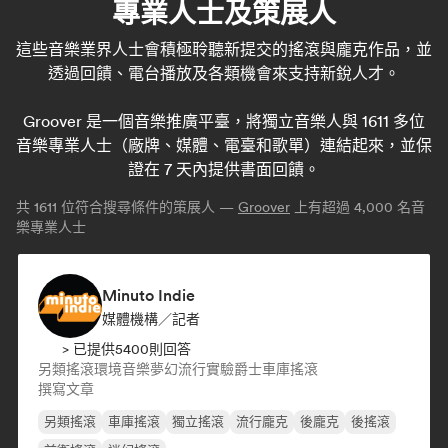
專業人士及策展人
這些音樂業界人士會積極聆聽新提交的搖滾與龐克作品，並
透過回饋、電台播放及各類機會來支持新銳人才。
Groover 是一個音樂推廣平臺，將獨立音樂人與 1611 多位
音樂專業人士（廠牌、媒體、電臺和歌單）連結起來，並保
證在 7 天內提供書面回饋。
共
1611
位符合搜尋條件的策展人 —
Groover
上有超過 4,000 名音
樂專業人士
Minuto Indie
媒體機構／記者
> 已提供5400則回答
另類搖滾
環境音樂
夢幻流行
實驗爵士
車庫搖滾
撰寫文章
另類搖滾
車庫搖滾
獨立搖滾
流行龐克
後龐克
後搖滾