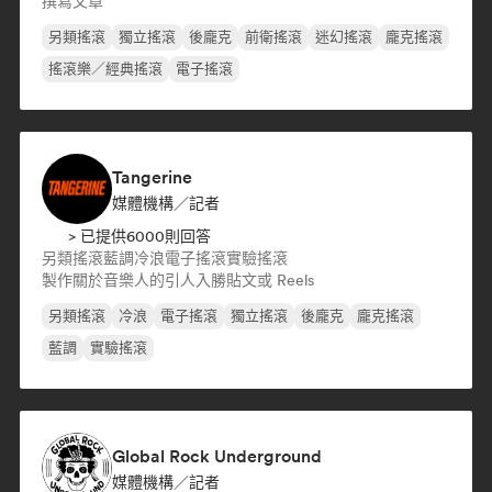
撰寫文章
另類搖滾
獨立搖滾
後龐克
前衛搖滾
迷幻搖滾
龐克搖滾
搖滾樂／經典搖滾
電子搖滾
Tangerine
媒體機構／記者
> 已提供6000則回答
另類搖滾
藍調
冷浪
電子搖滾
實驗搖滾
製作關於音樂人的引人入勝貼文或 Reels
另類搖滾
冷浪
電子搖滾
獨立搖滾
後龐克
龐克搖滾
藍調
實驗搖滾
Global Rock Underground
媒體機構／記者