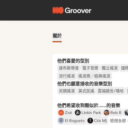
關於
他們喜愛的型別
達布斯蒂普
電子音樂
獨立搖滾
國
流行搖滾
搖滾樂／經典搖滾
他們也願意接收的音樂型別
另類搖滾
美式民謠
雲端饒舌/嘻哈
他們希望收到類似於……的音樂
Zoé
Linkin Park
Rels B
El Bogueto
Cris Mj
檢視全部 