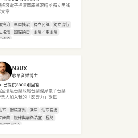
類搖滾
電子搖滾
車庫搖滾
嘻哈
獨立民謠
寫文章
類搖滾
車庫搖滾
獨立民謠
獨立流行
立搖滾
國際饒舌
金屬／重金屬
行搖滾
N3UX
歌單音樂博主
> 已提供2800則回答
浩室
環境音樂
放鬆音樂
深屋
電子音樂
音樂人加入我的「影響力」歌單
浩室
環境音樂
深屋
浩室音樂
立舞曲
旋律與前衛浩室
極簡
機浩室/慢拍