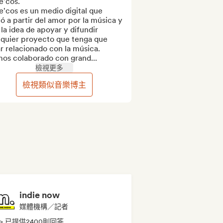
e'cos.

e'cos es un medio digital que 
ó a partir del amor por la música y 
la idea de apoyar y difundir 
lquier proyecto que tenga que 
r relacionado con la música. 
os colaborado con grand...
檢視更多
檢視類似音樂博主
indie now
媒體機構／記者
> 已提供2400則回答