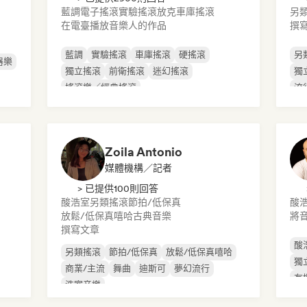
藍調
電子搖滾
實驗搖滾
放克
車庫搖滾
另
在電臺播放音樂人的作品
撰
藍調
實驗搖滾
車庫搖滾
硬搖滾
另
器樂
獨立搖滾
前衛搖滾
迷幻搖滾
獨
搖滾樂／經典搖滾
流
Zoila Antonio
媒體機構／記者
> 已提供100則回答
酸浩室
另類搖滾
節拍/低保真
酸
放鬆/低保真嘻哈
古典音樂
將
撰寫文章
酸
另類搖滾
節拍/低保真
放鬆/低保真嘻哈
獨
商業/主流
舞曲
迪斯可
夢幻流行
有
浩室音樂