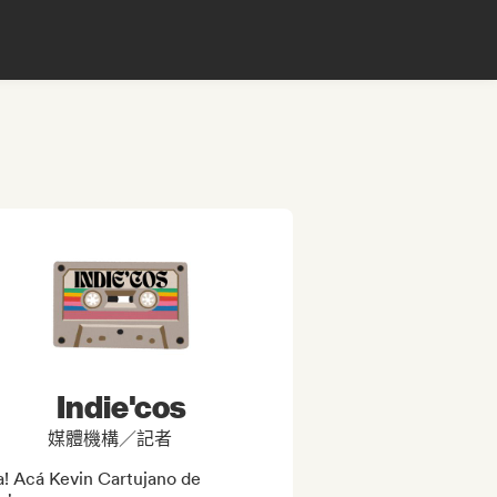
Indie'cos
媒體機構／記者
! Acá Kevin Cartujano de 