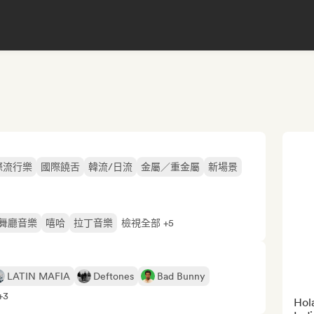
際流行樂
國際饒舌
韓流/日流
金屬／重金屬
新場景
舞廳音樂
嘻哈
拉丁音樂
檢視全部 +5
LATIN MAFIA
Deftones
Bad Bunny
+3
Hola