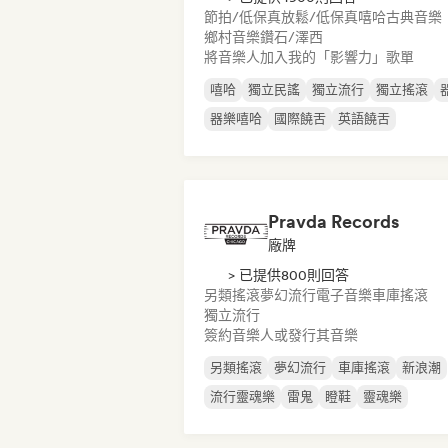
節拍/低保真
放鬆/低保真嘻哈
古典音樂
鄉村音樂
鑽石/澤西
將音樂人加入我的「影響力」歌單
嘻哈
獨立民謠
獨立流行
獨立搖滾
器樂嘻哈
國際饒舌
英語饒舌
Pravda Records
廠牌
> 已提供800則回答
另類搖滾
夢幻流行
電子音樂
車庫搖滾
獨立流行
簽約音樂人或發行其音樂
另類搖滾
夢幻流行
車庫搖滾
新浪潮
流行靈魂樂
雷鬼
瞪鞋
靈魂樂