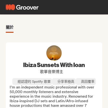
關於
Ibiza Sunsets With Ioan
歌單音樂博主
經認證的 Spotify 歌單
分享率極高
高回覆率
I’m an independent music professional with over 
50,000 monthly listeners and extensive 
experience in the music industry. Renowned for 
Ibiza-inspired DJ sets and Latin/Afro-infused 
house productions that have amassed over 7 