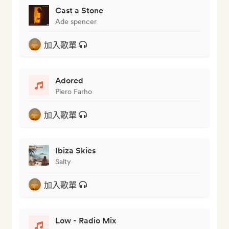
Cast a Stone
Ade spencer
加入歌單
Adored
Piero Farho
加入歌單
Ibiza Skies
Salty
加入歌單
Low - Radio Mix