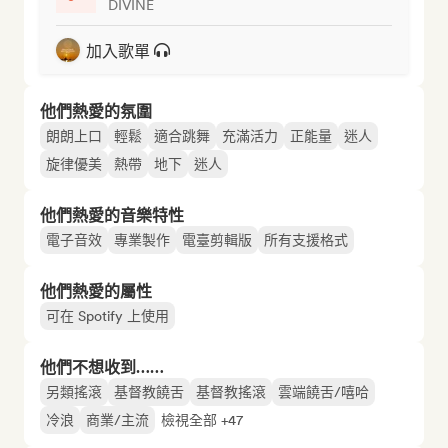
DIVINE
加入歌單
他們熱愛的氛圍
朗朗上口
輕鬆
適合跳舞
充滿活力
正能量
迷人
旋律優美
熱帶
地下
迷人
他們熱愛的音樂特性
電子音效
專業製作
電臺剪輯版
所有支援格式
他們熱愛的屬性
可在 Spotify 上使用
他們不想收到……
另類搖滾
基督教饒舌
基督教搖滾
雲端饒舌/嘻哈
冷浪
商業/主流
檢視全部 +47