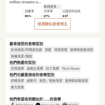
million streams o...
檢視更多
回覆率
分享率
已提供的回答
85%
27%
437
檢視類似音樂博主
最常接受的音樂型別
非洲浩室/阿瑪皮亞諾
深屋
浩室音樂
旋律與前衛浩室
有機浩室/慢拍
他們熱愛的型別
巴西音樂
加勒比音樂
拉丁音樂
Tech House
他們也願意接收的音樂型別
舒緩浩室
迪斯可
放克／傑金浩室
旋律與前衛浩室
東方音樂
他們希望收到類似於……的音樂