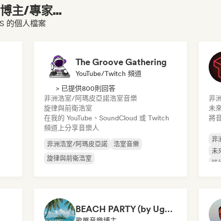
主/專家...
ZYRS 的個人檔案
The Groove Gathering
YouTube/Twitch 頻道
> 已提供800則回答
非洲浩室/阿瑪皮亞諾
浩室音樂
非
旋律與前衛浩室
未
在我的 YouTube、SoundCloud 或 Twitch
將
頻道上分享音樂人
非
非洲浩室/阿瑪皮亞諾
浩室音樂
未
旋律與前衛浩室
迷
BEACH PARTY (by Ugg’A)
歌單音樂博主