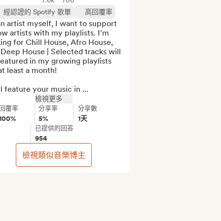
7.6k
706
經認證的 Spotify 歌單
高回覆率
n artist myself, I want to support 
ow artists with my playlists. I'm 
ing for Chill House, Afro House, 
Deep House | Selected tracks will 
eatured in my growing playlists 
at least a month!

ll feature your music in ...
檢視更多
回覆率
分享率
分享數
100%
5%
1天
已提供的回答
954
檢視類似音樂博主