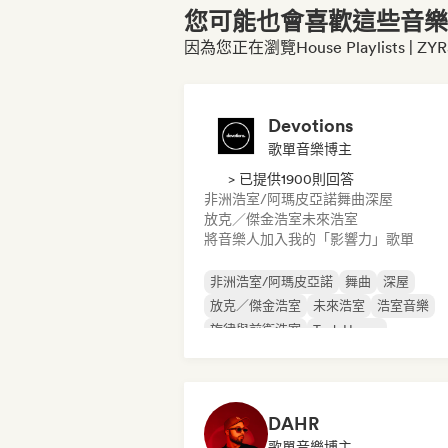
您可能也會喜歡這些音樂博
因為您正在瀏覽House Playlists | 
Devotions
歌單音樂博主
> 已提供1900則回答
非洲浩室/阿瑪皮亞諾
舞曲
深屋
放克／傑金浩室
未來浩室
將音樂人加入我的「影響力」歌單
非洲浩室/阿瑪皮亞諾
舞曲
深屋
放克／傑金浩室
未來浩室
浩室音樂
旋律與前衛浩室
Tech House
DAHR
歌單音樂博主