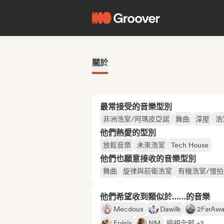
關於
最常接受的音樂型別
非洲浩室/阿瑪皮亞諾
舞曲
深屋
浩
他們熱愛的型別
放鬆音樂
未來浩室
Tech House
他們也願意接收的音樂型別
舞曲
旋律與前衛浩室
有機浩室/慢拍
他們希望收到類似於……的音樂
Mecdoux
Dawilk
2FarAw
Foínix
NM
檢視全部 +2