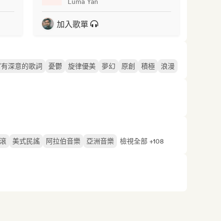
Luma Yan
加入歌單
富有深意的歌詞
憂鬱
旋律優美
夢幻
原創
積極
浪漫
滾
美式民謠
阿拉伯音樂
亞洲音樂
檢視全部 +108