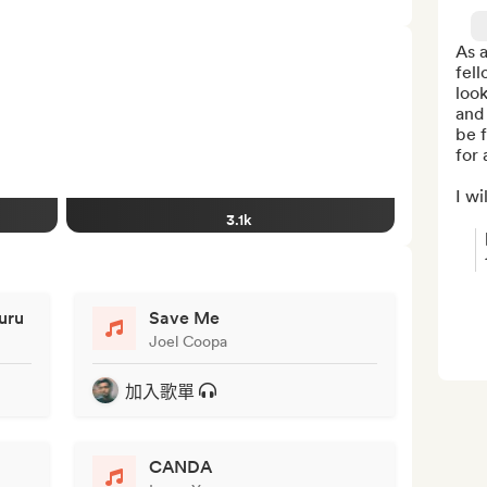
As a
fell
look
and 
be f
for 
I wi
3.1k
uru
Save Me
Joel Coopa
加入歌單
CANDA