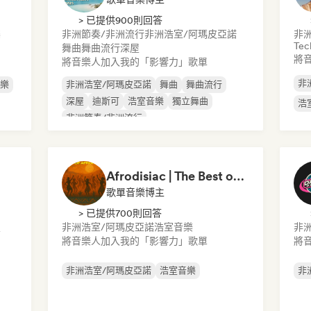
> 已提供900則回答
樂
非洲節奏/非洲流行
非洲浩室/阿瑪皮亞諾
非
Tec
舞曲
舞曲流行
深屋
將
將音樂人加入我的「影響力」歌單
非
樂
非洲浩室/阿瑪皮亞諾
舞曲
舞曲流行
深屋
迪斯可
浩室音樂
獨立舞曲
浩
非洲節奏/非洲流行
Afrodisiac | The Best of Afro House
歌單音樂博主
> 已提供700則回答
屋
非洲浩室/阿瑪皮亞諾
浩室音樂
非
將音樂人加入我的「影響力」歌單
將
非洲浩室/阿瑪皮亞諾
浩室音樂
非