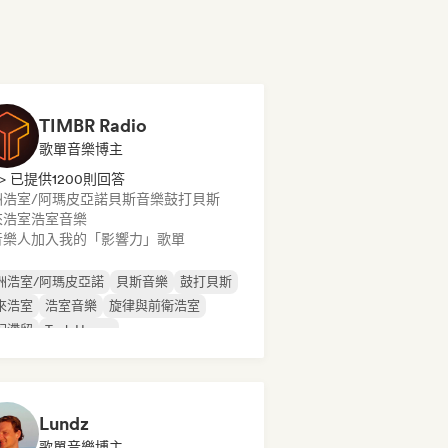
TIMBR Radio
歌單音樂博主
> 已提供1200則回答
洲浩室/阿瑪皮亞諾
貝斯音樂
鼓打貝斯
來浩室
浩室音樂
音樂人加入我的「影響力」歌單
洲浩室/阿瑪皮亞諾
貝斯音樂
鼓打貝斯
來浩室
浩室音樂
旋律與前衛浩室
幻滯留
Tech House
Lundz
歌單音樂博主