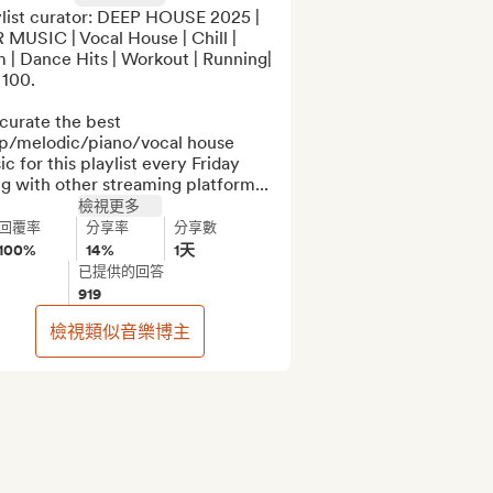
ylist curator: DEEP HOUSE 2025 | 
MUSIC | Vocal House | Chill | 
| Dance Hits | Workout | Running| 
100.

urate the best 
p/melodic/piano/vocal house 
c for this playlist every Friday 
g with other streaming platform...
檢視更多
回覆率
分享率
分享數
100%
14%
1天
已提供的回答
919
檢視類似音樂博主