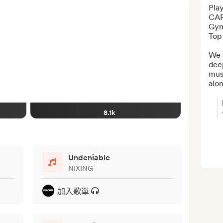
Pla
CAR 
Gym 
Top 
We c
dee
musi
alon
8.1k
Undeniable
NIXING
加入歌單