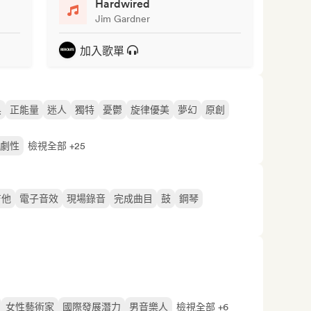
Hardwired
Jim Gardner
加入歌單
黑
正能量
迷人
獨特
憂鬱
旋律優美
夢幻
原創
劇性
檢視全部 +25
吉他
電子音效
現場錄音
完成曲目
鼓
鋼琴
女性藝術家
國際發展潛力
男音樂人
檢視全部 +6