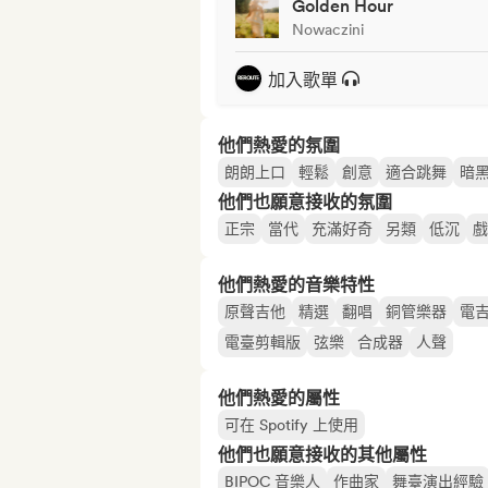
Golden Hour
Nowaczini
加入歌單
他們熱愛的氛圍
朗朗上口
輕鬆
創意
適合跳舞
暗
他們也願意接收的氛圍
正宗
當代
充滿好奇
另類
低沉
戲
他們熱愛的音樂特性
原聲吉他
精選
翻唱
銅管樂器
電
電臺剪輯版
弦樂
合成器
人聲
他們熱愛的屬性
可在 Spotify 上使用
他們也願意接收的其他屬性
BIPOC 音樂人
作曲家
舞臺演出經驗