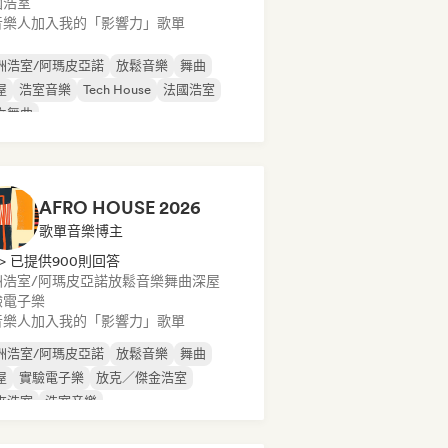
國浩室
音樂人加入我的「影響力」歌單
洲浩室/阿瑪皮亞諾
放鬆音樂
舞曲
屋
浩室音樂
Tech House
法國浩室
立舞曲
AFRO HOUSE 2026
歌單音樂博主
> 已提供900則回答
洲浩室/阿瑪皮亞諾
放鬆音樂
舞曲
深屋
驗電子樂
音樂人加入我的「影響力」歌單
洲浩室/阿瑪皮亞諾
放鬆音樂
舞曲
屋
實驗電子樂
放克／傑金浩室
來浩室
浩室音樂