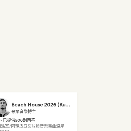
Beach House 2026 (Kubilay Sen)
歌單音樂博主
> 已提供900則回答
洲浩室/阿瑪皮亞諾
放鬆音樂
舞曲
深屋