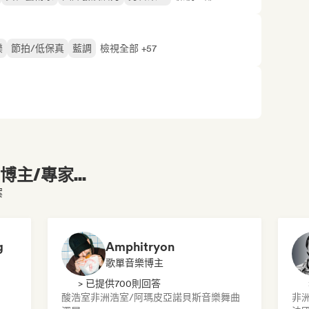
樂
節拍/低保真
藍調
檢視全部 +57
主/專家...
案
g
Amphitryon
歌單音樂博主
> 已提供700則回答
酸浩室
非洲浩室/阿瑪皮亞諾
貝斯音樂
舞曲
非