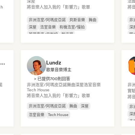
深屋
法
ch
將音樂人加入我的「影響力」歌單
將
非洲浩室/阿瑪皮亞諾
貝斯音樂
舞曲
非
深屋
浩室音樂
有機浩室/慢拍
深
英國車庫/貝斯線
酸浩室
獨
BEACH PARTY (by Ugg’A)
Lundz
歌單音樂博主
> 已提供700則回答
諾
非洲浩室/阿瑪皮亞諾
舞曲
深屋
浩室音樂
非
Tech House
實
將音樂人加入我的「影響力」歌單
將
非洲浩室/阿瑪皮亞諾
舞曲
深屋
非
深
浩室音樂
Tech House
未