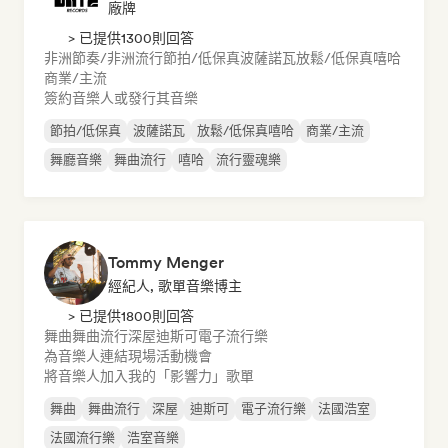
廠牌
> 已提供1300則回答
非洲節奏/非洲流行
節拍/低保真
波薩諾瓦
放鬆/低保真嘻哈
商業/主流
簽約音樂人或發行其音樂
節拍/低保真
波薩諾瓦
放鬆/低保真嘻哈
商業/主流
舞廳音樂
舞曲流行
嘻哈
流行靈魂樂
Tommy Menger
經紀人, 歌單音樂博主
> 已提供1800則回答
舞曲
舞曲流行
深屋
迪斯可
電子流行樂
為音樂人連結現場活動機會
將音樂人加入我的「影響力」歌單
舞曲
舞曲流行
深屋
迪斯可
電子流行樂
法國浩室
法國流行樂
浩室音樂