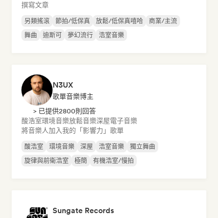
撰寫文章
另類搖滾
節拍/低保真
放鬆/低保真嘻哈
商業/主流
舞曲
迪斯可
夢幻流行
浩室音樂
N3UX
歌單音樂博主
> 已提供2800則回答
酸浩室
環境音樂
放鬆音樂
深屋
電子音樂
將音樂人加入我的「影響力」歌單
酸浩室
環境音樂
深屋
浩室音樂
獨立舞曲
旋律與前衛浩室
極簡
有機浩室/慢拍
Sungate Records