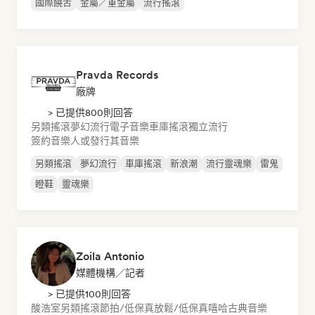
國際饒舌
金屬／重金屬
流行搖滾
Pravda Records
廠牌
> 已提供800則回答
另類搖滾
夢幻流行
電子音樂
車庫搖滾
獨立流行
簽約音樂人或發行其音樂
另類搖滾
夢幻流行
車庫搖滾
新浪潮
流行靈魂樂
雷鬼
瞪鞋
靈魂樂
Zoila Antonio
媒體機構／記者
> 已提供100則回答
酸浩室
另類搖滾
節拍/低保真
放鬆/低保真嘻哈
古典音樂