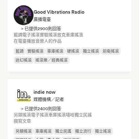
Good Vibrations Radio
廣播電臺
> 已提供2900則回答
藍調
電子搖滾
實驗搖滾
放克
車庫搖滾
在電臺播放音樂人的作品
藍調
實驗搖滾
車庫搖滾
硬搖滾
獨立搖滾
前衛搖滾
迷幻搖滾
搖滾樂／經典搖滾
indie now
媒體機構／記者
> 已提供2400則回答
另類搖滾
電子搖滾
車庫搖滾
嘻哈
獨立民謠
撰寫文章
另類搖滾
車庫搖滾
獨立民謠
獨立流行
獨立搖滾