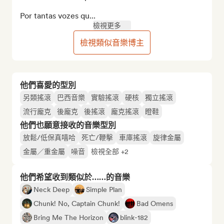
Por tantas vozes qu...
檢視更多
檢視類似音樂博主
他們喜愛的型別
另類搖滾
巴西音樂
實驗搖滾
硬核
獨立搖滾
流行龐克
後龐克
後搖滾
龐克搖滾
瞪鞋
他們也願意接收的音樂型別
放鬆/低保真嘻哈
死亡/鞭擊
車庫搖滾
旋律金屬
金屬／重金屬
噪音
檢視全部 +2
他們希望收到類似於……的音樂
Neck Deep
Simple Plan
Chunk! No, Captain Chunk!
Bad Omens
Bring Me The Horizon
blink-182