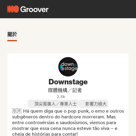
關於
Downstage
媒體機構／記者
2.5k
頂尖策展人／專業人士
影響力極大
🇧🇷 Há quem diga que o pop punk, o emo e outros 
subgêneros dentro do hardcore morreram. Mas 
entre controvérsias e saudosismos, viemos para 
mostrar que essa cena nunca esteve tão viva – e 
cheia de histórias para contar!
