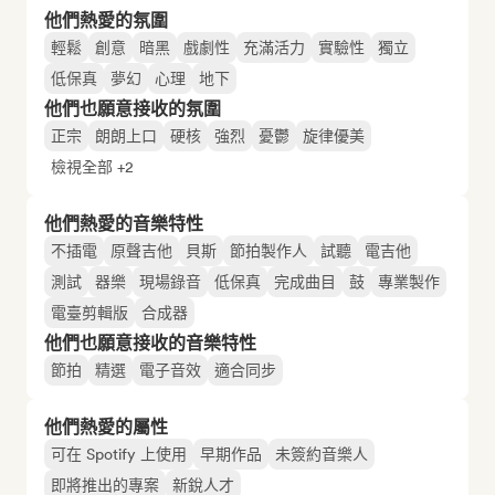
他們熱愛的氛圍
輕鬆
創意
暗黑
戲劇性
充滿活力
實驗性
獨立
低保真
夢幻
心理
地下
他們也願意接收的氛圍
正宗
朗朗上口
硬核
強烈
憂鬱
旋律優美
檢視全部 +2
他們熱愛的音樂特性
不插電
原聲吉他
貝斯
節拍製作人
試聽
電吉他
測試
器樂
現場錄音
低保真
完成曲目
鼓
專業製作
電臺剪輯版
合成器
他們也願意接收的音樂特性
節拍
精選
電子音效
適合同步
他們熱愛的屬性
可在 Spotify 上使用
早期作品
未簽約音樂人
即將推出的專案
新銳人才