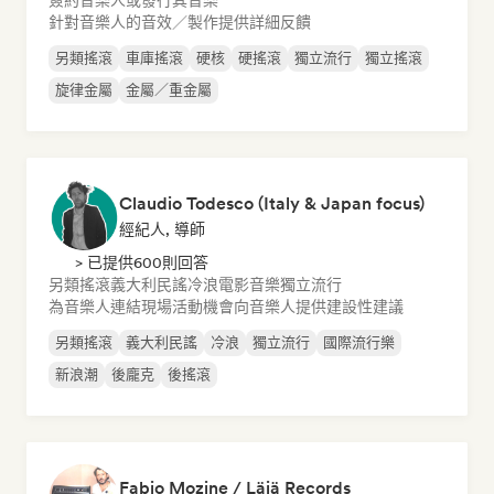
簽約音樂人或發行其音樂
針對音樂人的音效／製作提供詳細反饋
另類搖滾
車庫搖滾
硬核
硬搖滾
獨立流行
獨立搖滾
旋律金屬
金屬／重金屬
Claudio Todesco (Italy & Japan focus)
經紀人, 導師
> 已提供600則回答
另類搖滾
義大利民謠
冷浪
電影音樂
獨立流行
為音樂人連結現場活動機會
向音樂人提供建設性建議
另類搖滾
義大利民謠
冷浪
獨立流行
國際流行樂
新浪潮
後龐克
後搖滾
Fabio Mozine / Läjä Records