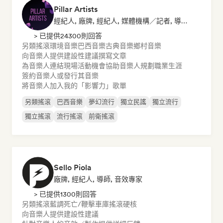
Pillar Artists
經紀人, 廠牌, 經紀人, 媒體機構／記者, 導師, 歌單音樂博主
> 已提供24300則回答
另類搖滾
環境音樂
巴西音樂
古典音樂
鄉村音樂
向音樂人提供建設性建議
撰寫文章
為音樂人連結現場活動機會
協助音樂人規劃職業生涯
簽約音樂人或發行其音樂
將音樂人加入我的「影響力」歌單
另類搖滾
巴西音樂
夢幻流行
獨立民謠
獨立流行
獨立搖滾
流行搖滾
前衛搖滾
Sello Piola
廠牌, 經紀人, 導師, 音效專家
> 已提供1300則回答
另類搖滾
藍調
死亡/鞭擊
車庫搖滾
硬核
向音樂人提供建設性建議