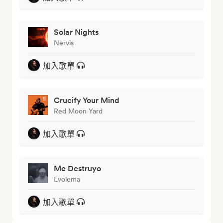
Solar Nights
Nervis
加入歌單
Crucify Your Mind
Red Moon Yard
加入歌單
Me Destruyo
Evolema
加入歌單