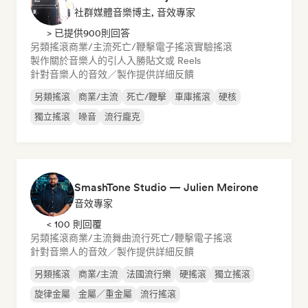
社群媒體音樂博主, 音效專家
> 已提供900則回答
另類搖滾
商業/主流
死亡/鞭擊
電子搖滾
實驗搖滾
製作關於音樂人的引人入勝貼文或 Reels
針對音樂人的音效／製作提供詳細反饋
另類搖滾
商業/主流
死亡/鞭擊
車庫搖滾
硬核
獨立搖滾
噪音
流行龐克
SmashTone Studio — Julien Meirone
音效專家
< 100 則回覆
另類搖滾
商業/主流
舞曲流行
死亡/鞭擊
電子搖滾
針對音樂人的音效／製作提供詳細反饋
另類搖滾
商業/主流
法國流行樂
硬搖滾
獨立搖滾
旋律金屬
金屬／重金屬
流行搖滾