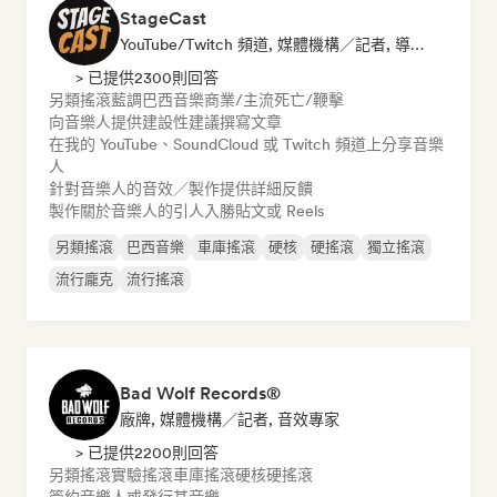
StageCast
YouTube/Twitch 頻道, 媒體機構／記者, 導師, 社群媒體音樂博主, 音效專家
> 已提供2300則回答
另類搖滾
藍調
巴西音樂
商業/主流
死亡/鞭擊
向音樂人提供建設性建議
撰寫文章
在我的 YouTube、SoundCloud 或 Twitch 頻道上分享音樂
人
針對音樂人的音效／製作提供詳細反饋
製作關於音樂人的引人入勝貼文或 Reels
另類搖滾
巴西音樂
車庫搖滾
硬核
硬搖滾
獨立搖滾
流行龐克
流行搖滾
Bad Wolf Records®
廠牌, 媒體機構／記者, 音效專家
> 已提供2200則回答
另類搖滾
實驗搖滾
車庫搖滾
硬核
硬搖滾