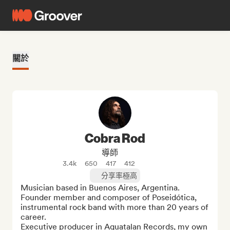
關於
Cobra Rod
導師
3.4k
650
417
412
分享率極高
Musician based in Buenos Aires, Argentina. 

Founder member and composer of Poseidótica, 
instrumental rock band with more than 20 years of 
career. 

Executive producer in Aquatalan Records, my own 