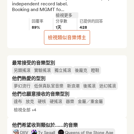
independent record label.

Booking and MGMT fo...
檢視更多
回覆率
分享數
已提供的回答
89%
1天
428
檢視類似音樂博主
最常接受的音樂型別
另類搖滾
實驗搖滾
獨立搖滾
後龐克
瞪鞋
他們熱愛的型別
夢幻流行
低保真臥室音樂
新浪潮
後搖滾
迷幻搖滾
他們也願意接收的音樂型別
達布
放克
硬核
硬搖滾
器樂
金屬／重金屬
檢視全部 +4
他們希望收到類似於……的音樂
DIIV
Ty Segall
Queens of the Stone Age