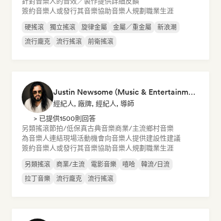
針對音樂人的音效／製作提供詳細反饋
簽約音樂人或發行其音樂
協助音樂人規劃職業生涯
硬搖滾
獨立搖滾
旋律金屬
金屬／重金屬
新浪潮
流行龐克
流行搖滾
前衛搖滾
Justin Newsome (Music & Entertainment Executive | A&R, Artist Development & Partnerships | Applied AI & Systems Strategy)
經紀人, 廠牌, 經紀人, 導師
> 已提供1500則回答
另類搖滾
節拍/低保真
古典音樂
商業/主流
鄉村音樂
為音樂人連結現場活動機會
向音樂人提供建設性建議
簽約音樂人或發行其音樂
協助音樂人規劃職業生涯
另類搖滾
商業/主流
電影音樂
嘻哈
韓流/日流
拉丁音樂
流行龐克
流行搖滾