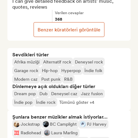
I can give detailed feedback on artists' music, 
quotes, reviews
Verilen cevaplar
368
Benzer küratörleri görüntüle
Sevdikleri türler
Afrika müziği
Alternatif rock
Deneysel rock
Garage rock
Hip-hop
Hyperpop
İndie folk
Modern caz
Post punk
R&B
Dinlemeye açık oldukları diğer türler
Dream pop
Dub
Deneysel caz
Jazz fusion
İndie pop
İndie rock
Tümünü göster +4
Şunlara benzer müzikler almak istiyorlar…
Jockstrap
BC Camplight
PJ Harvey
Radiohead
Laura Marling