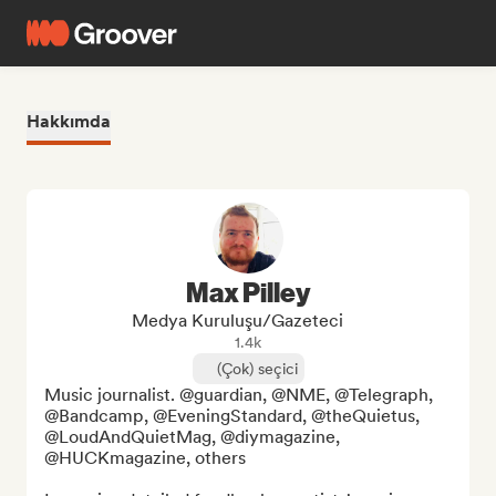
Hakkımda
Max Pilley
Medya Kuruluşu/Gazeteci
1.4k
(Çok) seçici
Music journalist. @guardian, @NME, @Telegraph, 
@Bandcamp, @EveningStandard, @theQuietus, 
@LoudAndQuietMag, @diymagazine, 
@HUCKmagazine, others
