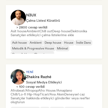
N3UX
Çalma Listesi Küratörü
> 2800 cevap verildi
Asit house
Ambient
Chill out
Deep house
Elektronika
Sanatçıları etkileyici çalma listelerime ekle
Asit house
Ambient
Deep house
House
İndie Dans
Melodik & Progressive House
Minimal
Organik House/Downtempo
YENI
Zhakira Razhé
Sosyal Medya Etkileyici
< 100 cevap verildi
Afrobeat/Afropop
Afro House/Amapiano
Chill/Lo-fi Hip-Hop
Ticari/Ana Akım
Deneysel caz
Sanatçılar hakkında etkileyici gönderiler veya reel'ler
oluşturun