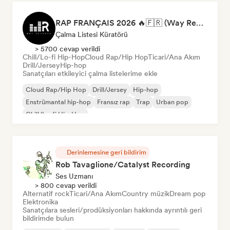
RAP FRANÇAIS 2026 🔥🇫🇷 (Way Records)
Çalma Listesi Küratörü
> 5700 cevap verildi
Chill/Lo-fi Hip-Hop
Cloud Rap/Hip Hop
Ticari/Ana Akım
Drill/Jersey
Hip-hop
Sanatçıları etkileyici çalma listelerime ekle
Cloud Rap/Hip Hop
Drill/Jersey
Hip-hop
Enstrümantal hip-hop
Fransız rap
Trap
Urban pop
Chill/Lo-fi Hip-Hop
Derinlemesine geri bildirim
Rob Tavaglione/Catalyst Recording
Ses Uzmanı
> 800 cevap verildi
Alternatif rock
Ticari/Ana Akım
Country müzik
Dream pop
Elektronika
Sanatçılara sesleri/prodüksiyonları hakkında ayrıntılı geri
bildirimde bulun