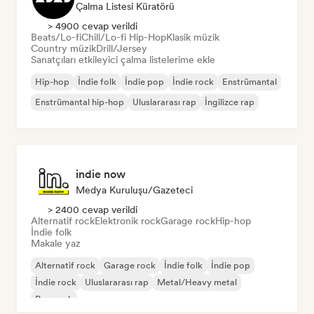
Çalma Listesi Küratörü
> 4900 cevap verildi
Beats/Lo-fi
Chill/Lo-fi Hip-Hop
Klasik müzik
Country müzik
Drill/Jersey
Sanatçıları etkileyici çalma listelerime ekle
Hip-hop
İndie folk
İndie pop
İndie rock
Enstrümantal
Enstrümantal hip-hop
Uluslararası rap
İngilizce rap
indie now
Medya Kuruluşu/Gazeteci
> 2400 cevap verildi
Alternatif rock
Elektronik rock
Garage rock
Hip-hop
İndie folk
Makale yaz
Alternatif rock
Garage rock
İndie folk
İndie pop
İndie rock
Uluslararası rap
Metal/Heavy metal
Pop rock