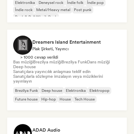
Elektronika
Deneysel rock
İndie folk
İndie pop
İndie rock
Metal/Heavy metal
Post punk
Rock & Roll/Klasik Rock
Dreamers Island Entertainment
Plak Şirketi, Yayıncı
> 1000 cevap verildi
Bas müziği
Brezilya müziği
Brezilya Funk
Dans müziği
Deep house
Sanatçılara yayıncılık anlaşması teklif edin
Sanatçılarla sözleşme imzalayın veya müziklerini
yayınlayın
Brezilya Funk
Deep house
Elektronika
Elektropop
Future house
Hip-hop
House
Tech House
ADAD Audio