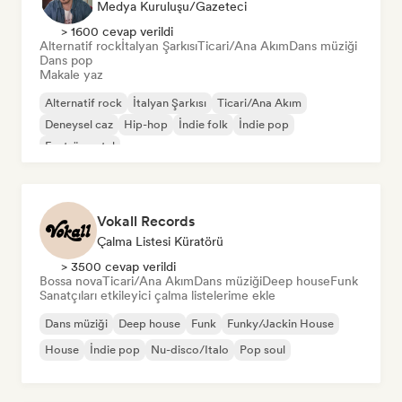
Medya Kuruluşu/Gazeteci
> 1600 cevap verildi
Alternatif rock
İtalyan Şarkısı
Ticari/Ana Akım
Dans müziği
Dans pop
Makale yaz
Alternatif rock
İtalyan Şarkısı
Ticari/Ana Akım
Deneysel caz
Hip-hop
İndie folk
İndie pop
Enstrümantal
Vokall Records
Çalma Listesi Küratörü
> 3500 cevap verildi
Bossa nova
Ticari/Ana Akım
Dans müziği
Deep house
Funk
Sanatçıları etkileyici çalma listelerime ekle
Dans müziği
Deep house
Funk
Funky/Jackin House
House
İndie pop
Nu-disco/Italo
Pop soul