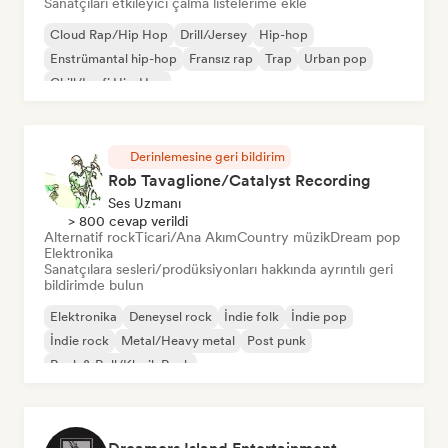
Sanatçıları etkileyici çalma listelerime ekle
Cloud Rap/Hip Hop
Drill/Jersey
Hip-hop
Enstrümantal hip-hop
Fransız rap
Trap
Urban pop
Chill/Lo-fi Hip-Hop
Derinlemesine geri bildirim
Rob Tavaglione/Catalyst Recording
Ses Uzmanı
> 800 cevap verildi
Alternatif rock
Ticari/Ana Akım
Country müzik
Dream pop
Elektronika
Sanatçılara sesleri/prodüksiyonları hakkında ayrıntılı geri
bildirimde bulun
Elektronika
Deneysel rock
İndie folk
İndie pop
İndie rock
Metal/Heavy metal
Post punk
Rock & Roll/Klasik Rock