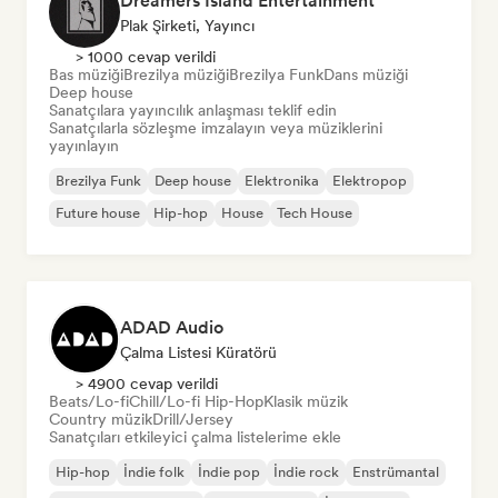
Dreamers Island Entertainment
Plak Şirketi, Yayıncı
> 1000 cevap verildi
Bas müziği
Brezilya müziği
Brezilya Funk
Dans müziği
Deep house
Sanatçılara yayıncılık anlaşması teklif edin
Sanatçılarla sözleşme imzalayın veya müziklerini
yayınlayın
Brezilya Funk
Deep house
Elektronika
Elektropop
Future house
Hip-hop
House
Tech House
ADAD Audio
Çalma Listesi Küratörü
> 4900 cevap verildi
Beats/Lo-fi
Chill/Lo-fi Hip-Hop
Klasik müzik
Country müzik
Drill/Jersey
Sanatçıları etkileyici çalma listelerime ekle
Hip-hop
İndie folk
İndie pop
İndie rock
Enstrümantal