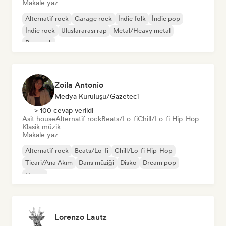
Makale yaz
Alternatif rock
Garage rock
İndie folk
İndie pop
İndie rock
Uluslararası rap
Metal/Heavy metal
Pop rock
Zoila Antonio
Medya Kuruluşu/Gazeteci
> 100 cevap verildi
Asit house
Alternatif rock
Beats/Lo-fi
Chill/Lo-fi Hip-Hop
Klasik müzik
Makale yaz
Alternatif rock
Beats/Lo-fi
Chill/Lo-fi Hip-Hop
Ticari/Ana Akım
Dans müziği
Disko
Dream pop
House
Lorenzo Lautz