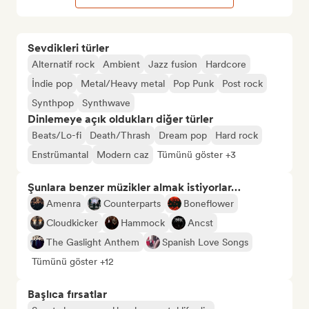
Sevdikleri türler
Alternatif rock
Ambient
Jazz fusion
Hardcore
İndie pop
Metal/Heavy metal
Pop Punk
Post rock
Synthpop
Synthwave
Dinlemeye açık oldukları diğer türler
Beats/Lo-fi
Death/Thrash
Dream pop
Hard rock
Enstrümantal
Modern caz
Tümünü göster +3
Şunlara benzer müzikler almak istiyorlar…
Amenra
Counterparts
Boneflower
Cloudkicker
Hammock
Ancst
The Gaslight Anthem
Spanish Love Songs
Tümünü göster +12
Başlıca fırsatlar