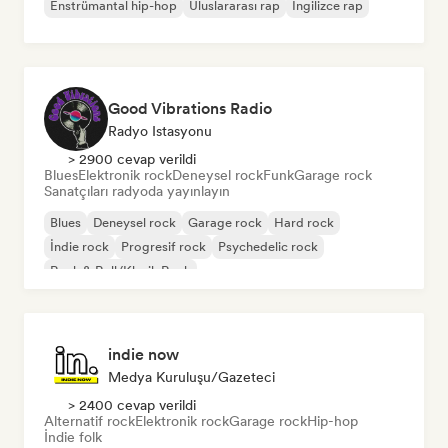
Enstrümantal hip-hop
Uluslararası rap
İngilizce rap
Good Vibrations Radio
Radyo Istasyonu
> 2900 cevap verildi
Blues
Elektronik rock
Deneysel rock
Funk
Garage rock
Sanatçıları radyoda yayınlayın
Blues
Deneysel rock
Garage rock
Hard rock
İndie rock
Progresif rock
Psychedelic rock
Rock & Roll/Klasik Rock
indie now
Medya Kuruluşu/Gazeteci
> 2400 cevap verildi
Alternatif rock
Elektronik rock
Garage rock
Hip-hop
İndie folk