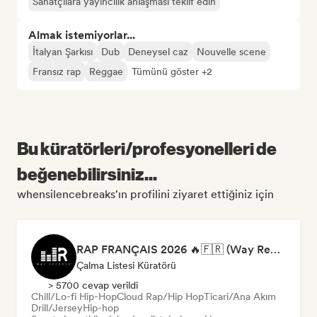
Sanatçılara yayıncılık anlaşması teklif edin
Almak istemiyorlar...
İtalyan Şarkısı
Dub
Deneysel caz
Nouvelle scene
Fransız rap
Reggae
Tümünü göster +2
Bu küratörleri/profesyonelleri de
beğenebilirsiniz...
whensilencebreaks'ın profilini ziyaret ettiğiniz için
RAP FRANÇAIS 2026 🔥🇫🇷 (Way Records)
Çalma Listesi Küratörü
> 5700 cevap verildi
Chill/Lo-fi Hip-Hop
Cloud Rap/Hip Hop
Ticari/Ana Akım
Drill/Jersey
Hip-hop