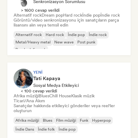
Senkronizasyon Sorumlusu
> 1600 cevap verildi
Alternatif rock
Dream pop
Hard rock
İndie pop
İndie rock
Görüntü/video senkronizasyonu için sanatçıların parça
lisansını alın veya temsil edin
Alternatif rock
Hard rock
İndie pop
İndie rock
Metal/Heavy metal
New wave
Post punk
Psychedelic rock
YENI
Tati Kapaya
Sosyal Medya Etkileyici
< 100 cevap verildi
Afrika müziği
Blues
Chill House
Klasik müzik
Ticari/Ana Akım
Sanatçılar hakkında etkileyici gönderiler veya reel'ler
oluşturun
Afrika müziği
Blues
Film müziği
Funk
Hyperpop
İndie Dans
İndie folk
İndie pop