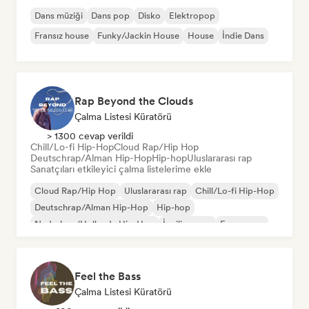
Dans müziği
Dans pop
Disko
Elektropop
Fransız house
Funky/Jackin House
House
İndie Dans
Rap Beyond the Clouds
Çalma Listesi Küratörü
> 1300 cevap verildi
Chill/Lo-fi Hip-Hop
Cloud Rap/Hip Hop
Deutschrap/Alman Hip-Hop
Hip-hop
Uluslararası rap
Sanatçıları etkileyici çalma listelerime ekle
Cloud Rap/Hip Hop
Uluslararası rap
Chill/Lo-fi Hip-Hop
Deutschrap/Alman Hip-Hop
Hip-hop
Nederhop/Hollanda Hip-Hop
İngilizce rap
Fransız rap
Feel the Bass
Çalma Listesi Küratörü