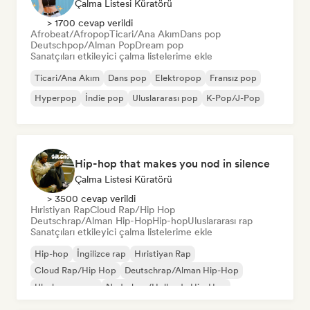
Çalma Listesi Küratörü
> 1700 cevap verildi
Afrobeat/Afropop
Ticari/Ana Akım
Dans pop
Deutschpop/Alman Pop
Dream pop
Sanatçıları etkileyici çalma listelerime ekle
Ticari/Ana Akım
Dans pop
Elektropop
Fransız pop
Hyperpop
İndie pop
Uluslararası pop
K-Pop/J-Pop
Hip-hop that makes you nod in silence
Çalma Listesi Küratörü
> 3500 cevap verildi
Hıristiyan Rap
Cloud Rap/Hip Hop
Deutschrap/Alman Hip-Hop
Hip-hop
Uluslararası rap
Sanatçıları etkileyici çalma listelerime ekle
Hip-hop
İngilizce rap
Hıristiyan Rap
Cloud Rap/Hip Hop
Deutschrap/Alman Hip-Hop
Uluslararası rap
Nederhop/Hollanda Hip-Hop
Fransız rap