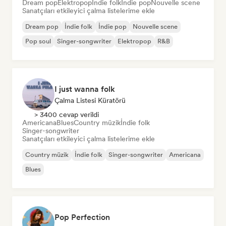
Dream pop
Elektropop
İndie folk
İndie pop
Nouvelle scene
Sanatçıları etkileyici çalma listelerime ekle
Dream pop
İndie folk
İndie pop
Nouvelle scene
Pop soul
Singer-songwriter
Elektropop
R&B
I just wanna folk
Çalma Listesi Küratörü
> 3400 cevap verildi
Americana
Blues
Country müzik
İndie folk
Singer-songwriter
Sanatçıları etkileyici çalma listelerime ekle
Country müzik
İndie folk
Singer-songwriter
Americana
Blues
Pop Perfection