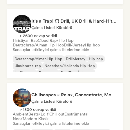
It's a Trap! 💥 Drill, UK Drill & Hard-Hitting Trap
Çalma Listesi Küratörü
> 2600 cevap verildi
Hıristiyan Rap
Cloud Rap/Hip Hop
Deutschrap/Alman Hip-Hop
Drill/Jersey
Hip-hop
Sanatçıları etkileyici çalma listelerime ekle
Deutschrap/Alman Hip-Hop
Drill/Jersey
Hip-hop
Uluslararası rap
Nederhop/Hollanda Hip-Hop
İngilizce rap
Fransız rap
Rap/Trap İtalyanca
Chillscapes ~ Relax, Concentrate, Meditate, Sleep, Dream
Çalma Listesi Küratörü
> 1800 cevap verildi
Ambient
Beats/Lo-fi
Chill out
Enstrümantal
Neo/Modern Klasik
Sanatçıları etkileyici çalma listelerime ekle