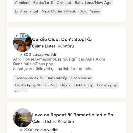
Ambient
Beats/Lo-fi
Chill out
Rahatlama/New Age
Enstrümantal
Neo/Modern Klasik
Solo Piyano
Cardio Club: Don't Stop! 💦
Çalma Listesi Küratörü
> 800 cevap verildi
Afro House/Amapiano
Bas müziği
Ticari/Ana Akım
Dans müziği
Dans pop
Sanatçıları etkileyici çalma listelerime ekle
Ticari/Ana Akım
Dans müziği
Deep house
Deutschpop/Alman Pop
Disko
Elektropop
Fransız pop
House
Love on Repeat 💖 Romantic Indie Pop, Neo Soul & Singer-Songwriter
Çalma Listesi Küratörü
> 2300 cevap verildi