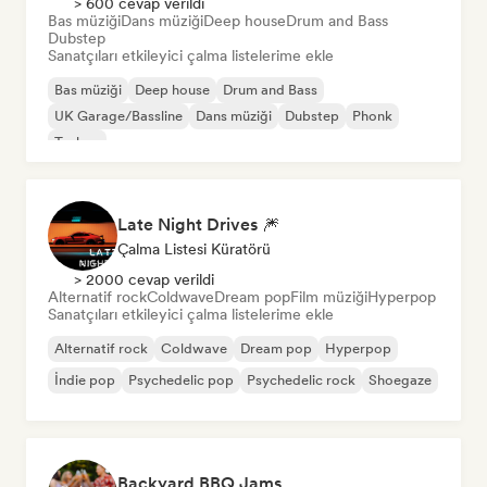
> 600 cevap verildi
Bas müziği
Dans müziği
Deep house
Drum and Bass
Dubstep
Sanatçıları etkileyici çalma listelerime ekle
Bas müziği
Deep house
Drum and Bass
UK Garage/Bassline
Dans müziği
Dubstep
Phonk
Techno
Late Night Drives 🎆
Çalma Listesi Küratörü
> 2000 cevap verildi
Alternatif rock
Coldwave
Dream pop
Film müziği
Hyperpop
Sanatçıları etkileyici çalma listelerime ekle
Alternatif rock
Coldwave
Dream pop
Hyperpop
İndie pop
Psychedelic pop
Psychedelic rock
Shoegaze
Backyard BBQ Jams