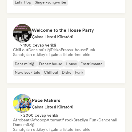
Latin Pop
Singer-songwriter
Welcome to the House Party
Çalma Listesi Küratörü
> 1100 cevap verildi
Chill out
Dans müziği
Disko
Fransız house
Funk
Sanatçıları etkileyici çalma listelerime ekle
Dans müziği
Fransız house
House
Enstrümantal
Nu-disco/Italo
Chill out
Disko
Funk
Pace Makers
Çalma Listesi Küratörü
> 2000 cevap verildi
Afrobeat/Afropop
Alternatif rock
Brezilya Funk
Dancehall
Dans müziği
Sanatçıları etkileyici çalma listelerime ekle