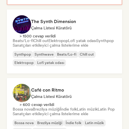
The Synth Dimension
Çalma Listesi Küratörü
> 1500 cevap verildi
Beats/Lo-fi
Chill out
Elektropop
Lofi yatak odası
Synthpop
Sanatçıları etkileyici çalma listelerime ekle
Synthpop
Synthwave
Beats/Lo-fi
Chill out
Elektropop
Lofi yatak odası
Café con Ritmo
Çalma Listesi Küratörü
> 600 cevap verildi
Bossa nova
Brezilya müziği
İndie folk
Latin müzik
Latin Pop
Sanatçıları etkileyici çalma listelerime ekle
Bossa nova
Brezilya müziği
İndie folk
Latin müzik