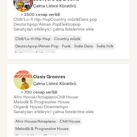
Çalma Listesi Küratörü
> 2500 cevap verildi
Chill/Lo-fi Hip-Hop
Country müzik
Dans pop
Deutschpop/Alman Pop
Elektropop
Sanatçıları etkileyici çalma listelerime ekle
Chill/Lo-fi Hip-Hop
Country müzik
Deutschpop/Alman Pop
Funk
İndie Dans
İndie folk
İndie pop
İndie rock
Oasis Grooves
Çalma Listesi Küratörü
> 700 cevap verildi
Afro House/Amapiano
Chill House
Melodik & Progressive House
Organik House/Downtempo
Sanatçıları etkileyici çalma listelerime ekle
Afro House/Amapiano
Chill House
Melodik & Progressive House
Organik House/Downtempo