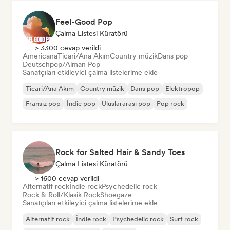
Feel-Good Pop
Çalma Listesi Küratörü
> 3300 cevap verildi
Americana
Ticari/Ana Akım
Country müzik
Dans pop
Deutschpop/Alman Pop
Sanatçıları etkileyici çalma listelerime ekle
Ticari/Ana Akım
Country müzik
Dans pop
Elektropop
Fransız pop
İndie pop
Uluslararası pop
Pop rock
Rock for Salted Hair & Sandy Toes
Çalma Listesi Küratörü
> 1600 cevap verildi
Alternatif rock
İndie rock
Psychedelic rock
Rock & Roll/Klasik Rock
Shoegaze
Sanatçıları etkileyici çalma listelerime ekle
Alternatif rock
İndie rock
Psychedelic rock
Surf rock