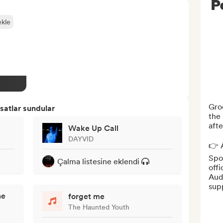
P
ekle
Gro
satlar sundular
the
afte
Wake Up Call
DAYVID
👉 A
Spot
Çalma listesine eklendi
offi
Aud
sup
he
forget me
The Haunted Youth