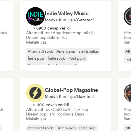
Indie Valley Music
Medya Kuruluşu/Gazeteci
> 6900 cevap verildi
rock
Alternatif rock
Americana
Arap müziği
Alte
Dream pop
Elektronika
Dan
Makale yaz
Sana
Alternatif rock
Americana
Elektronika
Alt
İndie pop
İndie rock
Post punk
İnd
Post rock
Psychedelic rock
Global-Pop Magazine
Medya Kuruluşu/Gazeteci
> 1100 cevap verildi
ck
Alternatif rock
Chill/Lo-fi Hip-Hop
Alte
Dream pop
Hard rock
İndie Dans
İnd
Makale yaz
Sana
p
Alternatif rock
Dream pop
İndie pop
Alt