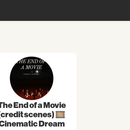
The End of a Movie
(credit scenes) 🎞️
Cinematic Dream