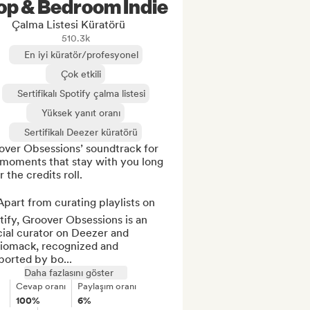
op & Bedroom Indie
Çalma Listesi Küratörü
510.3k
En iyi küratör/profesyonel
Çok etkili
Sertifikalı Spotify çalma listesi
Yüksek yanıt oranı
Sertifikalı Deezer küratörü
over Obsessions’ soundtrack for 
 moments that stay with you long 
r the credits roll.

part from curating playlists on 
ify, Groover Obsessions is an 
cial curator on Deezer and 
iomack, recognized and 
ported by bo...
Daha fazlasını göster
Cevap oranı
Paylaşım oranı
100%
6%