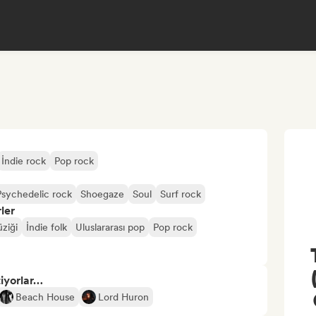
İndie rock
Pop rock
Psychedelic rock
Shoegaze
Soul
Surf rock
ler
ziği
İndie folk
Uluslararası pop
Pop rock
tiyorlar…
Beach House
Lord Huron