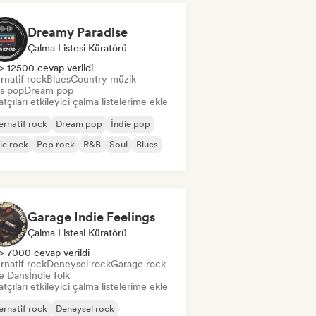
Dreamy Paradise
Çalma Listesi Küratörü
> 12500 cevap verildi
rnatif rock
Blues
Country müzik
s pop
Dream pop
tçıları etkileyici çalma listelerime ekle
ernatif rock
Dream pop
İndie pop
ie rock
Pop rock
R&B
Soul
Blues
Garage Indie Feelings
Çalma Listesi Küratörü
> 7000 cevap verildi
rnatif rock
Deneysel rock
Garage rock
ie Dans
İndie folk
tçıları etkileyici çalma listelerime ekle
ernatif rock
Deneysel rock