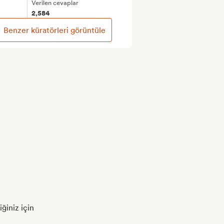
Verilen cevaplar
2,584
Benzer küratörleri görüntüle
ğiniz için