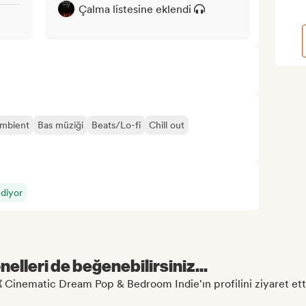
Çalma listesine eklendi
mbient
Bas müziği
Beats/Lo-fi
Chill out
ediyor
elleri de beğenebilirsiniz...
️ Cinematic Dream Pop & Bedroom Indie'ın profilini ziyaret etti