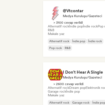
@Vtcontar
Medya Kuruluşu/Gazeteci
> 3100 cevap verildi
Alternatif rock
İndie pop
İndie rock
Pop 
R&B
Makale yaz
Alternatif rock
İndie pop
İndie rock
Pop rock
R&B
I Don't Hear A Single
Medya Kuruluşu/Gazeteci
> 2600 cevap verildi
Alternatif rock
Dream pop
Elektronik ro
Garage rock
İndie pop
Makale yaz
Alternatif rock
Garage rock
İndie po