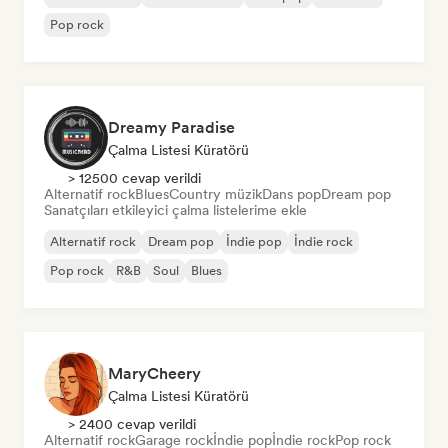
Pop rock
Dreamy Paradise
Çalma Listesi Küratörü
> 12500 cevap verildi
Alternatif rock
Blues
Country müzik
Dans pop
Dream pop
Sanatçıları etkileyici çalma listelerime ekle
Alternatif rock
Dream pop
İndie pop
İndie rock
Pop rock
R&B
Soul
Blues
MaryCheery
Çalma Listesi Küratörü
> 2400 cevap verildi
Alternatif rock
Garage rock
İndie pop
İndie rock
Pop rock