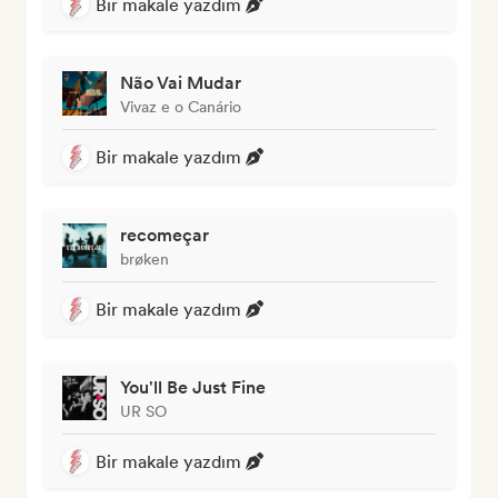
Bir makale yazdım
Não Vai Mudar
Vivaz e o Canário
Bir makale yazdım
recomeçar
brøken
Bir makale yazdım
You'll Be Just Fine
UR SO
Bir makale yazdım