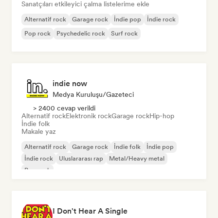
Sanatçıları etkileyici çalma listelerime ekle
Alternatif rock
Garage rock
İndie pop
İndie rock
Pop rock
Psychedelic rock
Surf rock
indie now
Medya Kuruluşu/Gazeteci
> 2400 cevap verildi
Alternatif rock
Elektronik rock
Garage rock
Hip-hop
İndie folk
Makale yaz
Alternatif rock
Garage rock
İndie folk
İndie pop
İndie rock
Uluslararası rap
Metal/Heavy metal
Pop rock
I Don't Hear A Single