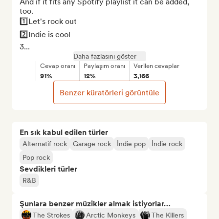
And if it fits any Spotify playlist it can be added, 
too.

1️⃣Let's rock out

2️⃣Indie is cool

3...
Daha fazlasını göster
Cevap oranı
Paylaşım oranı
Verilen cevaplar
91%
12%
3,166
Benzer küratörleri görüntüle
En sık kabul edilen türler
Alternatif rock
Garage rock
İndie pop
İndie rock
Pop rock
Sevdikleri türler
R&B
Şunlara benzer müzikler almak istiyorlar…
The Strokes
Arctic Monkeys
The Killers