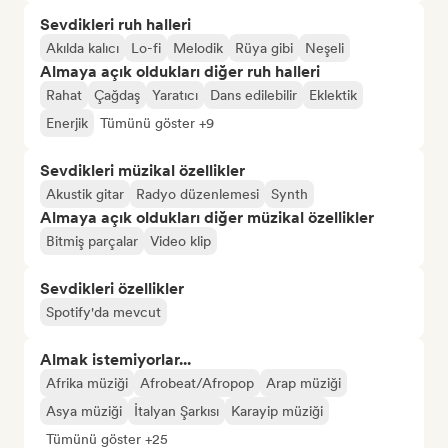
Sevdikleri ruh halleri
Akılda kalıcı
Lo-fi
Melodik
Rüya gibi
Neşeli
Almaya açık oldukları diğer ruh halleri
Rahat
Çağdaş
Yaratıcı
Dans edilebilir
Eklektik
Enerjik
Tümünü göster +9
Sevdikleri müzikal özellikler
Akustik gitar
Radyo düzenlemesi
Synth
Almaya açık oldukları diğer müzikal özellikler
Bitmiş parçalar
Video klip
Sevdikleri özellikler
Spotify'da mevcut
Almak istemiyorlar...
Afrika müziği
Afrobeat/Afropop
Arap müziği
Asya müziği
İtalyan Şarkısı
Karayip müziği
Tümünü göster +25