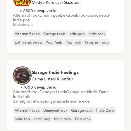
Medya Kuruluşu/Gazeteci
> 2600 cevap verildi
Alternatif rock
Dream pop
Elektronik rock
Garage rock
İndie pop
Makale yaz
Alternatif rock
Garage rock
İndie pop
İndie rock
Lofi yatak odası
Pop Punk
Pop rock
Progresif pop
Garage Indie Feelings
Çalma Listesi Küratörü
> 7000 cevap verildi
Alternatif rock
Deneysel rock
Garage rock
İndie Dans
İndie folk
Sanatçıları etkileyici çalma listelerime ekle
Alternatif rock
Deneysel rock
Garage rock
İndie Dans
İndie folk
İndie pop
İndie rock
Pop rock