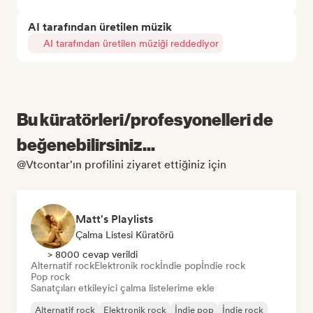
AI tarafından üretilen müzik
AI tarafından üretilen müziği reddediyor
Bu küratörleri/profesyonelleri de
beğenebilirsiniz...
@Vtcontar'ın profilini ziyaret ettiğiniz için
Matt's Playlists
Çalma Listesi Küratörü
> 8000 cevap verildi
Alternatif rock
Elektronik rock
İndie pop
İndie rock
Pop rock
Sanatçıları etkileyici çalma listelerime ekle
Alternatif rock
Elektronik rock
İndie pop
İndie rock