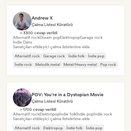
Andrew X
Çalma Listesi Küratörü
> 3300 cevap verildi
Alternatif rock
Dream pop
Elektropop
Garage rock
İndie Dans
Sanatçıları etkileyici çalma listelerime ekle
Alternatif rock
Garage rock
İndie folk
İndie pop
İndie rock
Melodik metal
Metal/Heavy metal
Pop rock
POV: You're in a Dystopian Movie
Çalma Listesi Küratörü
> 1700 cevap verildi
Alternatif rock
Elektropop
İndie folk
İndie pop
İndie rock
Sanatçıları etkileyici çalma listelerime ekle
Alternatif rock
Elektropop
İndie folk
İndie pop