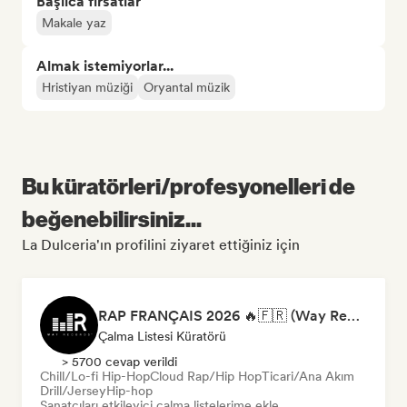
Başlıca fırsatlar
Makale yaz
Almak istemiyorlar...
Hristiyan müziği
Oryantal müzik
Bu küratörleri/profesyonelleri de
beğenebilirsiniz...
La Dulceria'ın profilini ziyaret ettiğiniz için
RAP FRANÇAIS 2026 🔥🇫🇷 (Way Records)
Çalma Listesi Küratörü
> 5700 cevap verildi
Chill/Lo-fi Hip-Hop
Cloud Rap/Hip Hop
Ticari/Ana Akım
Drill/Jersey
Hip-hop
Sanatçıları etkileyici çalma listelerime ekle