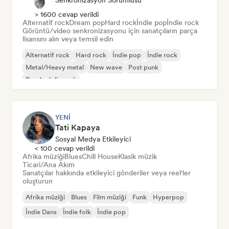
Senkronizasyon Sorumlusu
> 1600 cevap verildi
Alternatif rock
Dream pop
Hard rock
İndie pop
İndie rock
Görüntü/video senkronizasyonu için sanatçıların parça
lisansını alın veya temsil edin
Alternatif rock
Hard rock
İndie pop
İndie rock
Metal/Heavy metal
New wave
Post punk
Psychedelic rock
YENI
Tati Kapaya
Sosyal Medya Etkileyici
< 100 cevap verildi
Afrika müziği
Blues
Chill House
Klasik müzik
Ticari/Ana Akım
Sanatçılar hakkında etkileyici gönderiler veya reel'ler
oluşturun
Afrika müziği
Blues
Film müziği
Funk
Hyperpop
İndie Dans
İndie folk
İndie pop