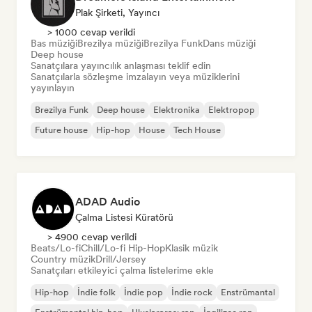
Plak Şirketi, Yayıncı
> 1000 cevap verildi
Bas müziği
Brezilya müziği
Brezilya Funk
Dans müziği
Deep house
Sanatçılara yayıncılık anlaşması teklif edin
Sanatçılarla sözleşme imzalayın veya müziklerini
yayınlayın
Brezilya Funk
Deep house
Elektronika
Elektropop
Future house
Hip-hop
House
Tech House
ADAD Audio
Çalma Listesi Küratörü
> 4900 cevap verildi
Beats/Lo-fi
Chill/Lo-fi Hip-Hop
Klasik müzik
Country müzik
Drill/Jersey
Sanatçıları etkileyici çalma listelerime ekle
Hip-hop
İndie folk
İndie pop
İndie rock
Enstrümantal