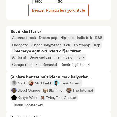
88%
30
Benzer küratörleri görüntüle
Sevdikleri türler
Alternatif rock
Dream pop
Hip-hop
İndie folk
R&B
Shoegaze
Singer-songwriter
Soul
Synthpop
Trap
Dinlemeye açık oldukları diğer türler
Ambient
Deneysel caz
Film müziği
Funk
Garage rock
Enstrümantal
Tümünü göster +4
Şunlara benzer müzikler almak istiyorlar…
Nsqk
Mint Field
Frank Ocean
Blood Orange
Big Thief
The Internet
Kanye West
Tyler, The Creator
Tümünü göster +12