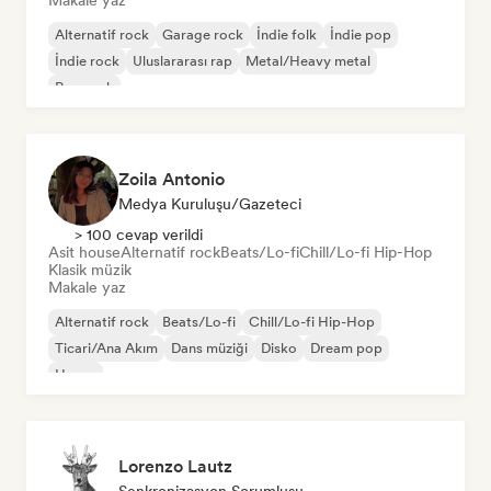
Makale yaz
Alternatif rock
Garage rock
İndie folk
İndie pop
İndie rock
Uluslararası rap
Metal/Heavy metal
Pop rock
Zoila Antonio
Medya Kuruluşu/Gazeteci
> 100 cevap verildi
Asit house
Alternatif rock
Beats/Lo-fi
Chill/Lo-fi Hip-Hop
Klasik müzik
Makale yaz
Alternatif rock
Beats/Lo-fi
Chill/Lo-fi Hip-Hop
Ticari/Ana Akım
Dans müziği
Disko
Dream pop
House
Lorenzo Lautz