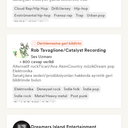
Cloud Rap/Hip Hop
Drill/Jersey
Hip-hop
Enstrümantal hip-hop
Fransız rap
Trap
Urban pop
Chill/Lo-fi Hip-Hop
Derinlemesine geri bildirim
Rob Tavaglione/Catalyst Recording
Ses Uzmanı
> 800 cevap verildi
Alternatif rock
Ticari/Ana Akım
Country müzik
Dream pop
Elektronika
Sanatçılara sesleri/prodüksiyonları hakkında ayrıntılı geri
bildirimde bulun
Elektronika
Deneysel rock
İndie folk
İndie pop
İndie rock
Metal/Heavy metal
Post punk
Rock & Roll/Klasik Rock
Dreamers Island Entertainment