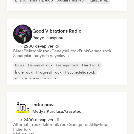
Enstrümantal hip-hop
Uluslararası rap
İngilizce rap
Good Vibrations Radio
Radyo Istasyonu
> 2900 cevap verildi
Blues
Elektronik rock
Deneysel rock
Funk
Garage rock
Sanatçıları radyoda yayınlayın
Blues
Deneysel rock
Garage rock
Hard rock
İndie rock
Progresif rock
Psychedelic rock
Rock & Roll/Klasik Rock
indie now
Medya Kuruluşu/Gazeteci
> 2400 cevap verildi
Alternatif rock
Elektronik rock
Garage rock
Hip-hop
İndie folk