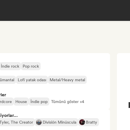
İndie rock
Pop rock
rümantal
Lofi yatak odası
Metal/Heavy metal
ler
rdcore
House
İndie pop
Tümünü göster +4
tiyorlar…
Tyler, The Creator
División Minúscula
Bratty