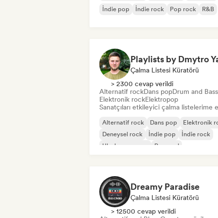
İndie pop
İndie rock
Pop rock
R&B
Çalma Listesi Küratörü
> 2300 cevap verildi
Alternatif rock
Dans pop
Drum and Bass
Elektronik rock
Elektropop
Sanatçıları etkileyici çalma listelerime 
Alternatif rock
Dans pop
Elektronik r
Deneysel rock
İndie pop
İndie rock
Uluslararası pop
Pop soul
Dreamy Paradise
Çalma Listesi Küratörü
> 12500 cevap verildi