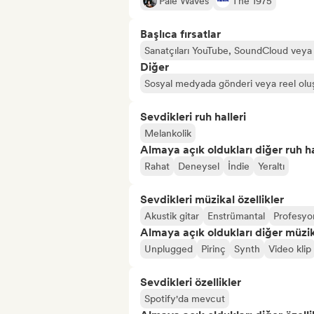
Pale Waves
The 1975
Başlıca fırsatlar
Sanatçıları YouTube, SoundCloud veya
Diğer
Sosyal medyada gönderi veya reel olu
Sevdikleri ruh halleri
Melankolik
Almaya açık oldukları diğer ruh ha
Rahat
Deneysel
İndie
Yeraltı
Sevdikleri müzikal özellikler
Akustik gitar
Enstrümantal
Profesyo
Almaya açık oldukları diğer müzika
Unplugged
Pirinç
Synth
Video klip
Sevdikleri özellikler
Spotify'da mevcut