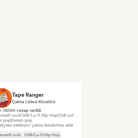
Tape Ranger
Çalma Listesi Küratörü
> 13000 cevap verildi
rnatif rock
Chill/Lo-fi Hip-Hop
Chill out
s pop
Dream pop
tçıları etkileyici çalma listelerime ekle
ernatif rock
Chill/Lo-fi Hip-Hop