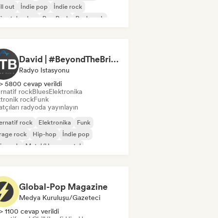
ll out
İndie pop
İndie rock
i yatak odası
Pop Punk
Punk rock
David | #BeyondTheBridge on Raw Radio |
Radyo Istasyonu
> 5800 cevap verildi
rnatif rock
Blues
Elektronika
tronik rock
Funk
tçıları radyoda yayınlayın
ernatif rock
Elektronika
Funk
rage rock
Hip-hop
İndie pop
ie rock
Metal/Heavy metal
Global-Pop Magazine
Medya Kuruluşu/Gazeteci
> 1100 cevap verildi