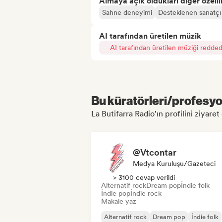
Almaya açık oldukları diğer özelli
Sahne deneyimi
Desteklenen sanatçı
AI tarafından üretilen müzik
AI tarafından üretilen müziği redded
Bu küratörleri/profesyon
La Butifarra Radio'ın profilini ziyaret 
@Vtcontar
Medya Kuruluşu/Gazeteci
> 3100 cevap verildi
Alternatif rock
Dream pop
İndie folk
İndie pop
İndie rock
Makale yaz
Alternatif rock
Dream pop
İndie folk