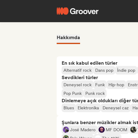
Hakkımda
En sık kabul edilen türler
Alternatif rock
Dans pop
İndie pop
Sevdikleri türler
Deneysel rock
Funk
Hip-hop
Enst
Pop Punk
Punk rock
Dinlemeye açık oldukları diğer tür
Blues
Elektronika
Deneysel caz
Ha
Şunlara benzer müzikler almak is
José Madero
MF DOOM