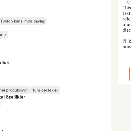
Ot
This
tast
rele
 Twitch kanalımda paylaş
musi
disc
ştur
I'll
news
lleri
nel prodüksiyon
Tüm destekler
l özellikler