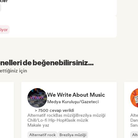
kler
iyor
elleri de beğenebilirsiniz...
ettiğiniz için
We Write About Music
Medya Kuruluşu/Gazeteci
> 7500 cevap verildi
Alternatif rock
Bas müziği
Brezilya müziği
Alte
Chill/Lo-fi Hip-Hop
Klasik müzik
Dan
Makale yaz
Sana
Alternatif rock
Brezilya müziği
Alt