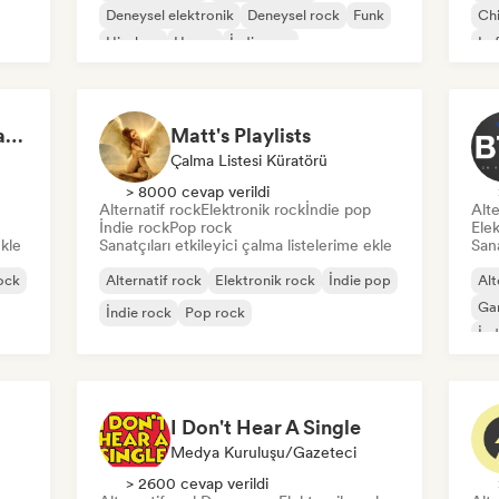
Deneysel elektronik
Deneysel rock
Funk
Chi
Hip-hop
House
İndie pop
Lof
Playlists by Dmytro Yaremchuk
Matt's Playlists
Çalma Listesi Küratörü
> 8000 cevap verildi
Alternatif rock
Elektronik rock
İndie pop
Alte
İndie rock
Pop rock
Elek
ekle
Sanatçıları etkileyici çalma listelerime ekle
Sana
ock
Alternatif rock
Elektronik rock
İndie pop
Alt
Ga
İndie rock
Pop rock
İnd
I Don't Hear A Single
Medya Kuruluşu/Gazeteci
> 2600 cevap verildi