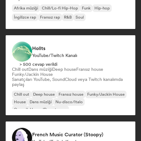
Afrika müziği
Chill/Lo-fi Hip-Hop
Funk
Hip-hop
İngilizce rap
Fransız rap
R&B
Soul
Hollts
YouTube/Twitch Kanalı
> 500 cevap verildi
Chill out
Dans müziği
Deep house
Fransız house
Funky/Jackin House
Sanatçıları YouTube, SoundCloud veya Twitch kanalımda
paylaş
Chill out
Deep house
Fransız house
Funky/Jackin House
House
Dans müziği
Nu-disco/Italo
Organik House/Downtempo
French Music Curator (Stoopy)