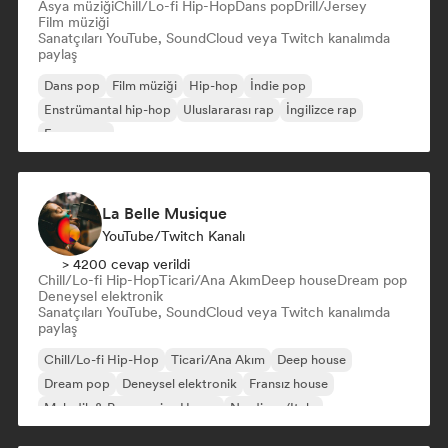
Asya müziği
Chill/Lo-fi Hip-Hop
Dans pop
Drill/Jersey
Film müziği
Sanatçıları YouTube, SoundCloud veya Twitch kanalımda
paylaş
Dans pop
Film müziği
Hip-hop
İndie pop
Enstrümantal hip-hop
Uluslararası rap
İngilizce rap
Fransız rap
La Belle Musique
YouTube/Twitch Kanalı
> 4200 cevap verildi
Chill/Lo-fi Hip-Hop
Ticari/Ana Akım
Deep house
Dream pop
Deneysel elektronik
Sanatçıları YouTube, SoundCloud veya Twitch kanalımda
paylaş
Chill/Lo-fi Hip-Hop
Ticari/Ana Akım
Deep house
Dream pop
Deneysel elektronik
Fransız house
Melodik & Progressive House
Nu-disco/Italo