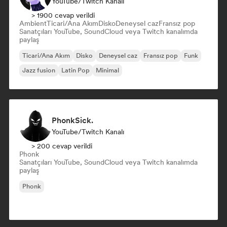
YouTube/Twitch Kanalı
> 1900 cevap verildi
Ambient
Ticari/Ana Akım
Disko
Deneysel caz
Fransız pop
Sanatçıları YouTube, SoundCloud veya Twitch kanalımda
paylaş
Ticari/Ana Akım
Disko
Deneysel caz
Fransız pop
Funk
Jazz fusion
Latin Pop
Minimal
PhonkSick.
YouTube/Twitch Kanalı
> 200 cevap verildi
Phonk
Sanatçıları YouTube, SoundCloud veya Twitch kanalımda
paylaş
Phonk