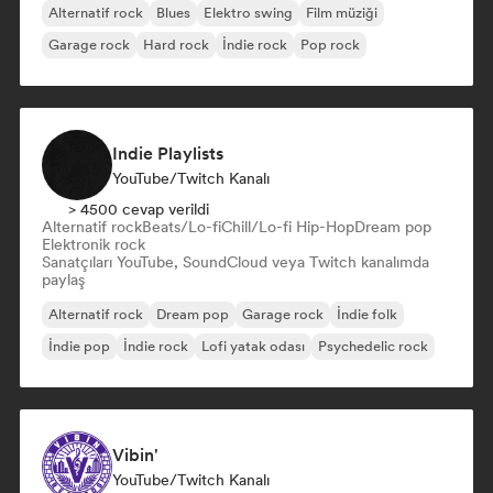
Alternatif rock
Blues
Elektro swing
Film müziği
Garage rock
Hard rock
İndie rock
Pop rock
Indie Playlists
YouTube/Twitch Kanalı
> 4500 cevap verildi
Alternatif rock
Beats/Lo-fi
Chill/Lo-fi Hip-Hop
Dream pop
Elektronik rock
Sanatçıları YouTube, SoundCloud veya Twitch kanalımda
paylaş
Alternatif rock
Dream pop
Garage rock
İndie folk
İndie pop
İndie rock
Lofi yatak odası
Psychedelic rock
Vibin'
YouTube/Twitch Kanalı