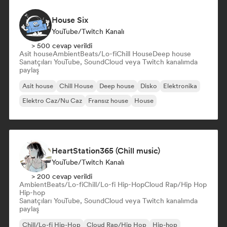
House Six
YouTube/Twitch Kanalı
> 500 cevap verildi
Asit house
Ambient
Beats/Lo-fi
Chill House
Deep house
Sanatçıları YouTube, SoundCloud veya Twitch kanalımda
paylaş
Asit house
Chill House
Deep house
Disko
Elektronika
Elektro Caz/Nu Caz
Fransız house
House
HeartStation365 (Chill music)
YouTube/Twitch Kanalı
> 200 cevap verildi
Ambient
Beats/Lo-fi
Chill/Lo-fi Hip-Hop
Cloud Rap/Hip Hop
Hip-hop
Sanatçıları YouTube, SoundCloud veya Twitch kanalımda
paylaş
Chill/Lo-fi Hip-Hop
Cloud Rap/Hip Hop
Hip-hop