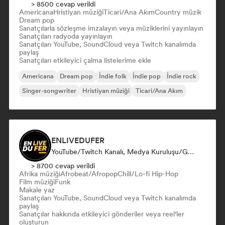
> 8500 cevap verildi
Americana
Hristiyan müziği
Ticari/Ana Akım
Country müzik
Dream pop
Sanatçılarla sözleşme imzalayın veya müziklerini yayınlayın
Sanatçıları radyoda yayınlayın
Sanatçıları YouTube, SoundCloud veya Twitch kanalımda
paylaş
Sanatçıları etkileyici çalma listelerime ekle
Americana
Dream pop
İndie folk
İndie pop
İndie rock
Singer-songwriter
Hristiyan müziği
Ticari/Ana Akım
ENLIVEDUFER
YouTube/Twitch Kanalı, Medya Kuruluşu/Gazeteci, Sosyal Medya Etkileyici
> 8700 cevap verildi
Afrika müziği
Afrobeat/Afropop
Chill/Lo-fi Hip-Hop
Film müziği
Funk
Makale yaz
Sanatçıları YouTube, SoundCloud veya Twitch kanalımda
paylaş
Sanatçılar hakkında etkileyici gönderiler veya reel'ler
oluşturun