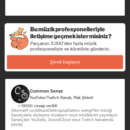
Bu müzik profesyonelleriyle
iletişime geçmek ister misiniz?
Parçanızı 3.000'den fazla müzik
profesyoneliyle ve küratörle gönderin.
Şimdi başlayın
Common Sense
YouTube/Twitch Kanalı, Plak Şirketi
> 13000 cevap verildi
Alternatif rock
Blues
Elektropop
Elektro swing
Film müziği
Sanatçılarla sözleşme imzalayın veya müziklerini yayınlayın
Sanatçıları YouTube, SoundCloud veya Twitch kanalımda
paylaş