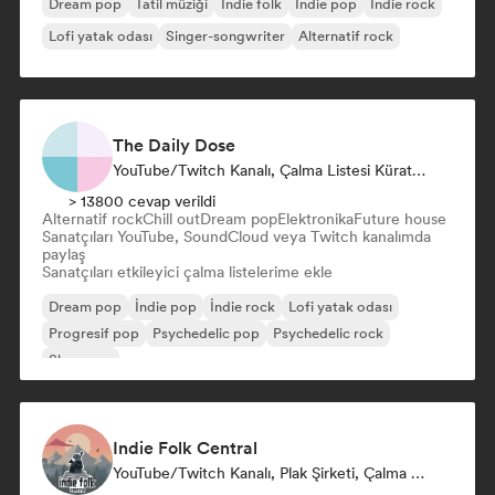
Dream pop
Tatil müziği
İndie folk
İndie pop
İndie rock
Lofi yatak odası
Singer-songwriter
Alternatif rock
The Daily Dose
YouTube/Twitch Kanalı, Çalma Listesi Küratörü
> 13800 cevap verildi
Alternatif rock
Chill out
Dream pop
Elektronika
Future house
Sanatçıları YouTube, SoundCloud veya Twitch kanalımda
paylaş
Sanatçıları etkileyici çalma listelerime ekle
Dream pop
İndie pop
İndie rock
Lofi yatak odası
Progresif pop
Psychedelic pop
Psychedelic rock
Shoegaze
Indie Folk Central
YouTube/Twitch Kanalı, Plak Şirketi, Çalma Listesi Küratörü, Radyo Istasyonu