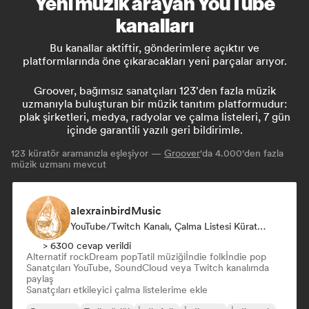
Yeni müzik arayan YouTube
kanalları
Bu kanallar aktiftir, gönderimlere açıktır ve
platformlarında öne çıkaracakları yeni parçalar arıyor.
Groover, bağımsız sanatçıları 123'den fazla müzik
uzmanıyla buluşturan bir müzik tanıtım platformudur:
plak şirketleri, medya, radyolar ve çalma listeleri, 7 gün
içinde garantili yazılı geri bildirimle.
123
küratör aramanızla eşleşiyor —
Groover
'da 4.000'den fazla
müzik uzmanı mevcut
alexrainbirdMusic
YouTube/Twitch Kanalı, Çalma Listesi Küratörü
> 6300 cevap verildi
Alternatif rock
Dream pop
Tatil müziği
İndie folk
İndie pop
Sanatçıları YouTube, SoundCloud veya Twitch kanalımda
paylaş
Sanatçıları etkileyici çalma listelerime ekle