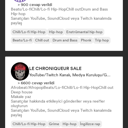
> 900 cevap verildi
Beats/Lo-fi
Chill/Lo-fi Hip-Hop
Chill out
Drum and Bass
Hip-hop
Sanatçıları YouTube, SoundCloud veya Twitch kanalımda
paylaş
Chill/Lo-fi Hip-Hop
Hip-hop
Enstrümantal hip-hop
Beats/Lo-fi
Chill out
Drum and Bass
Phonk
Trip hop
LE CHRONIQUEUR SALE
YouTube/Twitch Kanalı, Medya Kuruluşu/Gazeteci, Sosyal Medya Etkileyici
> 6600 cevap verildi
Afrobeat/Afropop
Beats/Lo-fi
Chill/Lo-fi Hip-Hop
Chill out
Deep house
Makale yaz
Sanatçılar hakkında etkileyici gönderiler veya reel'ler
oluşturun
Sanatçıları YouTube, SoundCloud veya Twitch kanalımda
paylaş
Chill/Lo-fi Hip-Hop
Grime
Hip-hop
İngilizce rap