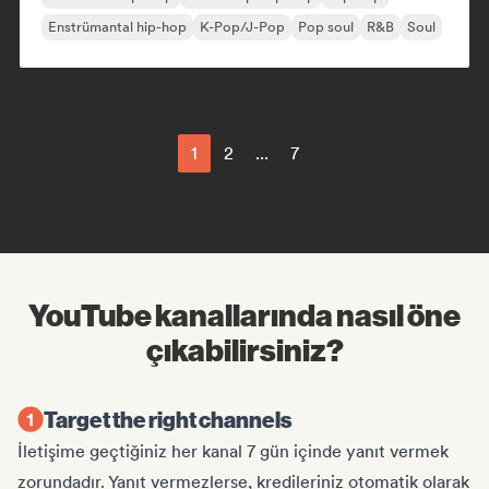
Enstrümantal hip-hop
K-Pop/J-Pop
Pop soul
R&B
Soul
1
2
...
7
YouTube kanallarında nasıl öne
çıkabilirsiniz?
Target the right channels
İletişime geçtiğiniz her kanal 7 gün içinde yanıt vermek
zorundadır. Yanıt vermezlerse, kredileriniz otomatik olarak