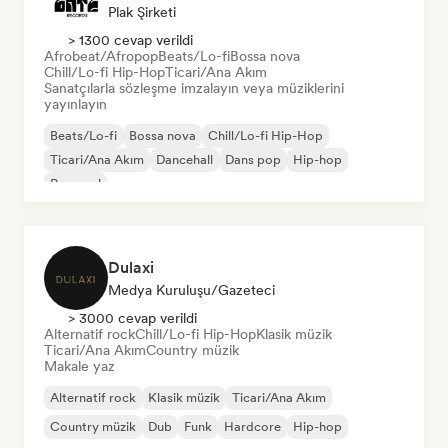
Plak Şirketi
> 1300 cevap verildi
Afrobeat/Afropop
Beats/Lo-fi
Bossa nova
Chill/Lo-fi Hip-Hop
Ticari/Ana Akım
Sanatçılarla sözleşme imzalayın veya müziklerini
yayınlayın
Beats/Lo-fi
Bossa nova
Chill/Lo-fi Hip-Hop
Ticari/Ana Akım
Dancehall
Dans pop
Hip-hop
Pop soul
Dulaxi
Medya Kuruluşu/Gazeteci
> 3000 cevap verildi
Alternatif rock
Chill/Lo-fi Hip-Hop
Klasik müzik
Ticari/Ana Akım
Country müzik
Makale yaz
Alternatif rock
Klasik müzik
Ticari/Ana Akım
Country müzik
Dub
Funk
Hardcore
Hip-hop