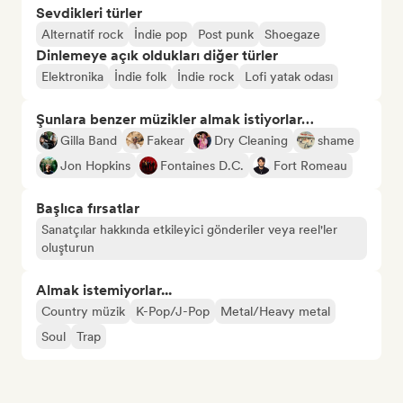
Sevdikleri türler
Alternatif rock
İndie pop
Post punk
Shoegaze
Dinlemeye açık oldukları diğer türler
Elektronika
İndie folk
İndie rock
Lofi yatak odası
Şunlara benzer müzikler almak istiyorlar…
Gilla Band
Fakear
Dry Cleaning
shame
Jon Hopkins
Fontaines D.C.
Fort Romeau
Başlıca fırsatlar
Sanatçılar hakkında etkileyici gönderiler veya reel'ler
oluşturun
Almak istemiyorlar...
Country müzik
K-Pop/J-Pop
Metal/Heavy metal
Soul
Trap