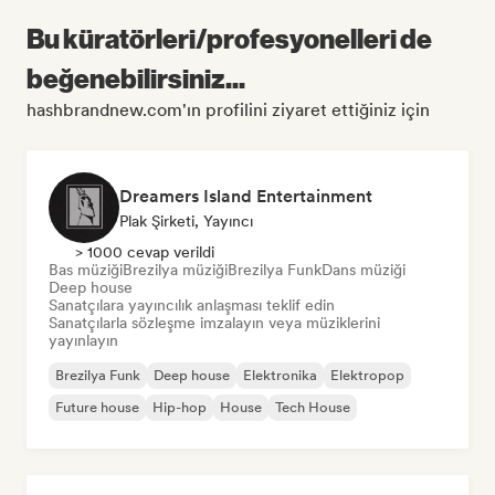
Bu küratörleri/profesyonelleri de
beğenebilirsiniz...
hashbrandnew.com'ın profilini ziyaret ettiğiniz için
Dreamers Island Entertainment
Plak Şirketi, Yayıncı
> 1000 cevap verildi
Bas müziği
Brezilya müziği
Brezilya Funk
Dans müziği
Deep house
Sanatçılara yayıncılık anlaşması teklif edin
Sanatçılarla sözleşme imzalayın veya müziklerini
yayınlayın
Brezilya Funk
Deep house
Elektronika
Elektropop
Future house
Hip-hop
House
Tech House