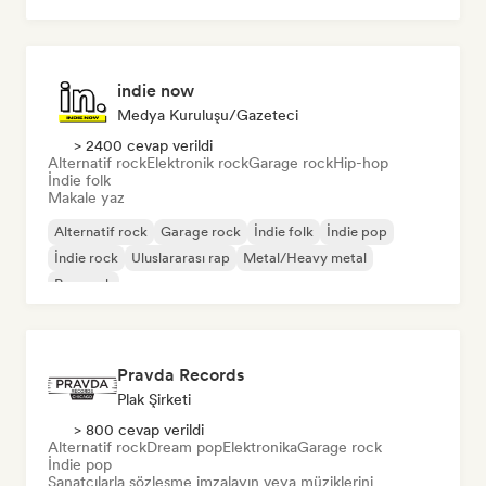
indie now
Medya Kuruluşu/Gazeteci
> 2400 cevap verildi
Alternatif rock
Elektronik rock
Garage rock
Hip-hop
İndie folk
Makale yaz
Alternatif rock
Garage rock
İndie folk
İndie pop
İndie rock
Uluslararası rap
Metal/Heavy metal
Pop rock
Pravda Records
Plak Şirketi
> 800 cevap verildi
Alternatif rock
Dream pop
Elektronika
Garage rock
İndie pop
Sanatçılarla sözleşme imzalayın veya müziklerini