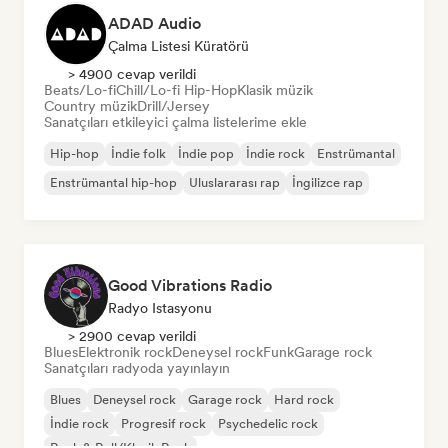
ADAD Audio
Çalma Listesi Küratörü
> 4900 cevap verildi
Beats/Lo-fi
Chill/Lo-fi Hip-Hop
Klasik müzik
Country müzik
Drill/Jersey
Sanatçıları etkileyici çalma listelerime ekle
Hip-hop
İndie folk
İndie pop
İndie rock
Enstrümantal
Enstrümantal hip-hop
Uluslararası rap
İngilizce rap
Good Vibrations Radio
Radyo Istasyonu
> 2900 cevap verildi
Blues
Elektronik rock
Deneysel rock
Funk
Garage rock
Sanatçıları radyoda yayınlayın
Blues
Deneysel rock
Garage rock
Hard rock
İndie rock
Progresif rock
Psychedelic rock
Rock & Roll/Klasik Rock