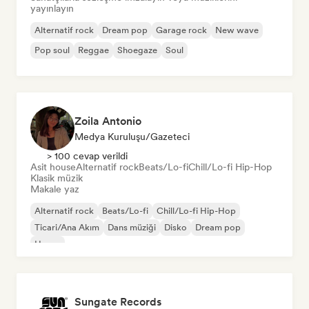
yayınlayın
Alternatif rock
Dream pop
Garage rock
New wave
Pop soul
Reggae
Shoegaze
Soul
Zoila Antonio
Medya Kuruluşu/Gazeteci
> 100 cevap verildi
Asit house
Alternatif rock
Beats/Lo-fi
Chill/Lo-fi Hip-Hop
Klasik müzik
Makale yaz
Alternatif rock
Beats/Lo-fi
Chill/Lo-fi Hip-Hop
Ticari/Ana Akım
Dans müziği
Disko
Dream pop
House
Sungate Records