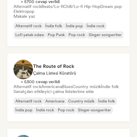
> 5700 cevap verildi
Alternatif rock
Beats/Lo-fi
Chill/Lo-fi Hip-Hop
Dream pop
Elektropop
Makale yaz
Alternatif rock
İndie folk
İndie pop
İndie rock
Lofi yatak odası
Pop Punk
Pop rock
Singer-songwriter
The Route of Rock
Çalma Listesi Küratörü
> 5300 cevap verildi
Alternatif rock
Americana
Blues
Country müzik
İndie folk
Sanatçıları etkileyici çalma listelerime ekle
Alternatif rock
Americana
Country müzik
İndie folk
İndie pop
İndie rock
Pop rock
Singer-songwriter