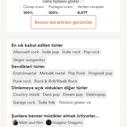
Daha fazlasını göster
Cevap oranı
Paylaşım oranı
Verilen cevaplar
100%
100%
9,077
Benzer küratörleri görüntüle
En sık kabul edilen türler
Alternatif rock
İndie pop
İndie rock
Pop rock
Singer-songwriter
Sevdikleri türler
Enstrümantal
Melodik metal
Pop Punk
Progresif pop
Punk rock
Rock & Roll/Klasik Rock
Dinlemeye açık oldukları diğer türler
Country müzik
Dans pop
Dream pop
Elektropop
Garage rock
İndie folk
Tümünü göster +4
Şunlara benzer müzikler almak istiyorlar…
Matt and Kim
Imagine Dragons