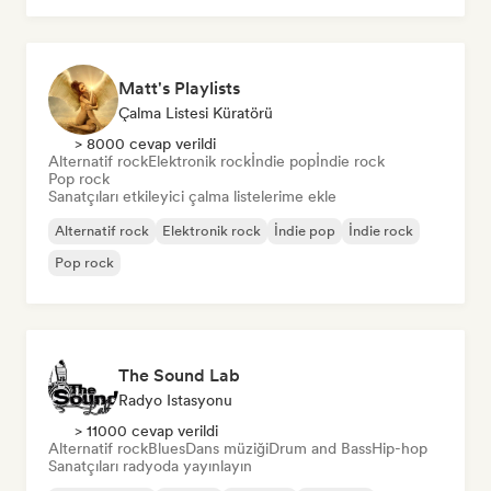
Matt's Playlists
Çalma Listesi Küratörü
> 8000 cevap verildi
Alternatif rock
Elektronik rock
İndie pop
İndie rock
Pop rock
Sanatçıları etkileyici çalma listelerime ekle
Alternatif rock
Elektronik rock
İndie pop
İndie rock
Pop rock
The Sound Lab
Radyo Istasyonu
> 11000 cevap verildi
Alternatif rock
Blues
Dans müziği
Drum and Bass
Hip-hop
Sanatçıları radyoda yayınlayın