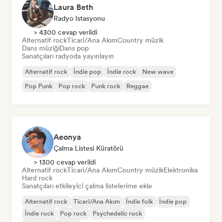
Laura Beth
Radyo Istasyonu
> 4300 cevap verildi
Alternatif rock
Ticari/Ana Akım
Country müzik
Dans müziği
Dans pop
Sanatçıları radyoda yayınlayın
Alternatif rock
İndie pop
İndie rock
New wave
Pop Punk
Pop rock
Punk rock
Reggae
Aeonya
Çalma Listesi Küratörü
> 1300 cevap verildi
Alternatif rock
Ticari/Ana Akım
Country müzik
Elektronika
Hard rock
Sanatçıları etkileyici çalma listelerime ekle
Alternatif rock
Ticari/Ana Akım
İndie folk
İndie pop
İndie rock
Pop rock
Psychedelic rock