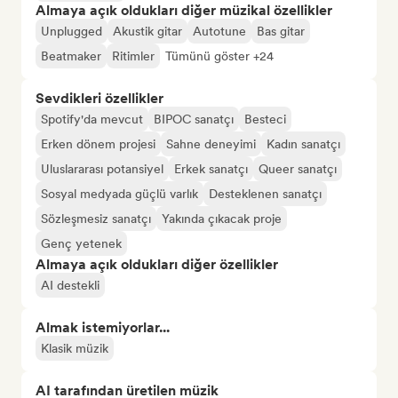
Almaya açık oldukları diğer müzikal özellikler
Unplugged
Akustik gitar
Autotune
Bas gitar
Beatmaker
Ritimler
Tümünü göster +24
Sevdikleri özellikler
Spotify'da mevcut
BIPOC sanatçı
Besteci
Erken dönem projesi
Sahne deneyimi
Kadın sanatçı
Uluslararası potansiyel
Erkek sanatçı
Queer sanatçı
Sosyal medyada güçlü varlık
Desteklenen sanatçı
Sözleşmesiz sanatçı
Yakında çıkacak proje
Genç yetenek
Almaya açık oldukları diğer özellikler
AI destekli
Almak istemiyorlar...
Klasik müzik
AI tarafından üretilen müzik