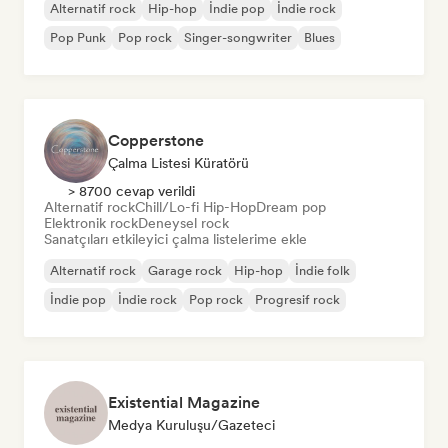
Alternatif rock
Hip-hop
İndie pop
İndie rock
Pop Punk
Pop rock
Singer-songwriter
Blues
Copperstone
Çalma Listesi Küratörü
> 8700 cevap verildi
Alternatif rock
Chill/Lo-fi Hip-Hop
Dream pop
Elektronik rock
Deneysel rock
Sanatçıları etkileyici çalma listelerime ekle
Alternatif rock
Garage rock
Hip-hop
İndie folk
İndie pop
İndie rock
Pop rock
Progresif rock
Existential Magazine
Medya Kuruluşu/Gazeteci