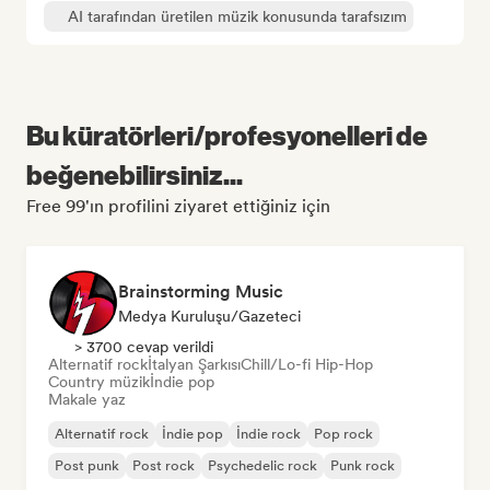
AI tarafından üretilen müzik konusunda tarafsızım
Bu küratörleri/profesyonelleri de
beğenebilirsiniz...
Free 99'ın profilini ziyaret ettiğiniz için
Brainstorming Music
Medya Kuruluşu/Gazeteci
> 3700 cevap verildi
Alternatif rock
İtalyan Şarkısı
Chill/Lo-fi Hip-Hop
Country müzik
İndie pop
Makale yaz
Alternatif rock
İndie pop
İndie rock
Pop rock
Post punk
Post rock
Psychedelic rock
Punk rock